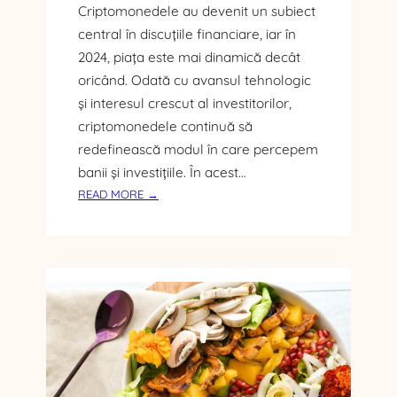
Criptomonedele au devenit un subiect
N
F
central în discuțiile financiare, iar în
L
2024, piața este mai dinamică decât
A
oricând. Odată cu avansul tehnologic
M
și interesul crescut al investitorilor,
A
criptomonedele continuă să
Ț
redefinească modul în care percepem
I
A
banii și investițiile. În acest…
S
:
READ MORE →
I
G
N
H
U
I
S
D
A
U
L
L
Ă
C
O
M
P