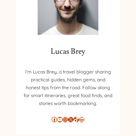
A
R
E
Ș
I
S
U
Lucas Brey
S
T
E
N
I’m Lucas Brey, a travel blogger sharing
A
practical guides, hidden gems, and
B
honest tips from the road. Follow along
I
for smart itineraries, great food finds, and
L
stories worth bookmarking.
I
T
A
Facebook
YouTube
Instagram
X
TikTok
LinkedIn
T
E