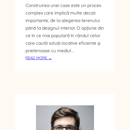
T
Construirea unei case este un proces
A
E
S
complex care implică multe decizii
R
F
importante, de la alegerea terenului
M
A
până la designul interior. O opțiune din
O
L
P
ce în ce mai populară în rândul celor
T
A
care caută soluții locative eficiente și
N
prietenoase cu mediul…
?
:
READ MORE →
C
A
S
E
L
E
M
O
D
U
L