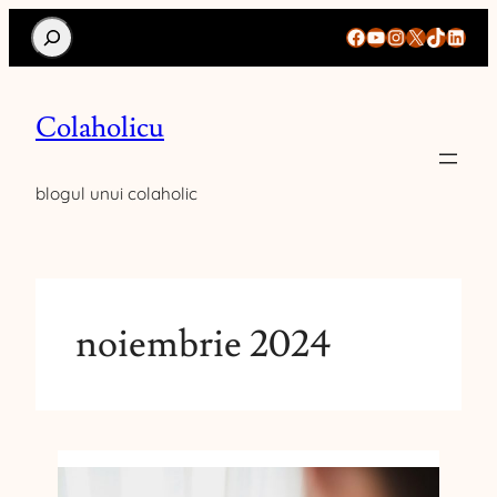
Search
Facebook
YouTube
Instagram
X
TikTok
Linke
Colaholicu
blogul unui colaholic
noiembrie 2024