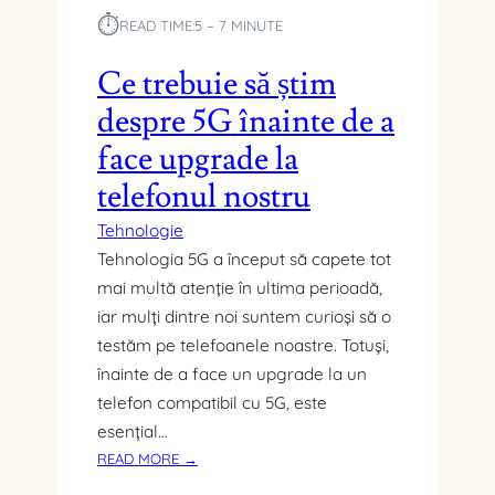
Ș
⏱︎
READ TIME:
5 – 7 MINUTE
I
N
Ce trebuie să știm
I
L
despre 5G înainte de a
E
face upgrade la
M
O
telefonul nostru
D
E
Tehnologie
R
Tehnologia 5G a început să capete tot
N
mai multă atenție în ultima perioadă,
E
iar mulți dintre noi suntem curioși să o
:
testăm pe telefoanele noastre. Totuși,
C
înainte de a face un upgrade la un
E
S
telefon compatibil cu 5G, este
Ă
esențial…
A
:
READ MORE →
Ș
C