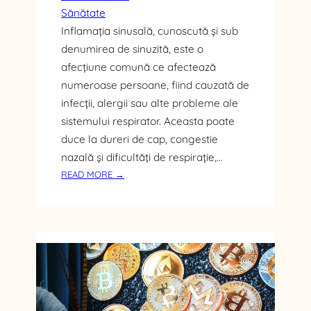
E
Sănătate
N
Inflamația sinusală, cunoscută și sub
T
denumirea de sinuzită, este o
R
afecțiune comună ce afectează
U
numeroase persoane, fiind cauzată de
I
L
infecții, alergii sau alte probleme ale
U
sistemului respirator. Aceasta poate
M
duce la dureri de cap, congestie
I
nazală și dificultăți de respirație,…
N
:
READ MORE →
A
A
T
L
U
I
L
M
A
E
M
N
B
T
I
E
E