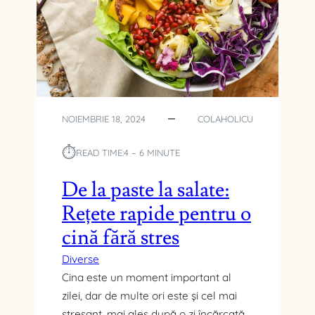
L
E
T
A
L
C
E
L
NOIEMBRIE 18, 2024
COLAHOLICU
O
R
⏱︎
READ TIME:
4 – 6 MINUTE
M
A
De la paste la salate:
I
Rețete rapide pentru o
P
O
cină fără stres
P
U
Diverse
L
Cina este un moment important al
A
zilei, dar de multe ori este și cel mai
R
stresant, mai ales după o zi încărcată