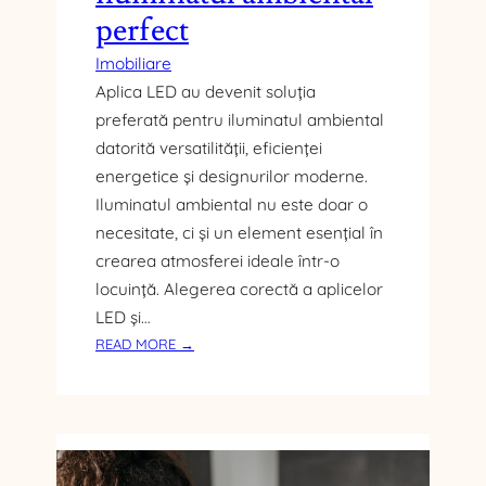
perfect
Imobiliare
Aplica LED au devenit soluția
preferată pentru iluminatul ambiental
datorită versatilității, eficienței
energetice și designurilor moderne.
Iluminatul ambiental nu este doar o
necesitate, ci și un element esențial în
crearea atmosferei ideale într-o
locuință. Alegerea corectă a aplicelor
LED și…
:
READ MORE →
C
U
M
S
Ă