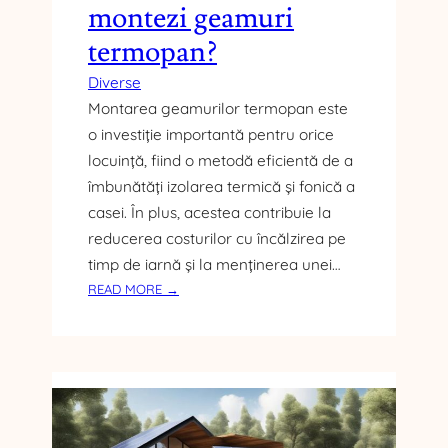
montezi geamuri
P
O
termopan?
R
T
Diverse
Ă
Montarea geamurilor termopan este
C
o investiție importantă pentru orice
A
locuință, fiind o metodă eficientă de a
U
îmbunătăți izolarea termică și fonică a
C
I
casei. În plus, acestea contribuie la
U
reducerea costurilor cu încălzirea pe
C
timp de iarnă și la menținerea unei…
U
:
READ MORE →
R
C
I
Â
L
T
E
C
D
O
E
S
I
T