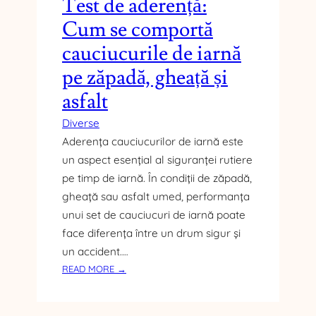
Test de aderență:
5
G
Cum se comportă
Î
cauciucurile de iarnă
N
A
pe zăpadă, gheață și
I
N
asfalt
T
Diverse
E
Aderența cauciucurilor de iarnă este
D
E
un aspect esențial al siguranței rutiere
A
pe timp de iarnă. În condiții de zăpadă,
F
gheață sau asfalt umed, performanța
A
unui set de cauciucuri de iarnă poate
C
face diferența între un drum sigur și
E
U
un accident.…
P
:
READ MORE →
G
T
R
E
A
S