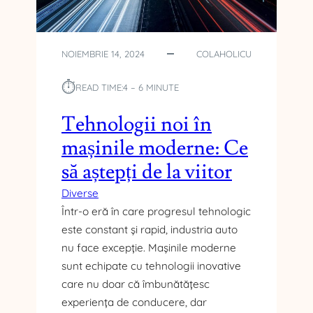
A
T
E
:
NOIEMBRIE 14, 2024
COLAHOLICU
R
E
⏱︎
READ TIME:
4 – 6 MINUTE
Ț
E
Tehnologii noi în
T
mașinile moderne: Ce
E
R
să aștepți de la viitor
A
P
Diverse
I
Într-o eră în care progresul tehnologic
D
este constant și rapid, industria auto
E
nu face excepție. Mașinile moderne
P
sunt echipate cu tehnologii inovative
E
N
care nu doar că îmbunătățesc
T
experiența de conducere, dar