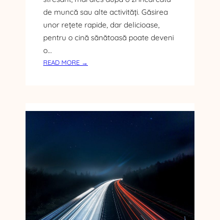
E
de muncă sau alte activități. Găsirea
C
R
unor rețete rapide, dar delicioase,
I
pentru o cină sănătoasă poate deveni
P
o…
T
:
READ MORE →
O
D
M
E
O
L
N
A
E
P
D
A
E
S
D
T
I
E
N
L
2
A
0
S
2
A
4
L