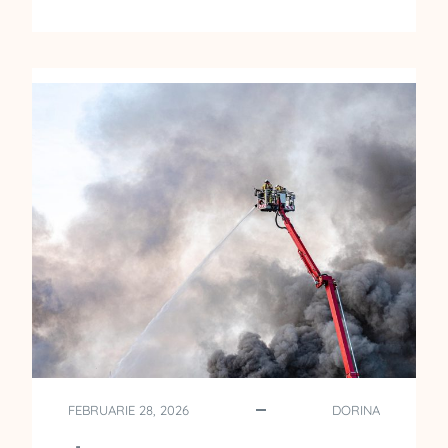
C
U
M
S
E
F
A
C
E
C
O
R
E
C
T
A
R
E
A
FEBRUARIE 28, 2026
DORINA
U
N