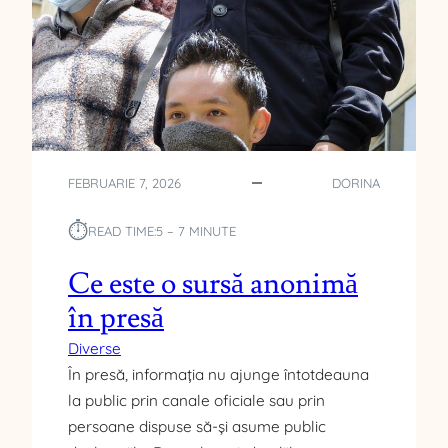
G
H
I
M
P
E
FEBRUARIE 7, 2026
DORINA
⏱︎
READ TIME:
5 – 7 MINUTE
Ce este o sursă anonimă
în presă
Diverse
În presă, informația nu ajunge întotdeauna
la public prin canale oficiale sau prin
persoane dispuse să-și asume public