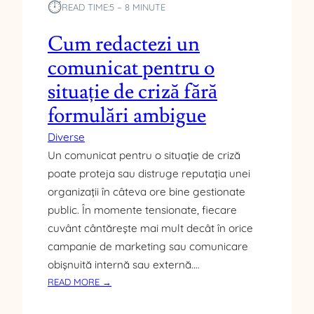
⏱︎
READ TIME:
5 – 8 MINUTE
E
I
Cum redactezi un
Ș
T
comunicat pentru o
I
situație de criză fără
R
I
formulări ambigue
P
Diverse
U
B
Un comunicat pentru o situație de criză
L
poate proteja sau distruge reputația unei
I
organizații în câteva ore bine gestionate
C
public. În momente tensionate, fiecare
A
cuvânt cântărește mai mult decât în orice
T
campanie de marketing sau comunicare
E
O
obișnuită internă sau externă.…
N
:
READ MORE →
L
C
I
U