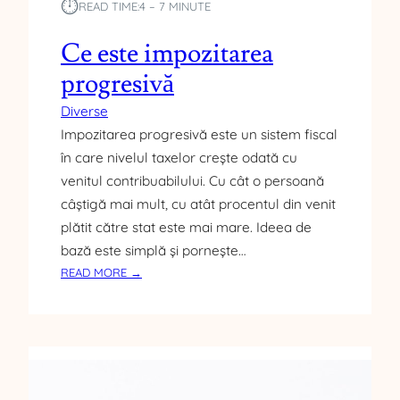
⏱︎
D
READ TIME:
4 – 7 MINUTE
T
A
P
C
Ce este impozitarea
E
Ț
N
progresivă
I
T
A
R
Diverse
U
Impozitarea progresivă este un sistem fiscal
O
în care nivelul taxelor crește odată cu
S
venitul contribuabilului. Cu cât o persoană
I
câștigă mai mult, cu atât procentul din venit
T
U
plătit către stat este mai mare. Ideea de
A
bază este simplă și pornește…
Ț
:
READ MORE →
I
C
E
E
D
E
E
S
C
T
R
E