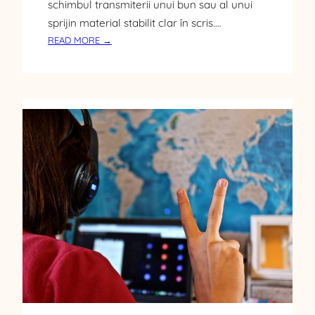
schimbul transmiterii unui bun sau al unui
sprijin material stabilit clar în scris.…
:
READ MORE →
M
O
D
E
L
D
E
C
O
N
T
R
A
C
T
D
E