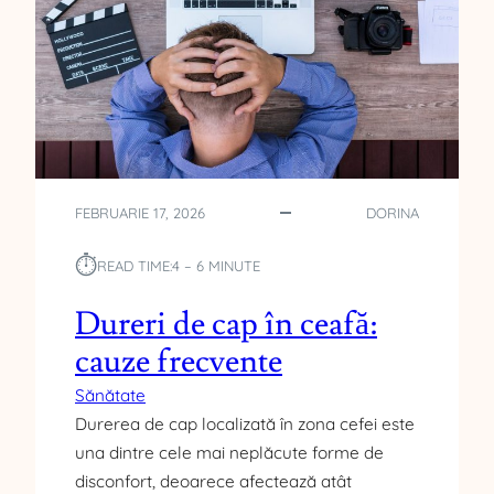
A
R
T
I
F
I
C
I
A
FEBRUARIE 17, 2026
DORINA
L
Ă
⏱︎
READ TIME:
4 – 6 MINUTE
Î
N
Dureri de cap în ceafă:
M
cauze frecvente
A
R
Sănătate
K
Durerea de cap localizată în zona cefei este
E
T
una dintre cele mai neplăcute forme de
I
disconfort, deoarece afectează atât