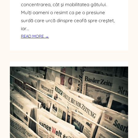
N
concentrarea, cât și mobilitatea gâtului.
G
Mulți oameni o resimt ca pe o presiune
:
surdă care urcă dinspre ceafă spre creștet,
E
iar…
X
E
:
READ MORE →
M
D
P
U
L
R
E
E
P
R
R
I
A
D
C
E
T
C
I
A
C
P
E
Î
N
C
E