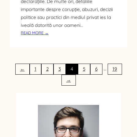
declarațiile. De multe ori, detaliile
importante despre corupție, abuzuri, decizii
politice sau practici din mediul privat ies la
iveală datorită unor oameni…
:
READ MORE →
C
E
E
S
T
…
←
1
2
3
4
5
6
19
E
O
→
S
U
R
S
Ă
A
N
O