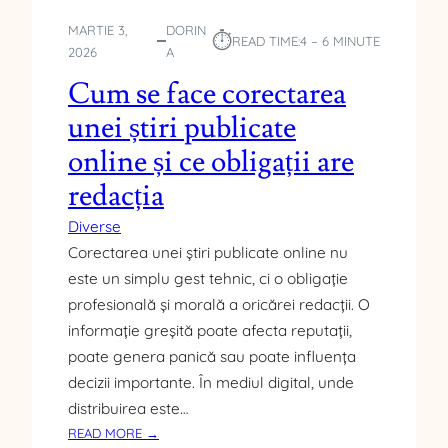
Î
N
MARTIE 3,
DORIN
⏱︎
READ TIME:
4 – 6 MINUTE
T
2026
A
R
Cum se face corectarea
E
Ț
unei știri publicate
I
online și ce obligații are
N
E
redacția
R
E
Diverse
Î
Corectarea unei știri publicate online nu
N
este un simplu gest tehnic, ci o obligație
T
profesională și morală a oricărei redacții. O
R
informație greșită poate afecta reputații,
E
poate genera panică sau poate influența
R
U
decizii importante. În mediul digital, unde
D
distribuirea este…
E
:
READ MORE →