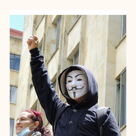
B
E
N
E
F
I
C
I
I
A
R
E
C
E
A
I
U
L
D
E