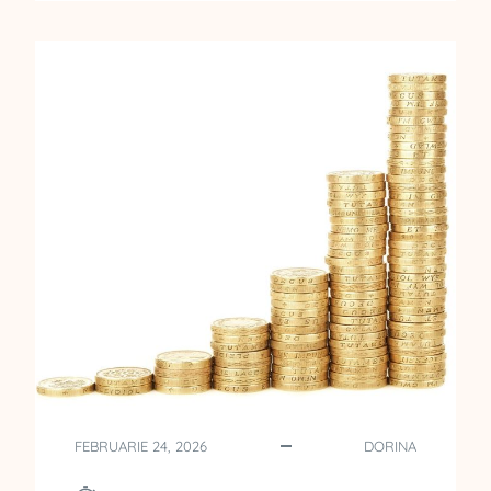
N
M
E
R
Ș
E
I
D
C
A
E
C
O
T
B
E
L
Z
I
I
G
U
A
N
Ț
C
I
O
I
M
A
U
R
N
E
I
FEBRUARIE 24, 2026
DORINA
R
C
E
A