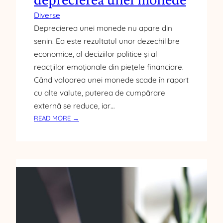
deprecierea unei monede
Ă
U
Diverse
E
Deprecierea unei monede nu apare din
senin. Ea este rezultatul unor dezechilibre
economice, al deciziilor politice și al
reacțiilor emoționale din piețele financiare.
Când valoarea unei monede scade în raport
cu alte valute, puterea de cumpărare
externă se reduce, iar…
:
READ MORE →
C
E
I
N
F
L
U
E
N