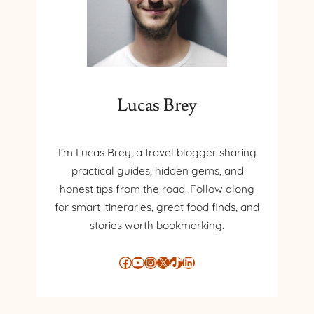
N
I
M
Ă
Î
N
Lucas Brey
P
R
E
S
I’m Lucas Brey, a travel blogger sharing
Ă
practical guides, hidden gems, and
honest tips from the road. Follow along
for smart itineraries, great food finds, and
stories worth bookmarking.
Facebook
YouTube
Instagram
X
TikTok
LinkedIn