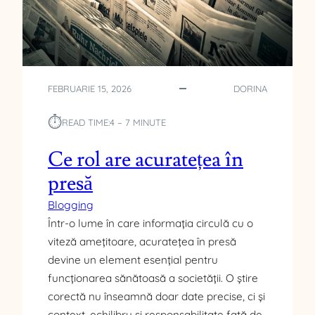
A
F
Ă
:
C
FEBRUARIE 15, 2026
DORINA
A
U
⏱︎
READ TIME:
4 – 7 MINUTE
Z
E
Ce rol are acuratețea în
F
R
presă
E
C
Blogging
V
Într-o lume în care informația circulă cu o
E
viteză amețitoare, acuratețea în presă
N
devine un element esențial pentru
T
funcționarea sănătoasă a societății. O știre
E
corectă nu înseamnă doar date precise, ci și
context, echilibru și responsabilitate față de