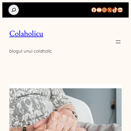
Search
Facebook
YouTube
Instagram
X
TikTok
Linke
Colaholicu
blogul unui colaholic