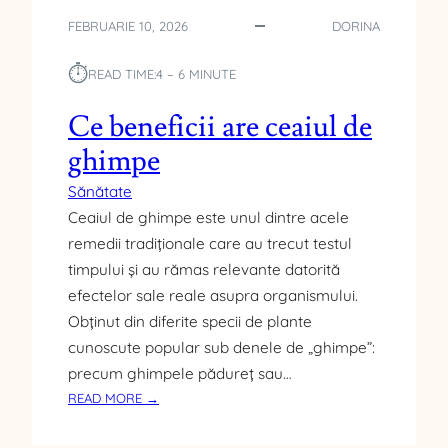
Î
FEBRUARIE 10, 2026
DORINA
N
P
⏱︎
READ TIME:
4 – 6 MINUTE
R
E
Ce beneficii are ceaiul de
S
Ă
ghimpe
Sănătate
Ceaiul de ghimpe este unul dintre acele
remedii tradiționale care au trecut testul
timpului și au rămas relevante datorită
efectelor sale reale asupra organismului.
Obținut din diferite specii de plante
cunoscute popular sub denele de „ghimpe”:
precum ghimpele pădureț sau…
:
READ MORE →
C
E