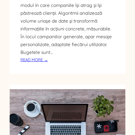
M
modul în care companiile își atrag și își
O
păstrează clienții. Algoritmii analizează
N
E
volume uriașe de date și transformă
D
informațiile în acțiuni concrete, măsurabile.
E
În locul campaniilor generale, apar mesaje
personalizate, adaptate fiecărui utilizator.
Bugetele sunt…
:
READ MORE →
I
N
T
E
L
I
G
E
N
Ț
A