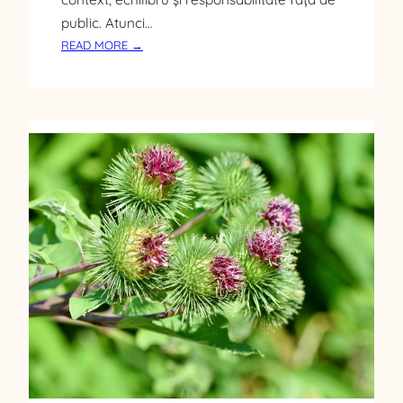
public. Atunci…
:
READ MORE →
C
E
R
O
L
A
R
E
A
C
U
R
A
T
E
Ț
E
A