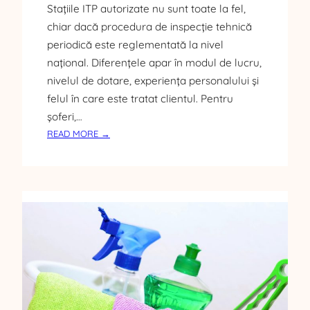
E
Stațiile ITP autorizate nu sunt toate la fel,
R
chiar dacă procedura de inspecție tehnică
N
periodică este reglementată la nivel
I
național. Diferențele apar în modul de lucru,
nivelul de dotare, experiența personalului și
felul în care este tratat clientul. Pentru
șoferi,…
:
READ MORE →
D
I
F
E
R
E
N
Ț
A
D
I