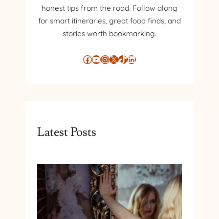
honest tips from the road. Follow along
Î
for smart itineraries, great food finds, and
N
T
stories worth bookmarking.
R
-
Facebook
YouTube
Instagram
X
TikTok
LinkedIn
U
N
S
P
A
Ț
Latest Posts
I
U
I
N
T
E
R
Z
I