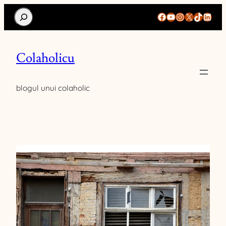
Search
Facebook
YouTube
Instagram
X
TikTok
Linke
Colaholicu
blogul unui colaholic