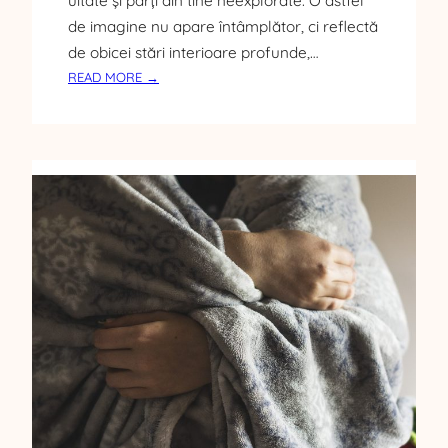
uitate și părți din tine neexplorate. O astfel
de imagine nu apare întâmplător, ci reflectă
de obicei stări interioare profunde,…
:
READ MORE →
C
E
Î
N
S
E
A
M
N
Ă
C
Â
N
D
V
I