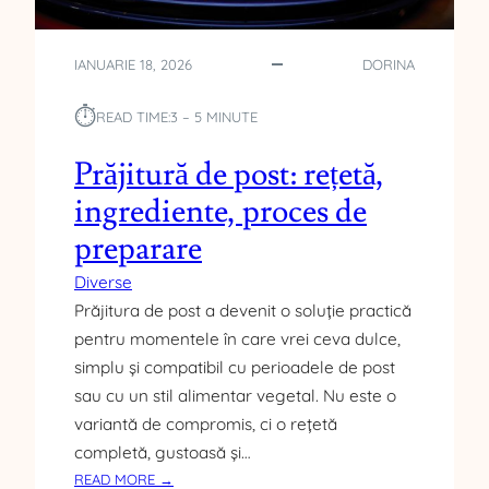
N
T
R
IANUARIE 18, 2026
DORINA
U
C
⏱︎
READ TIME:
3 – 5 MINUTE
U
R
Prăjitură de post: rețetă,
Ă
Ț
ingrediente, proces de
A
preparare
R
E
Diverse
A
Prăjitura de post a devenit o soluție practică
F
R
pentru momentele în care vrei ceva dulce,
I
simplu și compatibil cu perioadele de post
G
sau cu un stil alimentar vegetal. Nu este o
I
variantă de compromis, ci o rețetă
D
completă, gustoasă și…
E
:
READ MORE →
R