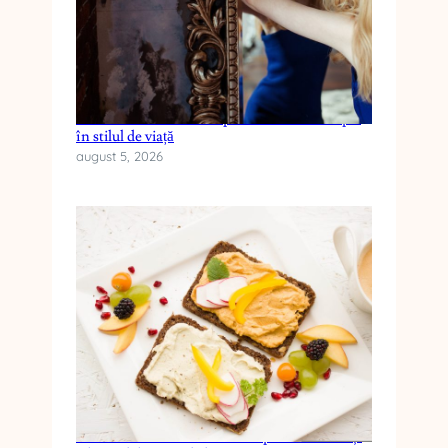
S
Cum reduci anxietatea prin schimbări simple
în stilul de viață
august 5, 2026
Cele mai frecvente mituri despre dieta keto și