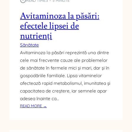
⏱︎
READ TIME:
3 – 5 MINUTE
Ă
P
Avitaminoza la păsări:
I
efectele lipsei de
L
O
nutrienți
T
E
Sănătate
Ș
Avitaminoza la păsări reprezintă una dintre
I
cele mai frecvente cauze ale problemelor
P
de sănătate în fermele mici și mari, dar și în
Ă
T
gospodăriile familiale. Lipsa vitaminelor
U
afectează rapid metabolismul, imunitatea și
R
capacitatea de creștere, iar semnele apar
I
adesea înainte ca…
:
READ MORE →
A
V
I
T