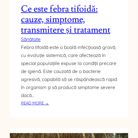
U
Ce este febra tifoidă:
Ț
I
cauze, simptome,
E
transmitere și tratament
Ș
I
Sănătate
C
Febra tifoidă este o boală infecțioasă gravă,
A
cu evoluție sistemică, care afectează în
R
special populațiile expuse la condiții precare
E
E
de igienă. Este cauzată de o bacterie
S
agresivă, capabilă să se răspândească rapid
T
în organism și să producă simptome severe
E
dacă…
R
:
READ MORE →
O
C
L
E
U
E
L
S
E
T