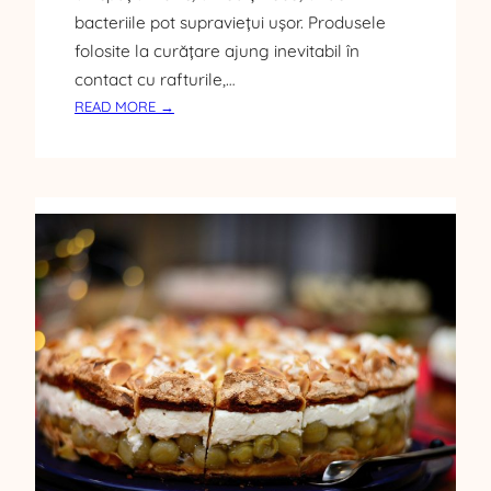
I
bacteriile pot supraviețui ușor. Produsele
Z
A
folosite la curățare ajung inevitabil în
T
contact cu rafturile,…
E
:
READ MORE →
P
R
O
D
U
S
E
S
I
G
U
R
E
P
E