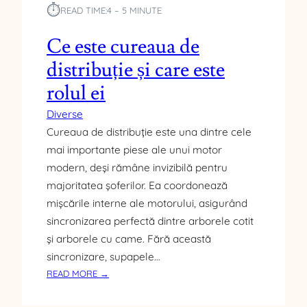
T
⏱︎
READ TIME:
4 – 5 MINUTE
Ă
,
Ce este cureaua de
I
N
distribuție și care este
G
rolul ei
R
E
Diverse
D
Cureaua de distribuție este una dintre cele
I
mai importante piese ale unui motor
E
modern, deși rămâne invizibilă pentru
N
T
majoritatea șoferilor. Ea coordonează
E
mișcările interne ale motorului, asigurând
,
sincronizarea perfectă dintre arborele cotit
P
și arborele cu came. Fără această
R
sincronizare, supapele…
O
:
READ MORE →
C
C
E
E
S