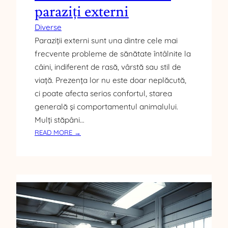
T
paraziți externi
E
Diverse
L
Paraziții externi sunt una dintre cele mai
E
L
frecvente probleme de sănătate întâlnite la
I
câini, indiferent de rasă, vârstă sau stil de
P
viață. Prezența lor nu este doar neplăcută,
S
ci poate afecta serios confortul, starea
E
generală și comportamentul animalului.
I
D
Mulți stăpâni…
E
:
READ MORE →
N
S
U
E
T
M
R
N
I
E
E
C
N
Ă
Ț
U