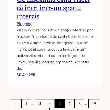
S
că intri într-un spațiu
I
M
interzis
P
Blogging
T
O
Visele în care intri într-un spațiu interzis apar
M
frecvent în perioade de schimbare, tensiune
E
sau curiozitate intensă. Imaginea unui loc
,
închis, păzit sau marcat ca fiind „interzis”
T
activează simboluri puternice legate de
R
limite, reguli și dorințe reprimate. Acest tip
A
N
de…
S
:
READ MORE →
M
C
I
E
T
Î
E
N
R
S
…
…
←
1
3
4
5
6
7
19
E
E