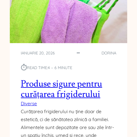
N
T
R
E
S
T
A
Ț
IANUARIE 20, 2026
DORINA
I
I
⏱︎
READ TIME:
4 – 6 MINUTE
L
E
Produse sigure pentru
I
T
curățarea frigiderului
P
Diverse
A
U
Curățarea frigiderului nu ține doar de
T
estetică, ci de sănătatea zilnică a familiei.
O
Alimentele sunt depozitate ore sau zile într-
R
un spațiu închis, umed și rece, unde