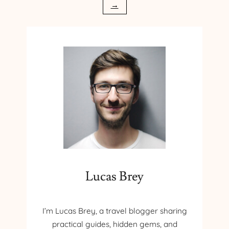
Ș
A
→
I
M
T
N
R
Ă
A
C
T
Â
A
N
M
D
E
V
N
I
T
S
E
Z
I
C
Lucas Brey
Ă
I
N
T
I’m Lucas Brey, a travel blogger sharing
R
practical guides, hidden gems, and
I