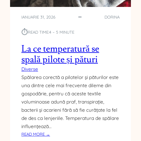
S
E
Z
IANUARIE 31, 2026
DORINA
I
O
⏱︎
READ TIME:
4 – 5 MINUTE
C
A
La ce temperatură se
S
Ă
spală pilote și pături
V
Diverse
E
Spălarea corectă a pilotelor și păturilor este
C
H
una dintre cele mai frecvente dileme din
E
gospodărie, pentru că aceste textile
,
voluminoase adună praf, transpirație,
N
bacterii și acarieni fără să fie curățate la fel
E
de des ca lenjeriile. Temperatura de spălare
L
O
influențează…
C
:
READ MORE →
U
L