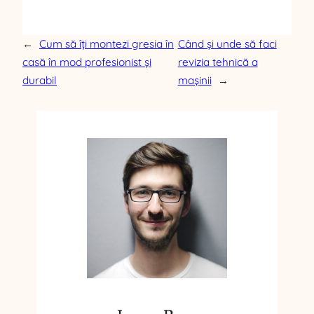
←
Cum să îți montezi gresia în
Când și unde să faci
casă în mod profesionist și
revizia tehnică a
durabil
mașinii
→