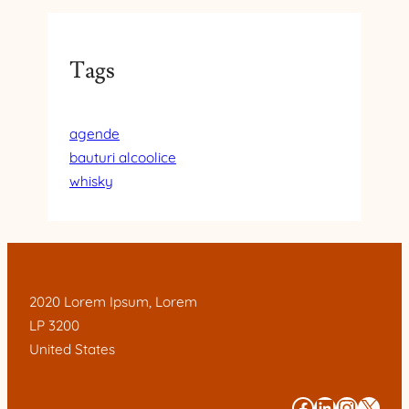
Tags
agende
bauturi alcoolice
whisky
2020 Lorem Ipsum, Lorem
LP 3200
United States
#
#
#
#