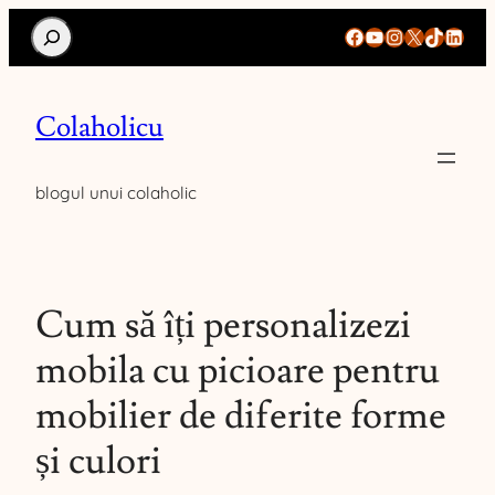
Search
Facebook
YouTube
Instagram
X
TikTok
Linke
Colaholicu
blogul unui colaholic
Cum să îți personalizezi
mobila cu picioare pentru
mobilier de diferite forme
și culori