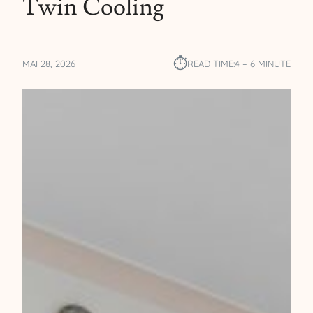
Twin Cooling
⏱︎
MAI 28, 2026
READ TIME:
4 – 6 MINUTE