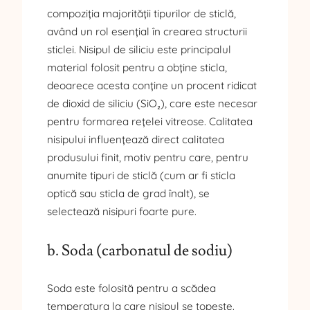
compoziția majorității tipurilor de sticlă,
având un rol esențial în crearea structurii
sticlei. Nisipul de siliciu este principalul
material folosit pentru a obține sticla,
deoarece acesta conține un procent ridicat
de dioxid de siliciu (SiO₂), care este necesar
pentru formarea rețelei vitreose. Calitatea
nisipului influențează direct calitatea
produsului finit, motiv pentru care, pentru
anumite tipuri de sticlă (cum ar fi sticla
optică sau sticla de grad înalt), se
selectează nisipuri foarte pure.
b. Soda (carbonatul de sodiu)
Soda este folosită pentru a scădea
temperatura la care nisipul se topește.