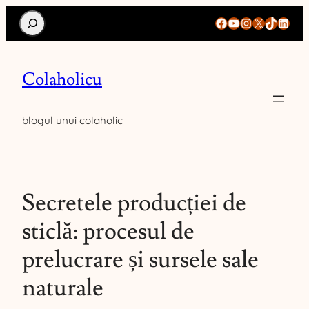
Search
Facebook
YouTube
Instagram
X
TikTok
Linke
Colaholicu
blogul unui colaholic
Secretele producției de
sticlă: procesul de
prelucrare și sursele sale
naturale