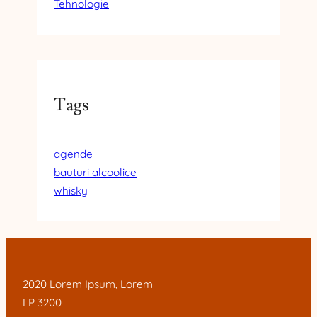
Tehnologie
Tags
agende
bauturi alcoolice
whisky
2020 Lorem Ipsum, Lorem
LP 3200