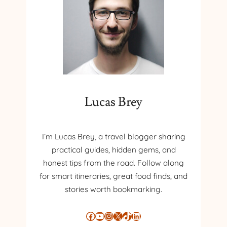
F
I
C
I
O
R
E
L
A
Lucas Brey
Ț
I
E
C
I’m Lucas Brey, a travel blogger sharing
A
practical guides, hidden gems, and
R
honest tips from the road. Follow along
E
for smart itineraries, great food finds, and
T
stories worth bookmarking.
E
C
O
Facebook
YouTube
Instagram
X
TikTok
LinkedIn
N