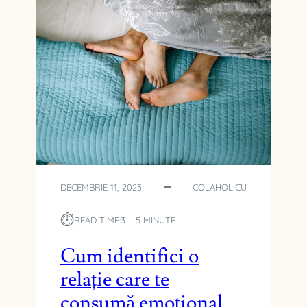
DECEMBRIE 11, 2023
COLAHOLICU
⏱︎
READ TIME:
3 – 5 MINUTE
Cum identifici o
relație care te
consumă emoțional