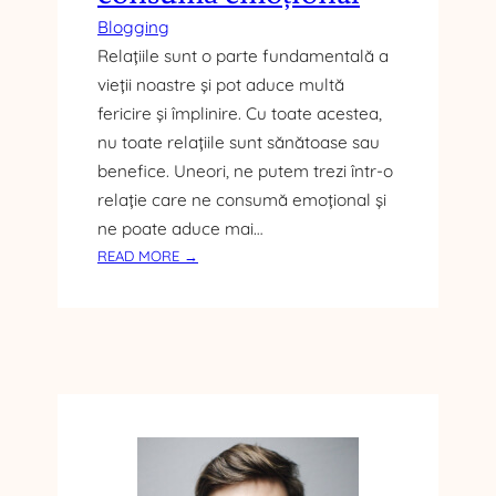
Blogging
Relațiile sunt o parte fundamentală a
vieții noastre și pot aduce multă
fericire și împlinire. Cu toate acestea,
nu toate relațiile sunt sănătoase sau
benefice. Uneori, ne putem trezi într-o
relație care ne consumă emoțional și
ne poate aduce mai…
:
READ MORE →
C
U
M
I
D
E
N
T
I