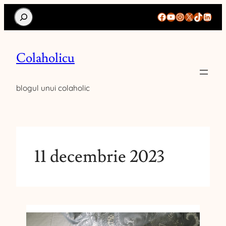
Search
Facebook
YouTube
Instagram
X
TikTok
Linke
Colaholicu
blogul unui colaholic
11 decembrie 2023