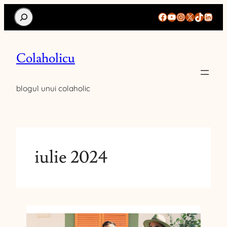
Search
Facebook
YouTube
Instagram
X
TikTok
Linke
Colaholicu
blogul unui colaholic
iulie 2024