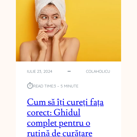
A
L
Ă
T
U
R
I
U
N
E
I
IULIE 23, 2024
COLAHOLICU
T
R
⏱︎
READ TIME:
3 – 5 MINUTE
U
P
Cum să îți cureți fața
E
corect: Ghidul
:
S
complet pentru o
F
rutină de curățare
A