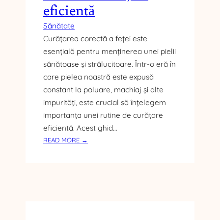
T
eficientă
U
R
Sănătate
I
Curățarea corectă a feței este
P
esențială pentru menținerea unei pielii
E
sănătoase și strălucitoare. Într-o eră în
N
care pielea noastră este expusă
T
R
constant la poluare, machiaj și alte
U
impurități, este crucial să înțelegem
A
importanța unei rutine de curățare
G
eficientă. Acest ghid…
Ă
:
READ MORE →
S
C
I
U
M
M
U
S
Z
Ă
I
Î
C
Ț
I