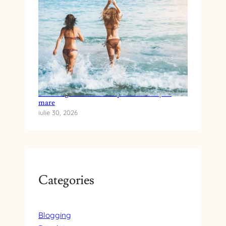
T
Ă
Cum alegi crema cu SPF pentru vacanța la
mare
iulie 30, 2026
Categories
Blogging