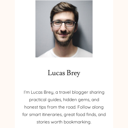
I
E
C
N
U
I
R
C
E
O
Ț
M
I
P
F
A
A
T
Ț
I
A
B
Lucas Brey
C
I
O
L
R
I
E
I’m Lucas Brey, a travel blogger sharing
C
C
U
practical guides, hidden gems, and
T
T
honest tips from the road. Follow along
:
I
for smart itineraries, great food finds, and
G
N
stories worth bookmarking.
H
E