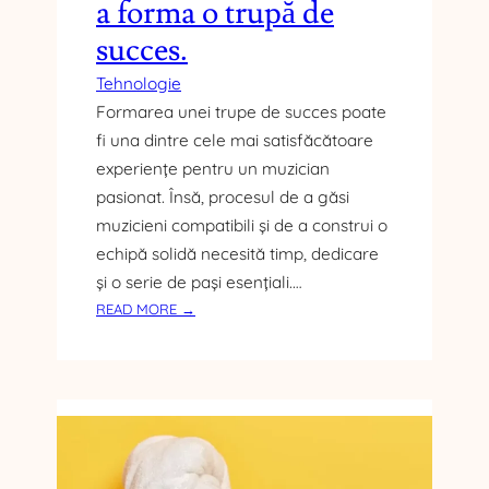
a forma o trupă de
succes.
Tehnologie
Formarea unei trupe de succes poate
fi una dintre cele mai satisfăcătoare
experiențe pentru un muzician
pasionat. Însă, procesul de a găsi
muzicieni compatibili și de a construi o
echipă solidă necesită timp, dedicare
și o serie de pași esențiali.…
:
READ MORE →
C
U
M
S
Ă
T
E