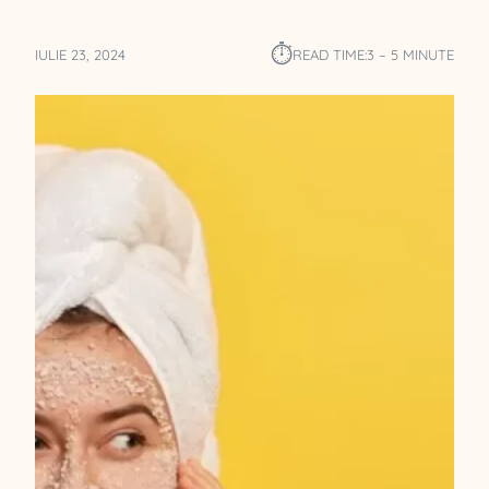
⏱︎
IULIE 23, 2024
READ TIME:
3 – 5 MINUTE