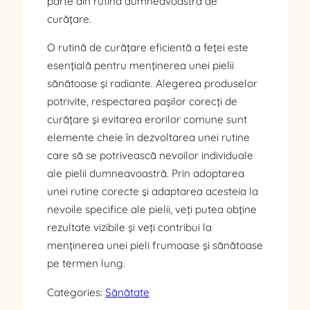
parte din rutina dumneavoastră de
curățare.
O rutină de curățare eficientă a feței este
esențială pentru menținerea unei pielii
sănătoase și radiante. Alegerea produselor
potrivite, respectarea pașilor corecți de
curățare și evitarea erorilor comune sunt
elemente cheie în dezvoltarea unei rutine
care să se potrivească nevoilor individuale
ale pielii dumneavoastră. Prin adoptarea
unei rutine corecte și adaptarea acesteia la
nevoile specifice ale pielii, veți putea obține
rezultate vizibile și veți contribui la
menținerea unei pieli frumoase și sănătoase
pe termen lung.
Categories:
Sănătate