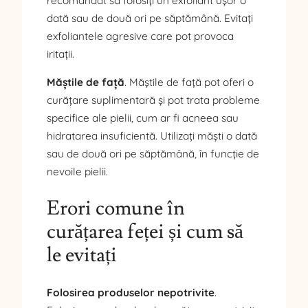
recomandat să folosiți un exfoliant ușor o
dată sau de două ori pe săptămână. Evitați
exfoliantele agresive care pot provoca
iritații.
Măștile de față
. Măștile de față pot oferi o
curățare suplimentară și pot trata probleme
specifice ale pielii, cum ar fi acneea sau
hidratarea insuficientă. Utilizați măști o dată
sau de două ori pe săptămână, în funcție de
nevoile pielii.
Erori comune în
curățarea feței și cum să
le evitați
Folosirea produselor nepotrivite
.