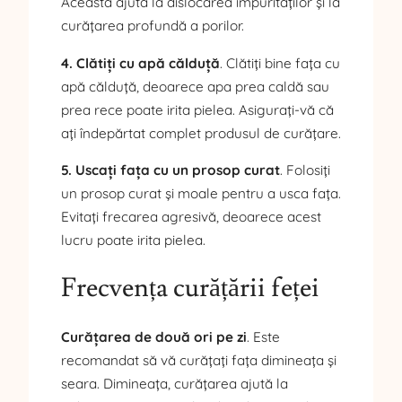
Aceasta ajută la dislocarea impurităților și la
curățarea profundă a porilor.
4. Clătiți cu apă călduță
. Clătiți bine fața cu
apă călduță, deoarece apa prea caldă sau
prea rece poate irita pielea. Asigurați-vă că
ați îndepărtat complet produsul de curățare.
5. Uscați fața cu un prosop curat
. Folosiți
un prosop curat și moale pentru a usca fața.
Evitați frecarea agresivă, deoarece acest
lucru poate irita pielea.
Frecvența curățării feței
Curățarea de două ori pe zi
. Este
recomandat să vă curățați fața dimineața și
seara. Dimineața, curățarea ajută la