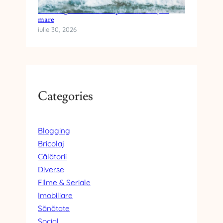
Cum alegi crema cu SPF pentru vacanța la
mare
iulie 30, 2026
Categories
Blogging
Bricolaj
Călătorii
Diverse
Filme & Seriale
Imobiliare
Sănătate
Social