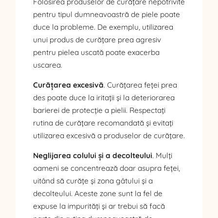
Folosirea produselor de curățare nepotrivite
pentru tipul dumneavoastră de piele poate
duce la probleme. De exemplu, utilizarea
unui produs de curățare prea agresiv
pentru pielea uscată poate exacerba
uscarea.
Curățarea excesivă
. Curățarea feței prea
des poate duce la iritații și la deteriorarea
barierei de protecție a pielii. Respectați
rutina de curățare recomandată și evitați
utilizarea excesivă a produselor de curățare.
Neglijarea colului și a decolteului
. Mulți
oameni se concentrează doar asupra feței,
uitând să curățe și zona gâtului și a
decolteului. Aceste zone sunt la fel de
expuse la impurități și ar trebui să facă