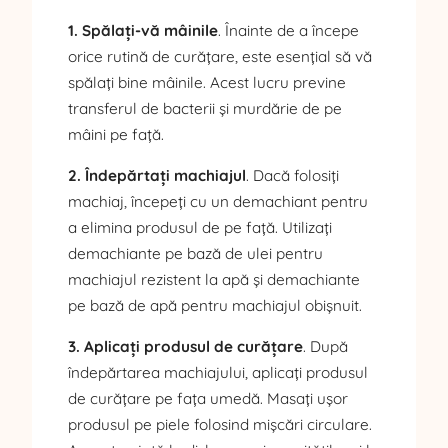
1. Spălați-vă mâinile
. Înainte de a începe
orice rutină de curățare, este esențial să vă
spălați bine mâinile. Acest lucru previne
transferul de bacterii și murdărie de pe
mâini pe față.
2. Îndepărtați machiajul
. Dacă folosiți
machiaj, începeți cu un demachiant pentru
a elimina produsul de pe față. Utilizați
demachiante pe bază de ulei pentru
machiajul rezistent la apă și demachiante
pe bază de apă pentru machiajul obișnuit.
3. Aplicați produsul de curățare
. După
îndepărtarea machiajului, aplicați produsul
de curățare pe fața umedă. Masați ușor
produsul pe piele folosind mișcări circulare.