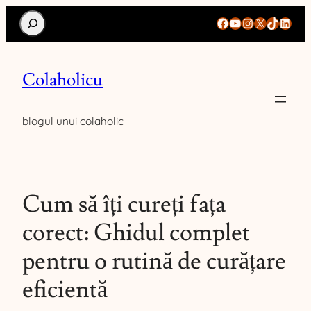
Search
Facebook
YouTube
Instagram
X
TikTok
Linke
Colaholicu
blogul unui colaholic
Cum să îți cureți fața
corect: Ghidul complet
pentru o rutină de curățare
eficientă