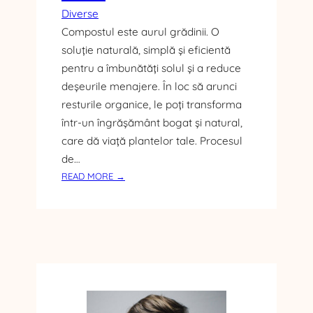
Diverse
Compostul este aurul grădinii. O
soluție naturală, simplă și eficientă
pentru a îmbunătăți solul și a reduce
deșeurile menajere. În loc să arunci
resturile organice, le poți transforma
într-un îngrășământ bogat și natural,
care dă viață plantelor tale. Procesul
de…
:
READ MORE →
C
U
M
F
A
C
I
C