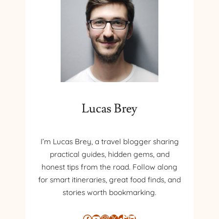
O
M
P
O
S
T
A
C
A
S
Lucas Brey
Ă
I’m Lucas Brey, a travel blogger sharing
practical guides, hidden gems, and
honest tips from the road. Follow along
for smart itineraries, great food finds, and
stories worth bookmarking.
Facebook
YouTube
Instagram
X
TikTok
LinkedIn