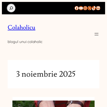
Search
Facebook
YouTube
Instagram
X
TikTok
Linke
Colaholicu
blogul unui colaholic
3 noiembrie 2025