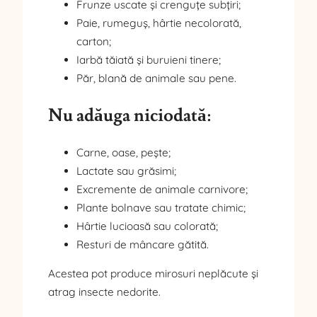
Frunze uscate și crenguțe subțiri;
Paie, rumeguș, hârtie necolorată,
carton;
Iarbă tăiată și buruieni tinere;
Păr, blană de animale sau pene.
Nu adăuga niciodată:
Carne, oase, pește;
Lactate sau grăsimi;
Excremente de animale carnivore;
Plante bolnave sau tratate chimic;
Hârtie lucioasă sau colorată;
Resturi de mâncare gătită.
Acestea pot produce mirosuri neplăcute și
atrag insecte nedorite.