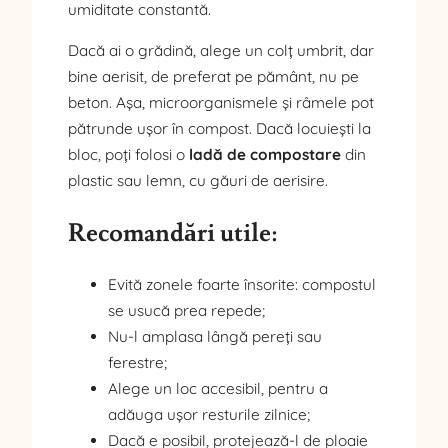
umiditate constantă.
Dacă ai o grădină, alege un colț umbrit, dar
bine aerisit, de preferat pe pământ, nu pe
beton. Așa, microorganismele și râmele pot
pătrunde ușor în compost. Dacă locuiești la
bloc, poți folosi o
ladă de compostare
din
plastic sau lemn, cu găuri de aerisire.
Recomandări utile:
Evită zonele foarte însorite: compostul
se usucă prea repede;
Nu-l amplasa lângă pereți sau
ferestre;
Alege un loc accesibil, pentru a
adăuga ușor resturile zilnice;
Dacă e posibil, protejează-l de ploaie