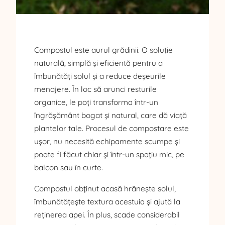
Compostul este aurul grădinii. O soluție
naturală, simplă și eficientă pentru a
îmbunătăți solul și a reduce deșeurile
menajere. În loc să arunci resturile
organice, le poți transforma într-un
îngrășământ bogat și natural, care dă viață
plantelor tale. Procesul de compostare este
ușor, nu necesită echipamente scumpe și
poate fi făcut chiar și într-un spațiu mic, pe
balcon sau în curte.
Compostul obținut acasă hrănește solul,
îmbunătățește textura acestuia și ajută la
reținerea apei. În plus, scade considerabil