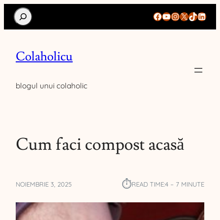
Search
Facebook
YouTube
Instagram
X
TikTok
Linke
Colaholicu
blogul unui colaholic
Cum faci compost acasă
⏱︎
NOIEMBRIE 3, 2025
READ TIME:
4 – 7 MINUTE