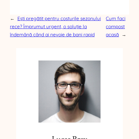
←
Ești pregătit pentru costurile sezonului
Cum faci
rece? Împrumut urgent, o soluție la
compost
îndemână când ai nevoie de bani rapid
acasă
→