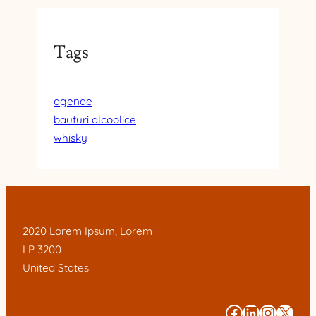
Tags
agende
bauturi alcoolice
whisky
2020 Lorem Ipsum, Lorem
LP 3200
United States
#
#
#
#