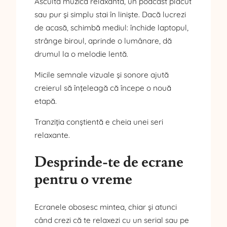
Ascultă muzică relaxantă, un podcast plăcut
sau pur și simplu stai în liniște. Dacă lucrezi
de acasă, schimbă mediul: închide laptopul,
strânge biroul, aprinde o lumânare, dă
drumul la o melodie lentă.
Micile semnale vizuale și sonore ajută
creierul să înțeleagă că începe o nouă
etapă.
Tranziția conștientă e cheia unei seri
relaxante.
Desprinde-te de ecrane
pentru o vreme
Ecranele obosesc mintea, chiar și atunci
când crezi că te relaxezi cu un serial sau pe