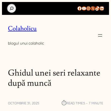
Search
Facebook
YouTube
Instagram
X
TikTok
Linke
Colaholicu
blogul unui colaholic
Ghidul unei seri relaxante
după muncă
⏱︎
OCTOMBRIE 31, 2025
READ TIME:
5 – 7 MINUTE