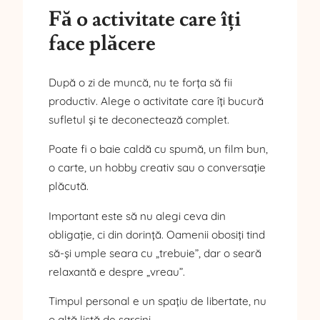
Fă o activitate care îți
face plăcere
După o zi de muncă, nu te forța să fii
productiv. Alege o activitate care îți bucură
sufletul și te deconectează complet.
Poate fi o baie caldă cu spumă, un film bun,
o carte, un hobby creativ sau o conversație
plăcută.
Important este să nu alegi ceva din
obligație, ci din dorință. Oamenii obosiți tind
să-și umple seara cu „trebuie”, dar o seară
relaxantă e despre „vreau”.
Timpul personal e un spațiu de libertate, nu
o altă listă de sarcini.