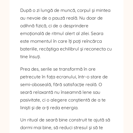
După o zi lungă de muncă, corpul și mintea
au nevoie de o pauză reală. Nu doar de
odihnă fizică, ci de o desprindere
emoțională de ritmul alert al zilei. Seara
este momentul în care îți poți reîncărca
bateriile, recâștiga echilibrul și reconecta cu
tine însuți.
Prea des, serile se transformă în ore
petrecute în fața ecranului, într-o stare de
semi-oboseală, fără satisfacție reală. O
seară relaxantă nu înseamnă lene sau
pasivitate, ci o alegere conștientă de a te
liniști și de a-ți reda energia.
Un ritual de seară bine construit te ajută să
dormi mai bine, să reduci stresul și să te