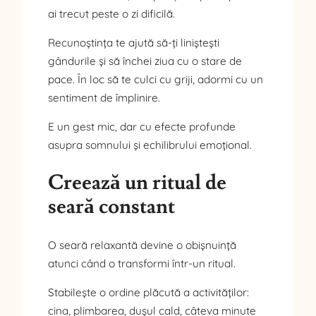
ai trecut peste o zi dificilă.
Recunoștința te ajută să-ți liniștești
gândurile și să închei ziua cu o stare de
pace. În loc să te culci cu griji, adormi cu un
sentiment de împlinire.
E un gest mic, dar cu efecte profunde
asupra somnului și echilibrului emoțional.
Creează un ritual de
seară constant
O seară relaxantă devine o obișnuință
atunci când o transformi într-un ritual.
Stabilește o ordine plăcută a activităților:
cina, plimbarea, dușul cald, câteva minute