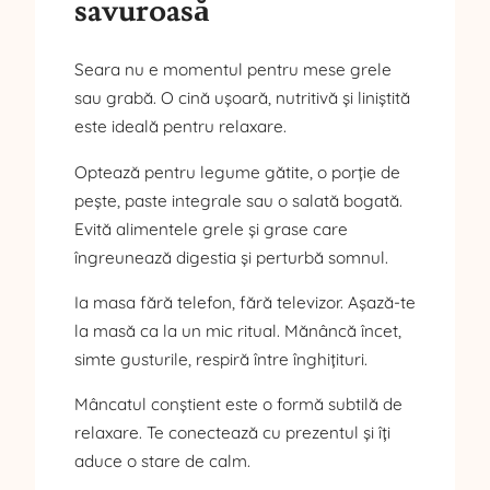
savuroasă
Seara nu e momentul pentru mese grele
sau grabă. O cină ușoară, nutritivă și liniștită
este ideală pentru relaxare.
Optează pentru legume gătite, o porție de
pește, paste integrale sau o salată bogată.
Evită alimentele grele și grase care
îngreunează digestia și perturbă somnul.
Ia masa fără telefon, fără televizor. Așază-te
la masă ca la un mic ritual. Mănâncă încet,
simte gusturile, respiră între înghițituri.
Mâncatul conștient este o formă subtilă de
relaxare. Te conectează cu prezentul și îți
aduce o stare de calm.