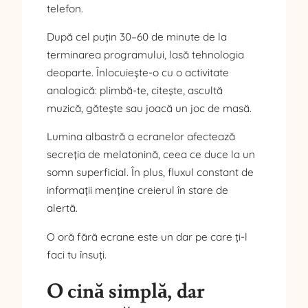
telefon.
După cel puțin 30–60 de minute de la
terminarea programului, lasă tehnologia
deoparte. Înlocuiește-o cu o activitate
analogică: plimbă-te, citește, ascultă
muzică, gătește sau joacă un joc de masă.
Lumina albastră a ecranelor afectează
secreția de melatonină, ceea ce duce la un
somn superficial. În plus, fluxul constant de
informații menține creierul în stare de
alertă.
O oră fără ecrane este un dar pe care ți-l
faci tu însuți.
O cină simplă, dar