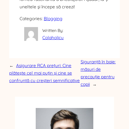
uneltele și începe să creezi!
Categories:
Blogging
Written By:
Colaholicu
Siguranță în baie:
←
Asigurare RCA prețuri: Cine
măsuri de
plătește cel mai puțin și cine se
precauție pentru
confruntă cu creșteri semnificative
copii
→