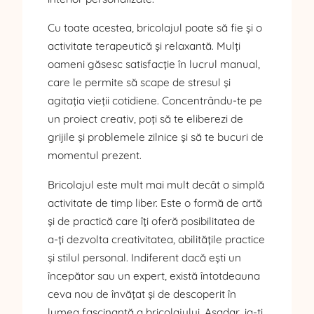
Cu toate acestea, bricolajul poate să fie și o
activitate terapeutică și relaxantă. Mulți
oameni găsesc satisfacție în lucrul manual,
care le permite să scape de stresul și
agitația vieții cotidiene. Concentrându-te pe
un proiect creativ, poți să te eliberezi de
grijile și problemele zilnice și să te bucuri de
momentul prezent.
Bricolajul este mult mai mult decât o simplă
activitate de timp liber. Este o formă de artă
și de practică care îți oferă posibilitatea de
a-ți dezvolta creativitatea, abilitățile practice
și stilul personal. Indiferent dacă ești un
începător sau un expert, există întotdeauna
ceva nou de învățat și de descoperit în
lumea fascinantă a bricolajului. Așadar, ia-ți