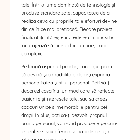
tale. Într-o lume dominată de tehnologie și
produse standardizate, capacitatea de a
realiza ceva cu propriile tale eforturi devine
din ce în ce mai prețioasă. Fiecare proiect
finalizat îți întărește încrederea în tine și te
încurajează să încerci lucruri noi și mai
complexe.
Pe lângă aspectul practic, bricolajul poate
să devină și o modalitate de a-ți exprima
personalitatea și stilul personal. Poți să-ți
decorezi casa într-un mod care să reflecte
pasiunile și interesele tale, sau să creezi
cadouri unice și memorabile pentru cei
dragi. În plus, poți să-ți dezvolți propriul
brand personal, vânzând produsele pe care
le realizezi sau oferind servicii de design
interior personalizate.