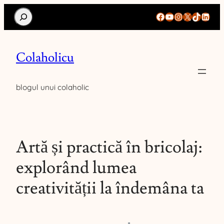
Search
Facebook
YouTube
Instagram
X
TikTok
Linke
Colaholicu
blogul unui colaholic
Artă și practică în bricolaj:
explorând lumea
creativității la îndemâna ta