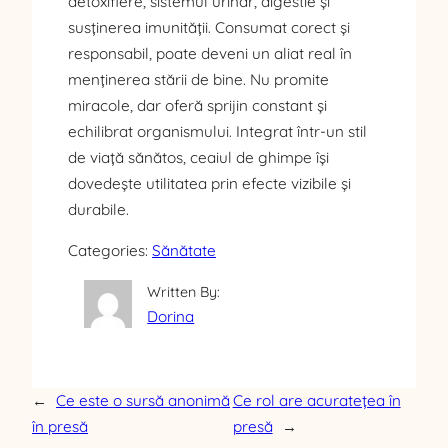
detoxifiere, sistemul urinar, digestie și
susținerea imunității. Consumat corect și
responsabil, poate deveni un aliat real în
menținerea stării de bine. Nu promite
miracole, dar oferă sprijin constant și
echilibrat organismului. Integrat într-un stil
de viață sănătos, ceaiul de ghimpe își
dovedește utilitatea prin efecte vizibile și
durabile.
Categories:
Sănătate
Written By:
Dorina
←
Ce este o sursă anonimă
Ce rol are acuratețea în
în presă
presă
→