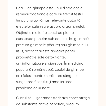
Ceaiul de ghimpe este unul dintre acele
remedii tradiționale care au trecut testul
timpului și au rămas relevante datorită
efectelor sale reale asupra organismului.
Obținut din diferite specii de plante
cunoscute popular sub denele de „ghimpe”:
precum ghimpele pădureț sau ghimpele lui
Iisus, acest ceai este apreciat pentru
proprietățile sale detoxifiante,
antiinflamatoare și diuretice. În medicina
populară românească, ceaiul de ghimpe
era folosit pentru curățarea sângelui,
susținerea ficatului și ameliorarea
problemelor urinare.
Gustul său ușor amar trădează concentrația
de substanțe active benefice, precum