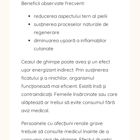
Beneficii observate frecvent:
reducerea aspectului tern al pielii
susținerea proceselor naturale de
regenerare
diminuarea ușoară a inflamațiilor
cutanate
Ceaiul de ghimpe poate avea și un efect
ușor energizant indirect. Prin susținerea
ficatului și a rinichilor, organismul
funcționează mai eficient. Există însă și
contraindicații. Femeile însărcinate sau care
alăptează ar trebui să evite consumul fără
aviz medical.
Persoanele cu afecțiuni renale grave
trebuie să consulte medicul înainte de a
consuma ceai de ghimpe. Efectul diuretic