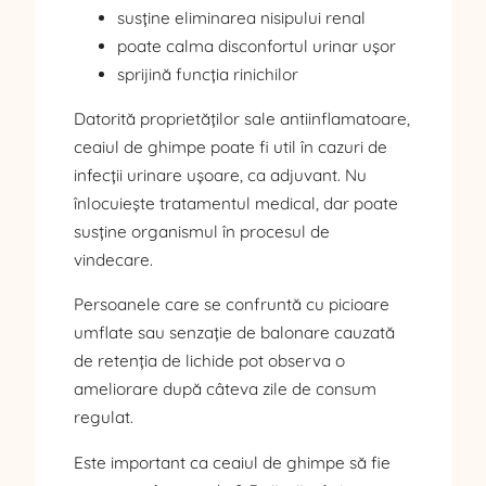
susține eliminarea nisipului renal
poate calma disconfortul urinar ușor
sprijină funcția rinichilor
Datorită proprietăților sale antiinflamatoare,
ceaiul de ghimpe poate fi util în cazuri de
infecții urinare ușoare, ca adjuvant. Nu
înlocuiește tratamentul medical, dar poate
susține organismul în procesul de
vindecare.
Persoanele care se confruntă cu picioare
umflate sau senzație de balonare cauzată
de retenția de lichide pot observa o
ameliorare după câteva zile de consum
regulat.
Este important ca ceaiul de ghimpe să fie