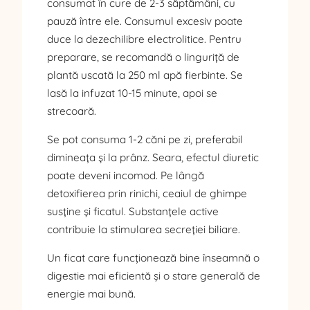
consumat în cure de 2-3 săptămâni, cu
pauză între ele. Consumul excesiv poate
duce la dezechilibre electrolitice. Pentru
preparare, se recomandă o linguriță de
plantă uscată la 250 ml apă fierbinte. Se
lasă la infuzat 10-15 minute, apoi se
strecoară.
Se pot consuma 1-2 căni pe zi, preferabil
dimineața și la prânz. Seara, efectul diuretic
poate deveni incomod. Pe lângă
detoxifierea prin rinichi, ceaiul de ghimpe
susține și ficatul. Substanțele active
contribuie la stimularea secreției biliare.
Un ficat care funcționează bine înseamnă o
digestie mai eficientă și o stare generală de
energie mai bună.