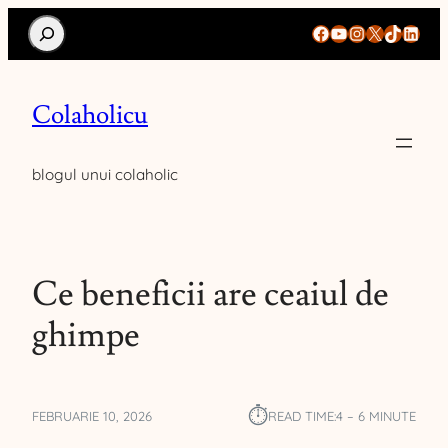
Search
Facebook
YouTube
Instagram
X
TikTok
Linke
Colaholicu
blogul unui colaholic
Ce beneficii are ceaiul de
ghimpe
⏱︎
FEBRUARIE 10, 2026
READ TIME:
4 – 6 MINUTE