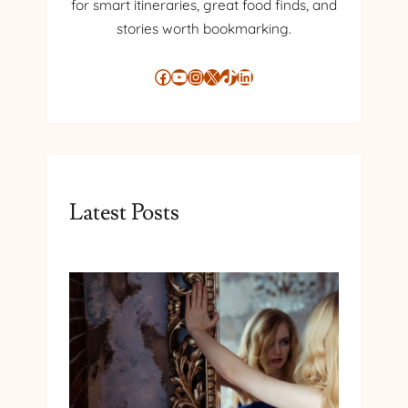
for smart itineraries, great food finds, and
stories worth bookmarking.
Facebook
YouTube
Instagram
X
TikTok
LinkedIn
Latest Posts