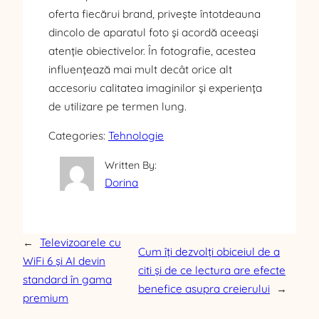
oferta fiecărui brand, privește întotdeauna
dincolo de aparatul foto și acordă aceeași
atenție obiectivelor. În fotografie, acestea
influențează mai mult decât orice alt
accesoriu calitatea imaginilor și experiența
de utilizare pe termen lung.
Categories:
Tehnologie
Written By:
Dorina
←
Televizoarele cu
Cum îți dezvolți obiceiul de a
WiFi 6 și AI devin
citi și de ce lectura are efecte
standard în gama
benefice asupra creierului
→
premium