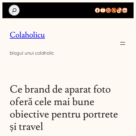
Search
Facebook
YouTube
Instagram
X
TikTok
Linke
Colaholicu
blogul unui colaholic
Ce brand de aparat foto
oferă cele mai bune
obiective pentru portrete
și travel