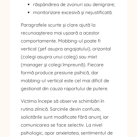
răspândirea de zvonuri sau denigrare;
monitorizare excesivă și nejustificată.
Paragrafele scurte și clare ajută la
recunoașterea mai ușoară a acestor
comportamente. Mobbing-ul poate fi
vertical (șef asupra angajatului), orizontal
(colegi asupra unui coleg) sau mixt
(manager și colegi împreună). Fiecare
formă produce presiune psihică, dar
mobbing-ul vertical este cel mai dificil de
gestionat din cauza raportului de putere.
Victima începe să observe schimbări în
rutina zilnică. Sarcinile devin confuze,
solicitările sunt modificate fără anunț, iar
comunicarea se face selectiv. La nivel
psihologic, apar anxietatea, sentimentul de