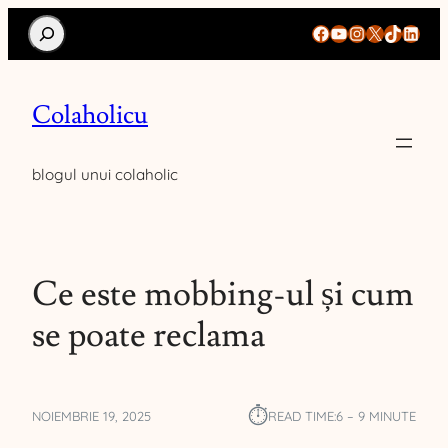
Search
Facebook
YouTube
Instagram
X
TikTok
Linke
Colaholicu
blogul unui colaholic
Ce este mobbing-ul și cum
se poate reclama
⏱︎
NOIEMBRIE 19, 2025
READ TIME:
6 – 9 MINUTE