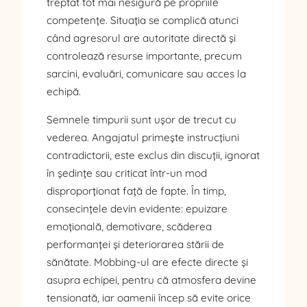
treptat tot mai nesigură pe propriile
competențe. Situația se complică atunci
când agresorul are autoritate directă și
controlează resurse importante, precum
sarcini, evaluări, comunicare sau acces la
echipă.
Semnele timpurii sunt ușor de trecut cu
vederea. Angajatul primește instrucțiuni
contradictorii, este exclus din discuții, ignorat
în ședințe sau criticat într-un mod
disproporționat față de fapte. În timp,
consecințele devin evidente: epuizare
emoțională, demotivare, scăderea
performanței și deteriorarea stării de
sănătate. Mobbing-ul are efecte directe și
asupra echipei, pentru că atmosfera devine
tensionată, iar oamenii încep să evite orice