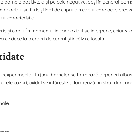
 bornele pozitive, ci și pe cele negative, deși în general born
tre acidul sulfuric și ionii de cupru din cablu, care accelereaz
ui caracteristic.
ie și cablu. În momentul în care oxidul se interpune, chiar și 
a ce duce la pierderi de curent și încălzire locală.
xidate
i neexperimentat. În jurul bornelor se formează depuneri albas
 unele cazuri, oxidul se întărește și formează un strat dur car
nale:
tent.