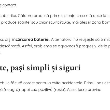
 contact.
cablurilor. Căldura produsă prin rezistența crescută duce la t
pot produce scântei sau chiar scurtcircuite, mai ales în zona bor
, ci și
încărcarea bateriei
. Alternatorul nu reușește să trimi
 descărcată. Astfel, problema se agravează progresiv, de la p
.
, pași simpli și siguri
ebuie făcută corect pentru a evita accidentele. Primul pas es
 (neagră), apoi cea pozitivă (roșie). Acest lucru previne