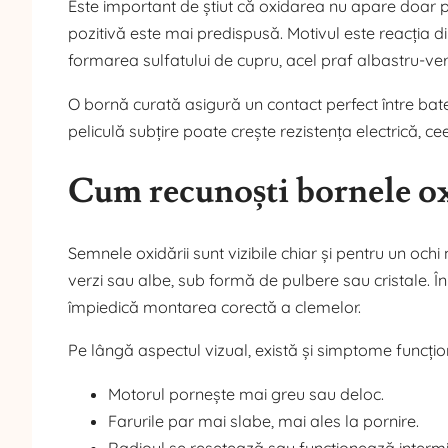
Este important de știut că oxidarea nu apare doar pe
pozitivă este mai predispusă. Motivul este reacția din
formarea sulfatului de cupru, acel praf albastru-verz
O bornă curată asigură un contact perfect între bater
peliculă subțire poate crește rezistența electrică, cee
Cum recunoști bornele o
Semnele oxidării sunt vizibile chiar și pentru un och
verzi sau albe, sub formă de pulbere sau cristale. În
împiedică montarea corectă a clemelor.
Pe lângă aspectul vizual, există și simptome funcțio
Motorul pornește mai greu sau deloc.
Farurile par mai slabe, mai ales la pornire.
Radioul se resetează sau funcționează intermi