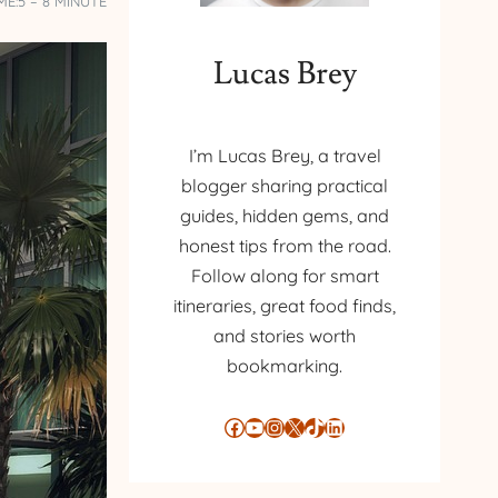
ME:
5 – 8 MINUTE
Lucas Brey
I’m Lucas Brey, a travel
blogger sharing practical
guides, hidden gems, and
honest tips from the road.
Follow along for smart
itineraries, great food finds,
and stories worth
bookmarking.
Facebook
YouTube
Instagram
X
TikTok
LinkedIn