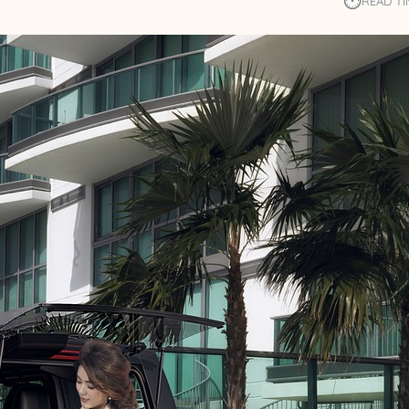
⏱︎
READ TI