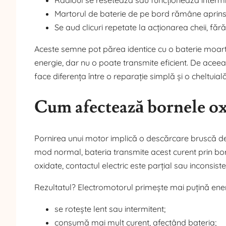
Martorul de baterie de pe bord rămâne aprins
Se aud clicuri repetate la acționarea cheii, fă
Aceste semne pot părea identice cu o baterie moartă
energie, dar nu o poate transmite eficient. De acee
face diferența între o reparație simplă și o cheltuial
Cum afectează bornele ox
Pornirea unui motor implică o descărcare bruscă de
mod normal, bateria transmite acest curent prin born
oxidate, contactul electric este parțial sau inconsiste
Rezultatul? Electromotorul primește mai puțină energ
se rotește lent sau intermitent;
consumă mai mult curent, afectând bateria;