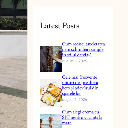
Latest Posts
Cum reduci anxietatea
prin schimbări simple
în stilul de viață
august 5, 2026
Cele mai frecvente
mituri despre dieta
keto și adevărul din
spatele lor
august 3, 2026
Cum alegi crema cu
SPF pentru vacanța la
mare