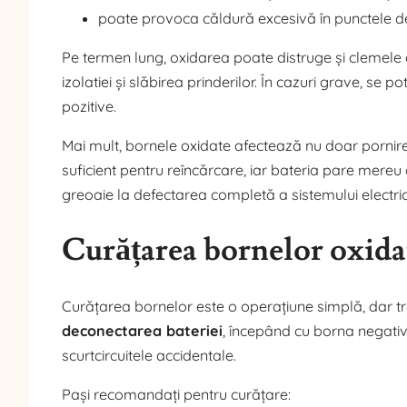
poate provoca căldură excesivă în punctele de
Pe termen lung, oxidarea poate distruge și clemele 
izolatiei și slăbirea prinderilor. În cazuri grave, se 
pozitive.
Mai mult, bornele oxidate afectează nu doar pornirea
suficient pentru reîncărcare, iar bateria pare mereu
greoaie la defectarea completă a sistemului electric
Curățarea bornelor oxidate
Curățarea bornelor este o operațiune simplă, dar tr
deconectarea bateriei
, începând cu borna negativă
scurtcircuitele accidentale.
Pași recomandați pentru curățare: