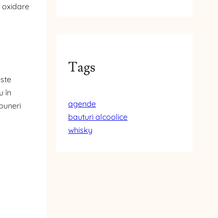
e oxidare
Tags
este
u în
agende
puneri
bauturi alcoolice
whisky