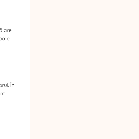
că are
poate
rul. În
unt