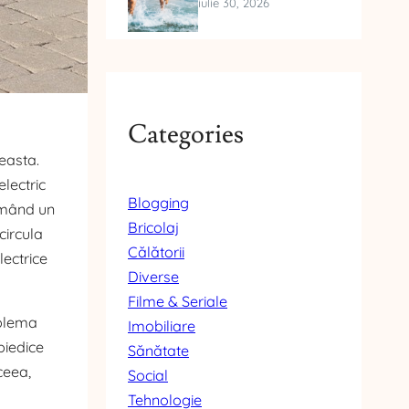
iulie 30, 2026
Categories
easta.
lectric
Blogging
ormând un
Bricolaj
circula
Călătorii
lectrice
Diverse
Filme & Seriale
oblema
Imobiliare
piedice
Sănătate
ceea,
Social
Tehnologie