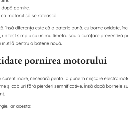
 după pornire.
ră ca motorul să se rotească.
, însă diferența este că o baterie bună, cu borne oxidate, în
a, un test simplu cu un multimetru sau o curățare preventivă 
ă inutilă pentru o baterie nouă.
idate pornirea motorului
 curent mare, necesară pentru a pune în mișcare electromoto
e și cabluri fără pierderi semnificative. Însă dacă bornele s
nt.
ie, iar acesta: