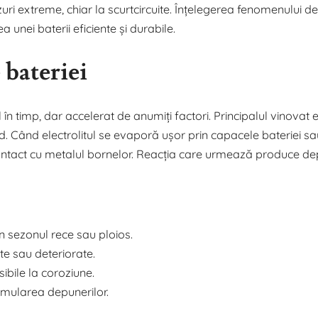
azuri extreme, chiar la scurtcircuite. Înțelegerea fenomenului d
 unei baterii eficiente și durabile.
 bateriei
n timp, dar accelerat de anumiți factori. Principalul vinovat 
ed. Când electrolitul se evaporă ușor prin capacele bateriei sa
 contact cu metalul bornelor. Reacția care urmează produce de
în sezonul rece sau ploios.
te sau deteriorate.
sibile la coroziune.
umularea depunerilor.