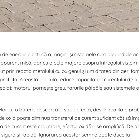
a de energie electrică a mașinii și sistemele care depind de ac
arent mică, dar cu efecte majore asupra întregului sistem e
ut prin reacția metalului cu oxigenul și umiditatea din aer, f
 suprafața. Această peliculă reduce capacitatea curentului de a 
 imediat: motorul pornește greu, farurile pâlpâie sau sistemele e
nelor cu o baterie descărcată sau defectă, deși în realitate pr
 oxid poate diminua transferul de curent suficient cât să îm
ea de curent este mai mare, efectul oxidării se amplifică. De a
re sigură și rapidă. Ignorarea acestor semne poate duce la