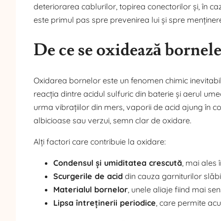
deteriorarea cablurilor, topirea conectorilor și, în c
este primul pas spre prevenirea lui și spre menținerea
De ce se oxidează bornele
Oxidarea bornelor este un fenomen chimic inevitabil î
reacția dintre acidul sulfuric din baterie și aerul um
urma vibrațiilor din mers, vaporii de acid ajung în
albicioase sau verzui, semn clar de oxidare.
Alți factori care contribuie la oxidare:
Condensul și umiditatea crescută
, mai ales 
Scurgerile de acid
din cauza garniturilor slăbi
Materialul bornelor
, unele aliaje fiind mai sen
Lipsa întreținerii periodice
, care permite ac