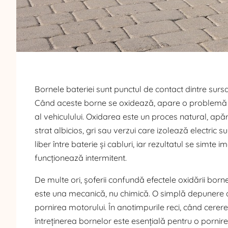
Bornele bateriei sunt punctul de contact dintre surs
Când aceste borne se oxidează, apare o problemă ap
al vehiculului. Oxidarea este un proces natural, apăr
strat albicios, gri sau verzui care izolează electric
liber între baterie și cabluri, iar rezultatul se simte
funcționează intermitent.
De multe ori, șoferii confundă efectele oxidării bor
este una mecanică, nu chimică. O simplă depunere de
pornirea motorului. În anotimpurile reci, când cerer
întreținerea bornelor este esențială pentru o porni