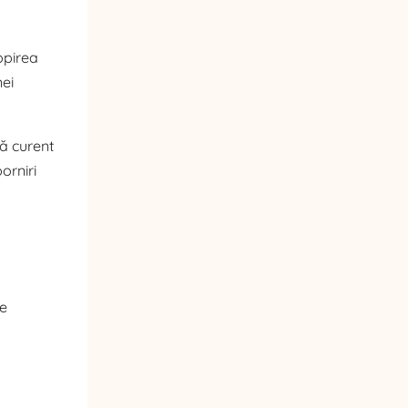
opirea
nei
tă curent
orniri
te