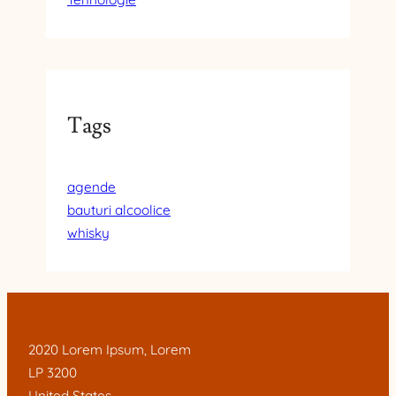
Tags
agende
bauturi alcoolice
whisky
2020 Lorem Ipsum, Lorem
LP 3200
United States