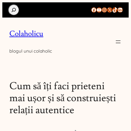
Search
Facebook
YouTube
Instagram
X
TikTok
Linke
Colaholicu
blogul unui colaholic
Cum să îți faci prieteni
mai ușor și să construiești
relații autentice