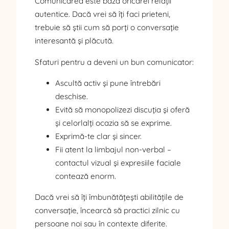
Comunicarea este baza oricărei relații
autentice. Dacă vrei să îți faci prieteni,
trebuie să știi cum să porți o conversație
interesantă și plăcută.
Sfaturi pentru a deveni un bun comunicator:
Ascultă activ și pune întrebări
deschise.
Evită să monopolizezi discuția și oferă
și celorlalți ocazia să se exprime.
Exprimă-te clar și sincer.
Fii atent la limbajul non-verbal –
contactul vizual și expresiile faciale
contează enorm.
Dacă vrei să îți îmbunătățești abilitățile de
conversație, încearcă să practici zilnic cu
persoane noi sau în contexte diferite.