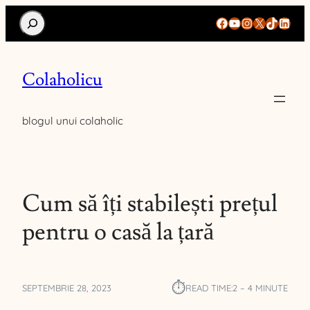
Search
Facebook
YouTube
Instagram
X
TikTok
Linke
Colaholicu
blogul unui colaholic
Cum să îți stabilești prețul
pentru o casă la țară
⏱︎
SEPTEMBRIE 28, 2023
READ TIME:
2 – 4 MINUTE