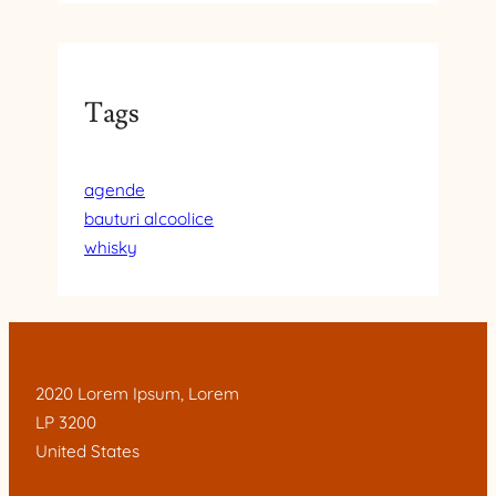
Tags
agende
bauturi alcoolice
whisky
2020 Lorem Ipsum, Lorem
LP 3200
United States