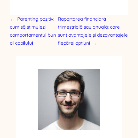
←
Parenting pozitiv:
Raportarea financiară
cum să stimulezi
trimestrială sau anuală: care
comportamentul bun
sunt avantajele și dezavantajele
al copilului
fiecărei opțiuni
→