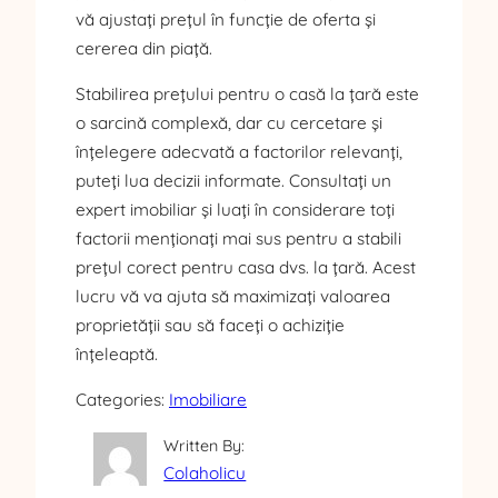
vă ajustați prețul în funcție de oferta și
cererea din piață.
Stabilirea prețului pentru o casă la țară este
o sarcină complexă, dar cu cercetare și
înțelegere adecvată a factorilor relevanți,
puteți lua decizii informate. Consultați un
expert imobiliar și luați în considerare toți
factorii menționați mai sus pentru a stabili
prețul corect pentru casa dvs. la țară. Acest
lucru vă va ajuta să maximizați valoarea
proprietății sau să faceți o achiziție
înțeleaptă.
Categories:
Imobiliare
Written By:
Colaholicu