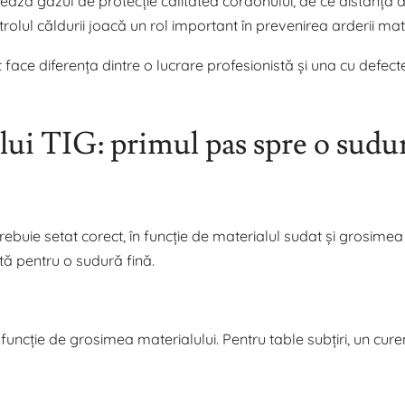
țează gazul de protecție calitatea cordonului, de ce distanța d
rolul căldurii joacă un rol important în prevenirea arderii mate
t face diferența dintre o lucrare profesionistă și una cu defect
ului TIG: primul pas spre o sudu
rebuie setat corect, în funcție de materialul sudat și grosimea 
tă pentru o sudură fină.
 funcție de grosimea materialului. Pentru table subțiri, un cur