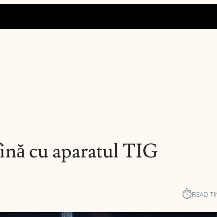
ină cu aparatul TIG
⏱︎
READ TI