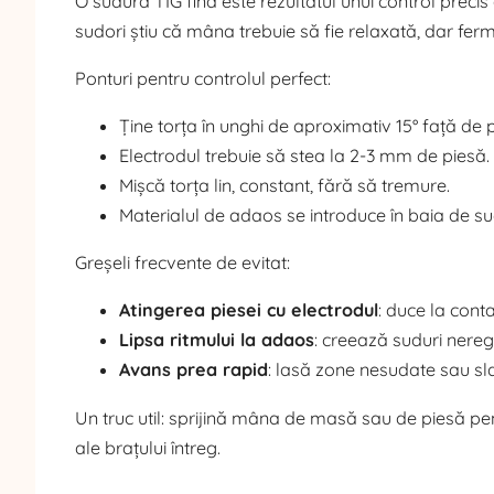
O sudură TIG fină este rezultatul unui control precis a
sudori știu că mâna trebuie să fie relaxată, dar fer
Ponturi pentru controlul perfect:
Ține torța în unghi de aproximativ 15° față de p
Electrodul trebuie să stea la 2-3 mm de piesă.
Mișcă torța lin, constant, fără să tremure.
Materialul de adaos se introduce în baia de su
Greșeli frecvente de evitat:
Atingerea piesei cu electrodul
: duce la cont
Lipsa ritmului la adaos
: creează suduri nereg
Avans prea rapid
: lasă zone nesudate sau sl
Un truc util: sprijină mâna de masă sau de piesă pent
ale brațului întreg.