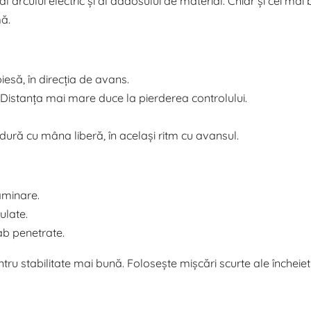
l arcului electric și al adaosului de material. Chiar și cei mai 
mă.
iesă, în direcția de avans.
 Distanța mai mare duce la pierderea controlului.
dură cu mâna liberă, în același ritm cu avansul.
aminare.
ulate.
ab penetrate.
ru stabilitate mai bună. Folosește mișcări scurte ale încheietu