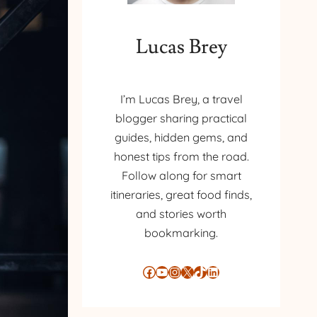
Lucas Brey
I’m Lucas Brey, a travel
blogger sharing practical
guides, hidden gems, and
honest tips from the road.
Follow along for smart
itineraries, great food finds,
and stories worth
bookmarking.
Facebook
YouTube
Instagram
X
TikTok
LinkedIn