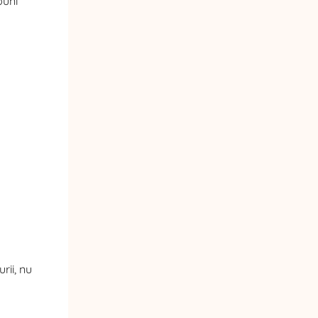
buni
rii, nu