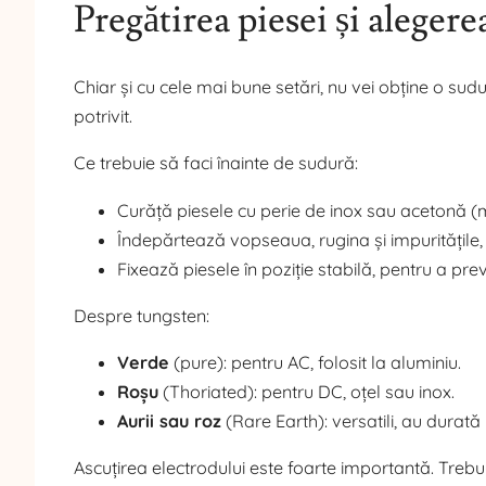
Pregătirea piesei și aleger
Chiar și cu cele mai bune setări, nu vei obține o sud
potrivit.
Ce trebuie să faci înainte de sudură:
Curăță piesele cu perie de inox sau acetonă (m
Îndepărtează vopseaua, rugina și impuritățile, 
Fixează piesele în poziție stabilă, pentru a pre
Despre tungsten:
Verde
(pure): pentru AC, folosit la aluminiu.
Roșu
(Thoriated): pentru DC, oțel sau inox.
Aurii sau roz
(Rare Earth): versatili, au durată 
Ascuțirea electrodului este foarte importantă. Trebuie