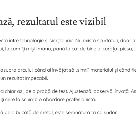
ă, rezultatul este vizibil
tă între tehnologie și simț tehnic. Nu există scurtături, doar a
ui, la cum îți miști mâna, până la cât de bine ai curățat piesa, 
asupra arcului, când ai învățat să „simți” materialul și când f
 un rezultat impecabil.
ci chiar azi, pe o probă de test. Ajustează, observă, învață. A
r îți cere la schimb o abordare profesionistă.
asă pe o bucată de metal, este semnătura ta ca sudor.