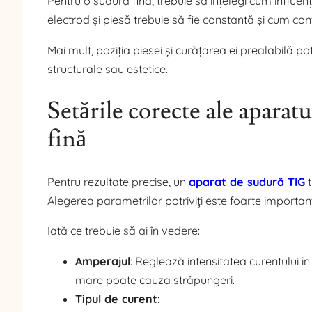
Pentru o sudură fină, trebuie să înțelegi cum influen
electrod și piesă trebuie să fie constantă și cum cont
Mai mult, poziția piesei și curățarea ei prealabilă po
structurale sau estetice.
Setările corecte ale aparat
fină
Pentru rezultate precise, un
aparat de sudură TIG
t
Alegerea parametrilor potriviți este foarte importan
Iată ce trebuie să ai în vedere:
Amperajul
: Reglează intensitatea curentului în
mare poate cauza străpungeri.
Tipul de curent
: