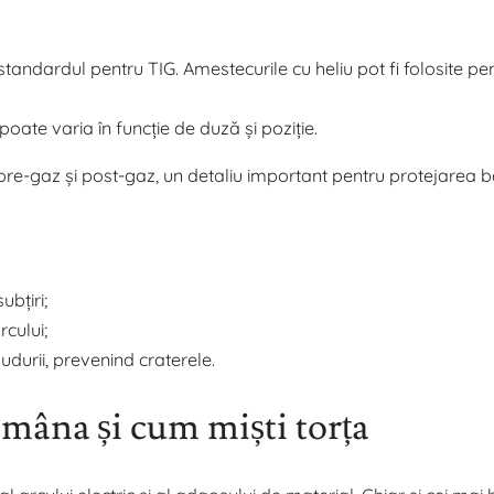
standardul pentru TIG. Amestecurile cu heliu pot fi folosite pe
 poate varia în funcție de duză și poziție.
re-gaz și post-gaz, un detaliu important pentru protejarea b
ubțiri;
rcului;
sudurii, prevenind craterele.
 mâna și cum miști torța