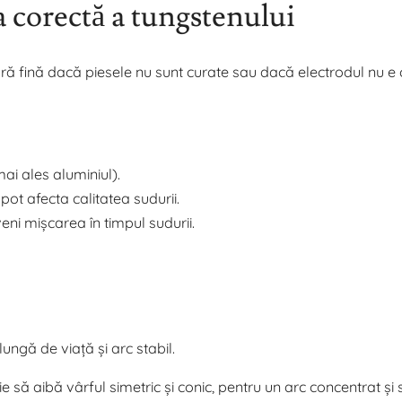
ea corectă a tungstenului
ură fină dacă piesele nu sunt curate sau dacă electrodul nu e 
ai ales aluminiul).
pot afecta calitatea sudurii.
veni mișcarea în timpul sudurii.
lungă de viață și arc stabil.
 să aibă vârful simetric și conic, pentru un arc concentrat și s