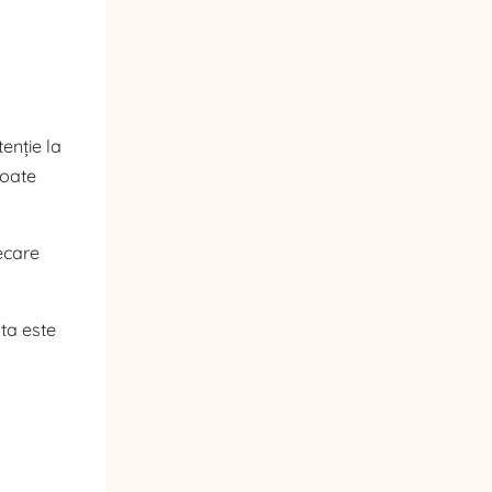
tenție la
toate
iecare
sta este