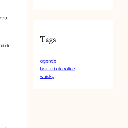
ntru
Tags
ăii de
agende
bauturi alcoolice
whisky