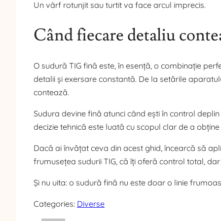
Un vârf rotunjit sau turtit va face arcul imprecis.
Când fiecare detaliu conteaz
O sudură TIG fină este, în esență, o combinație perfec
detalii și exersare constantă. De la setările aparatul
contează.
Sudura devine fină atunci când ești în control deplin 
decizie tehnică este luată cu scopul clar de a obține
Dacă ai învățat ceva din acest ghid, încearcă să apli
frumusețea sudurii TIG, că îți oferă control total, da
Și nu uita: o sudură fină nu este doar o linie frumo
Categories:
Diverse