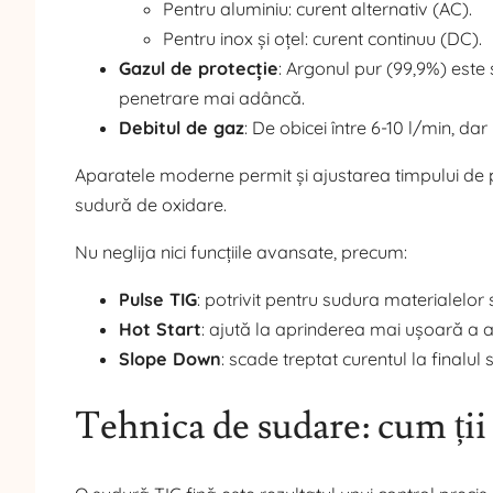
Pentru aluminiu: curent alternativ (AC).
Pentru inox și oțel: curent continuu (DC).
Gazul de protecție
: Argonul pur (99,9%) este 
penetrare mai adâncă.
Debitul de gaz
: De obicei între 6-10 l/min, dar
Aparatele moderne permit și ajustarea timpului de p
sudură de oxidare.
Nu neglija nici funcțiile avansate, precum:
Pulse TIG
: potrivit pentru sudura materialelor s
Hot Start
: ajută la aprinderea mai ușoară a a
Slope Down
: scade treptat curentul la finalul 
Tehnica de sudare: cum ții