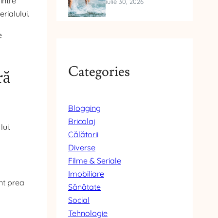
intre
iulie 30, 2026
rialului.
e
Categories
ră
Blogging
Bricolaj
lui.
Călătorii
Diverse
Filme & Seriale
Imobiliare
ent prea
Sănătate
Social
Tehnologie