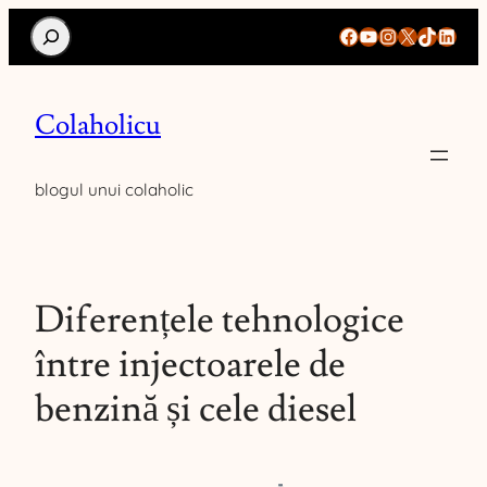
Search
Facebook
YouTube
Instagram
X
TikTok
Linke
Colaholicu
blogul unui colaholic
Diferențele tehnologice
între injectoarele de
benzină și cele diesel