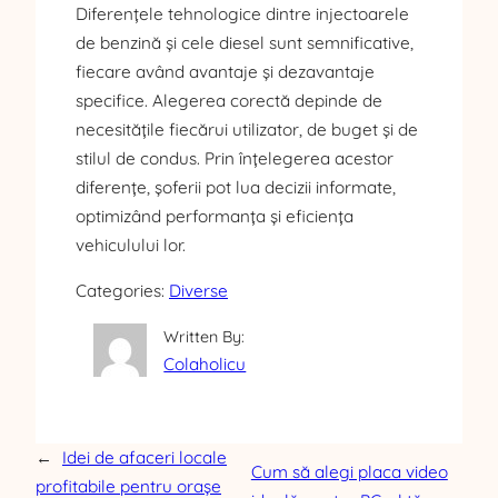
Diferențele tehnologice dintre injectoarele
de benzină și cele diesel sunt semnificative,
fiecare având avantaje și dezavantaje
specifice. Alegerea corectă depinde de
necesitățile fiecărui utilizator, de buget și de
stilul de condus. Prin înțelegerea acestor
diferențe, șoferii pot lua decizii informate,
optimizând performanța și eficiența
vehiculului lor.
Categories:
Diverse
Written By:
Colaholicu
←
Idei de afaceri locale
Cum să alegi placa video
profitabile pentru orașe