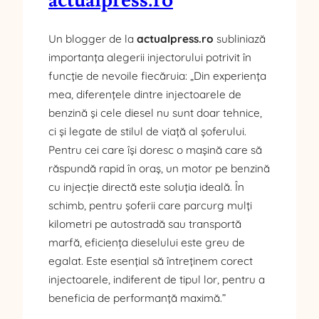
actualpress.ro
Un blogger de la
actualpress.ro
subliniază
importanța alegerii injectorului potrivit în
funcție de nevoile fiecăruia: „Din experiența
mea, diferențele dintre injectoarele de
benzină și cele diesel nu sunt doar tehnice,
ci și legate de stilul de viață al șoferului.
Pentru cei care își doresc o mașină care să
răspundă rapid în oraș, un motor pe benzină
cu injecție directă este soluția ideală. În
schimb, pentru șoferii care parcurg mulți
kilometri pe autostradă sau transportă
marfă, eficiența dieselului este greu de
egalat. Este esențial să întreținem corect
injectoarele, indiferent de tipul lor, pentru a
beneficia de performanță maximă.”