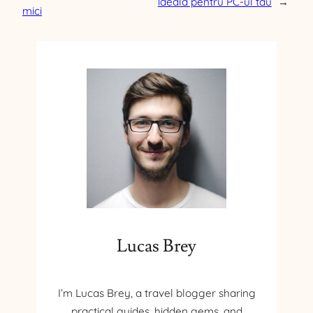
ideală pentru PC-ul tău
→
mici
Lucas Brey
I’m Lucas Brey, a travel blogger sharing
practical guides, hidden gems, and