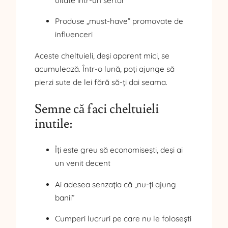
uitate într-un sertar
Produse „must-have” promovate de
influenceri
Aceste cheltuieli, deși aparent mici, se
acumulează. Într-o lună, poți ajunge să
pierzi sute de lei fără să-ți dai seama.
Semne că faci cheltuieli
inutile:
Îți este greu să economisești, deși ai
un venit decent
Ai adesea senzația că „nu-ți ajung
banii”
Cumperi lucruri pe care nu le folosești