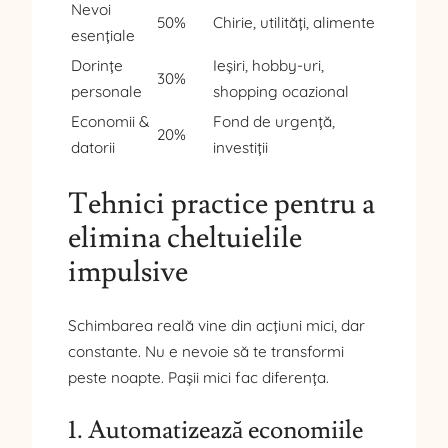
Nevoi
50%
Chirie, utilități, alimente
esențiale
Dorințe
Ieșiri, hobby-uri,
30%
personale
shopping ocazional
Economii &
Fond de urgență,
20%
datorii
investiții
Tehnici practice pentru a
elimina cheltuielile
impulsive
Schimbarea reală vine din acțiuni mici, dar
constante. Nu e nevoie să te transformi
peste noapte. Pașii mici fac diferența.
1. Automatizează economiile