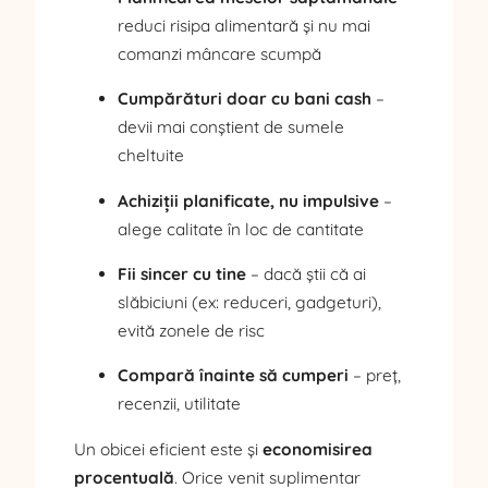
reduci risipa alimentară și nu mai
comanzi mâncare scumpă
Cumpărături doar cu bani cash
–
devii mai conștient de sumele
cheltuite
Achiziții planificate, nu impulsive
–
alege calitate în loc de cantitate
Fii sincer cu tine
– dacă știi că ai
slăbiciuni (ex: reduceri, gadgeturi),
evită zonele de risc
Compară înainte să cumperi
– preț,
recenzii, utilitate
Un obicei eficient este și
economisirea
procentuală
. Orice venit suplimentar