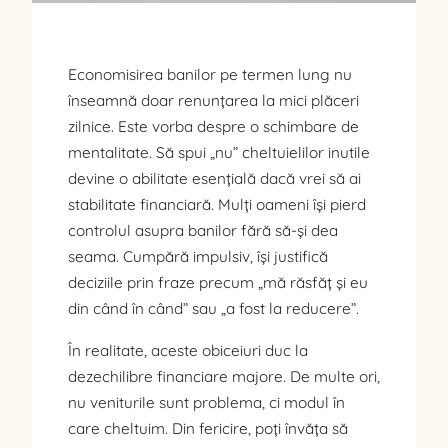
Economisirea banilor pe termen lung nu
înseamnă doar renunțarea la mici plăceri
zilnice. Este vorba despre o schimbare de
mentalitate. Să spui „nu” cheltuielilor inutile
devine o abilitate esențială dacă vrei să ai
stabilitate financiară. Mulți oameni își pierd
controlul asupra banilor fără să-și dea
seama. Cumpără impulsiv, își justifică
deciziile prin fraze precum „mă răsfăț și eu
din când în când” sau „a fost la reducere”.
În realitate, aceste obiceiuri duc la
dezechilibre financiare majore. De multe ori,
nu veniturile sunt problema, ci modul în
care cheltuim. Din fericire, poți învăța să