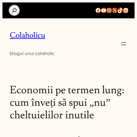
Search
Facebook
YouTube
Instagram
X
TikTok
Linke
Colaholicu
blogul unui colaholic
Economii pe termen lung:
cum înveți să spui „nu”
cheltuielilor inutile