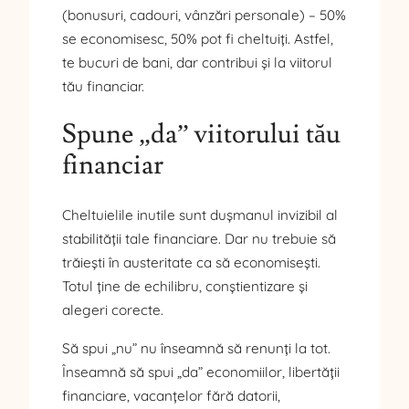
(bonusuri, cadouri, vânzări personale) – 50%
se economisesc, 50% pot fi cheltuiți. Astfel,
te bucuri de bani, dar contribui și la viitorul
tău financiar.
Spune „da” viitorului tău
financiar
Cheltuielile inutile sunt dușmanul invizibil al
stabilității tale financiare. Dar nu trebuie să
trăiești în austeritate ca să economisești.
Totul ține de echilibru, conștientizare și
alegeri corecte.
Să spui „nu” nu înseamnă să renunți la tot.
Înseamnă să spui „da” economiilor, libertății
financiare, vacanțelor fără datorii,