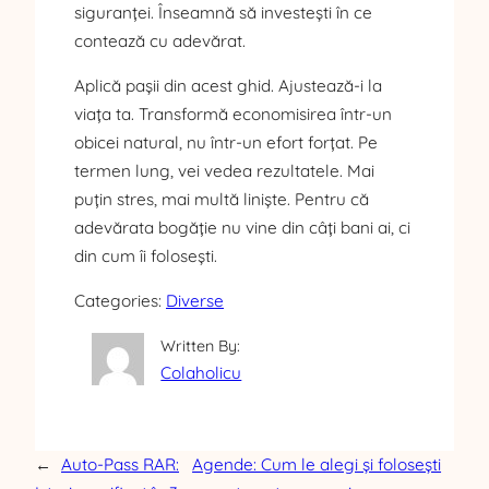
siguranței. Înseamnă să investești în ce
contează cu adevărat.
Aplică pașii din acest ghid. Ajustează-i la
viața ta. Transformă economisirea într-un
obicei natural, nu într-un efort forțat. Pe
termen lung, vei vedea rezultatele. Mai
puțin stres, mai multă liniște. Pentru că
adevărata bogăție nu vine din câți bani ai, ci
din cum îi folosești.
Categories:
Diverse
Written By:
Colaholicu
←
Auto-Pass RAR:
Agende: Cum le alegi și folosești