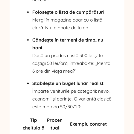
Folosește o listă de cumpărături
Mergi în magazine doar cu o listă
clară. Nu te abate de la ea.
Gândește în termeni de timp, nu
bani
Dacă un produs costă 300 lei și tu
câștigi 50 lei/oră, întreabă-te: „Merită
6 ore din viața mea?”
Stabilește un buget lunar realist
Împarte veniturile pe categorii: nevoi,
economii și dorințe. O variantă clasică
este metoda 50/30/20:
Tip
Procen
Exemplu concret
cheltuială
tual