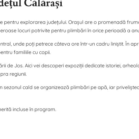
udețul Călărași
are pentru explorarea județului. Orașul are o promenadă fru
roase locuri potrivite pentru plimbări în orice perioadă a anu
tral, unde poți petrece câteva ore într-un cadru liniștit. În ap
ntru familiile cu copii.
i de Jos. Aici vei descoperi expoziții dedicate istoriei, arheolo
pra regiunii.
. În sezonul cald se organizează plimbări pe apă, iar priveliște
erită incluse în program.