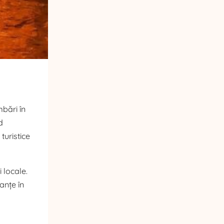
mbări în
d
turistice
i locale.
anțe în