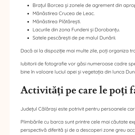
Brațul Borcea și zonele de agrement din aprop
Mănăstirea Crucea de Leac.
Mănăstirea Plătărești.
Lacurile din zona Fundeni și Dorobanțu.
Satele pescărești de pe malul Dunării.
Dacă ai la dispoziție mai multe zile, poți organiza tra
Iubitorii de fotografie vor găsi numeroase cadre sp
bine în valoare luciul apei și vegetația din lunca Dună
Activități pe care le poți 
Județul Călărași este potrivit pentru persoanele care
Plimbările cu barca sunt printre cele mai căutate e
perspectivă diferită și de a descoperi zone greu acc