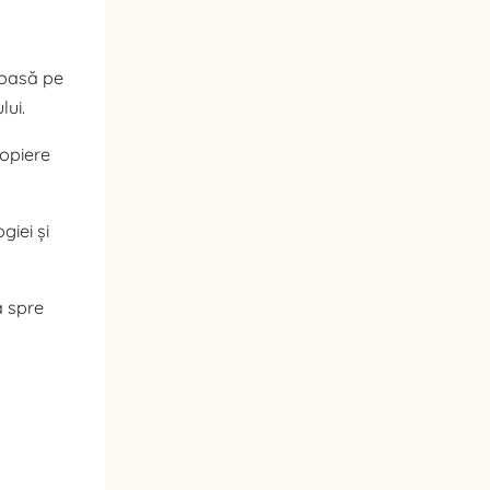
moasă pe
lui.
ropiere
giei și
a spre