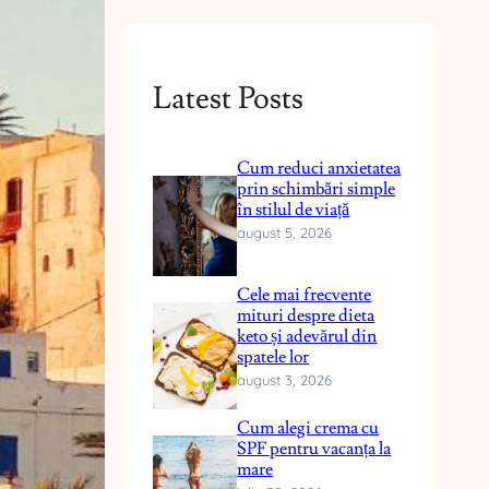
Latest Posts
Cum reduci anxietatea
prin schimbări simple
în stilul de viață
august 5, 2026
Cele mai frecvente
mituri despre dieta
keto și adevărul din
spatele lor
august 3, 2026
Cum alegi crema cu
SPF pentru vacanța la
mare