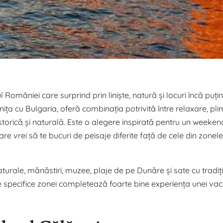
 României care surprind prin liniște, natură și locuri încă puțin
ța cu Bulgaria, oferă combinația potrivită între relaxare, pli
istorică și naturală. Este o alegere inspirată pentru un weeken
re vrei să te bucuri de peisaje diferite față de cele din zonele 
 naturale, mănăstiri, muzee, plaje de pe Dunăre și sate cu tradiți
 specifice zonei completează foarte bine experiența unei vac