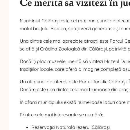
Ce merită să vizitezi în j
Municipiul Călărași este cel mai bun punct de plec
malul brațului Borcea, spații verzi generoase și nume
Una dintre cele mai apreciate atracții este Parcul Cen
se află și Grădina Zoologică din Călărași, potrivită pe
Dacă îți plac muzeele, merită să vizitezi Muzeul Dunări
tradițiilor locale, care oferă o imagine completă asu
Un alt punct de interes este Portul Turistic Călărași
Dunăre este una dintre cele mai frumoase din oraș.
În afara municipiului există numeroase locuri care m
Printre cele mai interesante se numără:
Rezervația Naturală Iezerul Călărași.