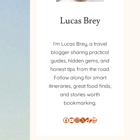
Lucas Brey
I’m Lucas Brey, a travel
blogger sharing practical
guides, hidden gems, and
honest tips from the road.
Follow along for smart
itineraries, great food finds,
and stories worth
bookmarking.
Facebook
YouTube
Instagram
X
TikTok
LinkedIn