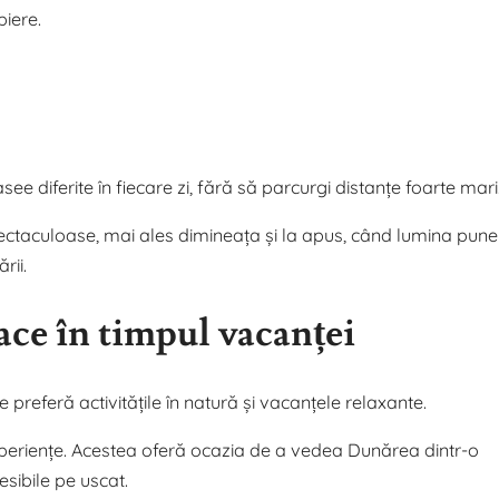
iere.
see diferite în fiecare zi, fără să parcurgi distanțe foarte mari
ectaculoase, mai ales dimineața și la apus, când lumina pune
rii.
face în timpul vacanței
 preferă activitățile în natură și vacanțele relaxante.
xperiențe. Acestea oferă ocazia de a vedea Dunărea dintr-o
esibile pe uscat.