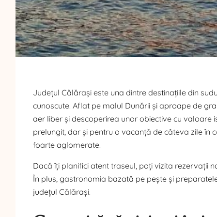
Județul Călărași este una dintre destinațiile din sudul
cunoscute. Aflat pe malul Dunării și aproape de grani
aer liber și descoperirea unor obiective cu valoare 
prelungit, dar și pentru o vacanță de câteva zile în ca
foarte aglomerate.
Dacă îți planifici atent traseul, poți vizita rezervații
În plus, gastronomia bazată pe pește și preparatele
județul Călărași.