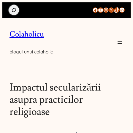
Search
Facebook
YouTube
Instagram
X
TikTok
Linke
Colaholicu
blogul unui colaholic
Impactul secularizării
asupra practicilor
religioase