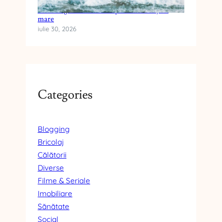
Cum alegi crema cu SPF pentru vacanța la
mare
iulie 30, 2026
Categories
Blogging
Bricolaj
Călătorii
Diverse
Filme & Seriale
Imobiliare
Sănătate
Social