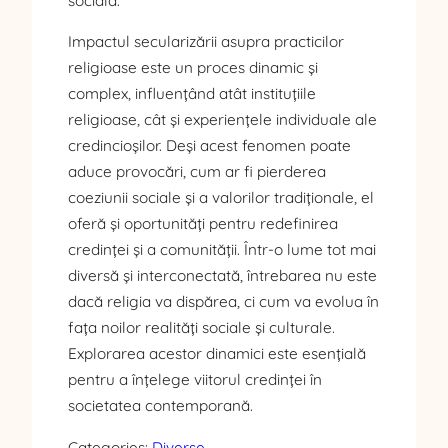
socială.
Impactul secularizării asupra practicilor
religioase este un proces dinamic și
complex, influențând atât instituțiile
religioase, cât și experiențele individuale ale
credincioșilor. Deși acest fenomen poate
aduce provocări, cum ar fi pierderea
coeziunii sociale și a valorilor tradiționale, el
oferă și oportunități pentru redefinirea
credinței și a comunității. Într-o lume tot mai
diversă și interconectată, întrebarea nu este
dacă religia va dispărea, ci cum va evolua în
fața noilor realități sociale și culturale.
Explorarea acestor dinamici este esențială
pentru a înțelege viitorul credinței în
societatea contemporană.
Categories:
Diverse