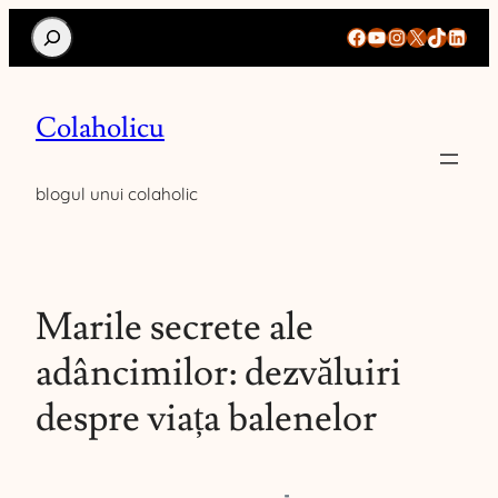
Search
Facebook
YouTube
Instagram
X
TikTok
Linke
Colaholicu
blogul unui colaholic
Marile secrete ale
adâncimilor: dezvăluiri
despre viața balenelor