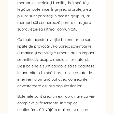
membri ai aceleiași familii și își împărtășesc
legături puternice. Îngrijirea și protejarea
puiilor sunt priorități în aceste grupuri, iar
membrii săi cooperează pentru a asigura
supraviețuirea întregii comunități.
Cu toate acestea, viețile balenelor nu sunt
lipsite de provocări. Poluarea, schimbările
climatice și activitățile umane au un impact
semnificativ asupra mediului lor natural.
Deși balenele sunt capabile să se adapteze
la anumite schimbări, presiunile create de
intervenția umană pot avea consecințe
devastatoare asupra populațiilor lor.
Balenele sunt creaturi extraordinare cu vieți
complexe și fascinante. În timp ce
continuăm să învățăm mai multe despre