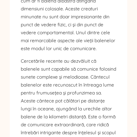
cum ar fi balena albastră atingând
dimensiuni colosale. Aceste creaturi
minunate nu sunt doar impresionante din
punct de vedere fizic, ci și din punct de
vedere comportamental. Unul dintre cele
mai remarcabile aspecte ale vieții balenelor
este modul lor unic de comunicare.
Cercetările recente au dezvăluit că
balenele sunt capabile să comunice folosind
sunete complexe și melodioase. Cântecul
balenelor este recunoscut în întreaga lume
pentru frumusețea și profunzimea sa.
Aceste cântece pot călători pe distanțe
lungi în oceane, ajungând la urechile altor
balene de la kilometri distanță. Este o formă
de comunicare extraordinară, care ridică
întrebări intrigante despre înțelesul și scopul