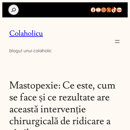
Search
Facebook
YouTube
Instagram
X
TikTok
Linke
Colaholicu
blogul unui colaholic
Mastopexie: Ce este, cum
se face și ce rezultate are
această intervenție
chirurgicală de ridicare a