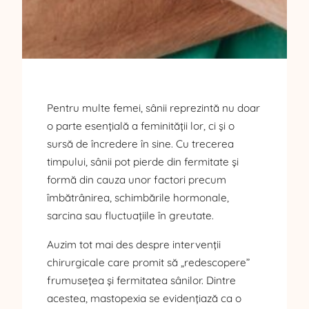
Pentru multe femei, sânii reprezintă nu doar
o parte esențială a feminității lor, ci și o
sursă de încredere în sine. Cu trecerea
timpului, sânii pot pierde din fermitate și
formă din cauza unor factori precum
îmbătrânirea, schimbările hormonale,
sarcina sau fluctuațiile în greutate.
Auzim tot mai des despre intervenții
chirurgicale care promit să „redescopere”
frumusețea și fermitatea sânilor. Dintre
acestea, mastopexia se evidențiază ca o