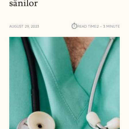
sânilor
⏱︎
AUGUST 29, 2023
READ TIME:
2 – 3 MINUTE