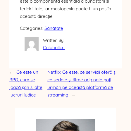
este o componentă esențială a bunăstării și
fericirii tale, iar mastopexia poate fi un pas în
această direcție.
Categories:
Sănătate
Written By:
Colaholicu
←
Ce este un
Netflix: Ce este, ce servicii oferă și
RPG, cum se
ce seriale și filme originale poți
joacă șah și alte
urmări pe această platformă de
lucruri ludice
streaming
→