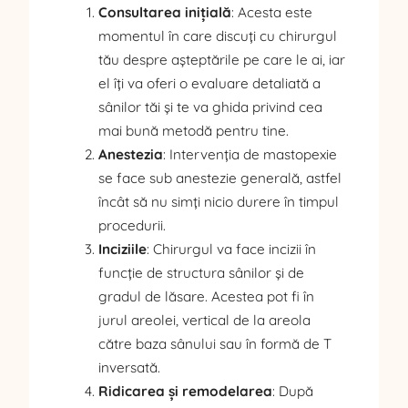
Consultarea inițială
: Acesta este
momentul în care discuți cu chirurgul
tău despre așteptările pe care le ai, iar
el îți va oferi o evaluare detaliată a
sânilor tăi și te va ghida privind cea
mai bună metodă pentru tine.
Anestezia
: Intervenția de mastopexie
se face sub anestezie generală, astfel
încât să nu simți nicio durere în timpul
procedurii.
Inciziile
: Chirurgul va face incizii în
funcție de structura sânilor și de
gradul de lăsare. Acestea pot fi în
jurul areolei, vertical de la areola
către baza sânului sau în formă de T
inversată.
Ridicarea și remodelarea
: După