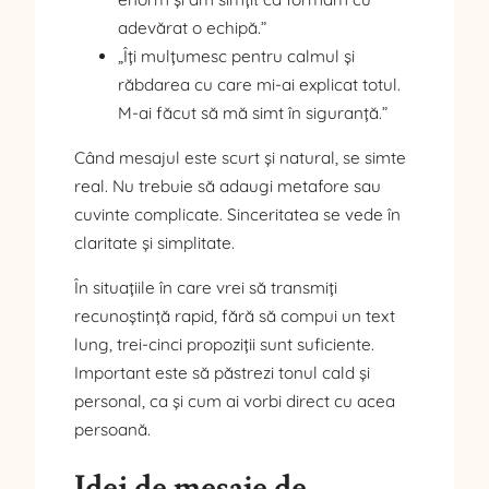
adevărat o echipă.”
„Îți mulțumesc pentru calmul și
răbdarea cu care mi-ai explicat totul.
M-ai făcut să mă simt în siguranță.”
Când mesajul este scurt și natural, se simte
real. Nu trebuie să adaugi metafore sau
cuvinte complicate. Sinceritatea se vede în
claritate și simplitate.
În situațiile în care vrei să transmiți
recunoștință rapid, fără să compui un text
lung, trei-cinci propoziții sunt suficiente.
Important este să păstrezi tonul cald și
personal, ca și cum ai vorbi direct cu acea
persoană.
Idei de mesaje de