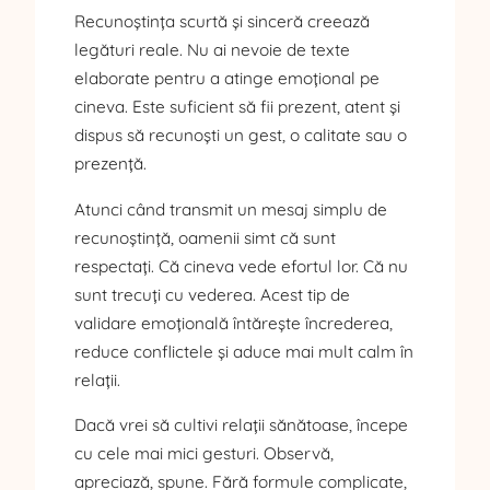
Recunoștința scurtă și sinceră creează
legături reale. Nu ai nevoie de texte
elaborate pentru a atinge emoțional pe
cineva. Este suficient să fii prezent, atent și
dispus să recunoști un gest, o calitate sau o
prezență.
Atunci când transmit un mesaj simplu de
recunoștință, oamenii simt că sunt
respectați. Că cineva vede efortul lor. Că nu
sunt trecuți cu vederea. Acest tip de
validare emoțională întărește încrederea,
reduce conflictele și aduce mai mult calm în
relații.
Dacă vrei să cultivi relații sănătoase, începe
cu cele mai mici gesturi. Observă,
apreciază, spune. Fără formule complicate,