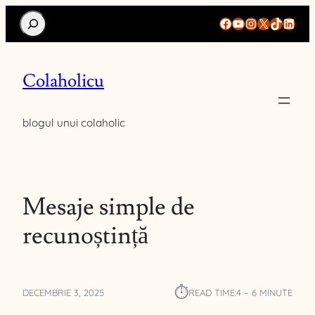
Search
Facebook
YouTube
Instagram
X
TikTok
Linke
Colaholicu
blogul unui colaholic
Mesaje simple de
recunoștință
⏱︎
DECEMBRIE 3, 2025
READ TIME:
4 – 6 MINUTE