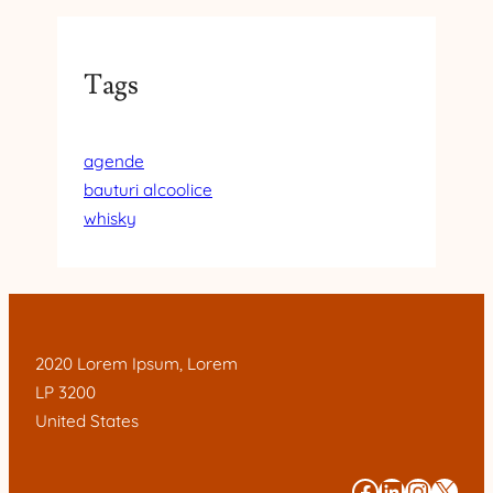
Tags
agende
bauturi alcoolice
whisky
2020 Lorem Ipsum, Lorem
LP 3200
United States
#
#
#
#