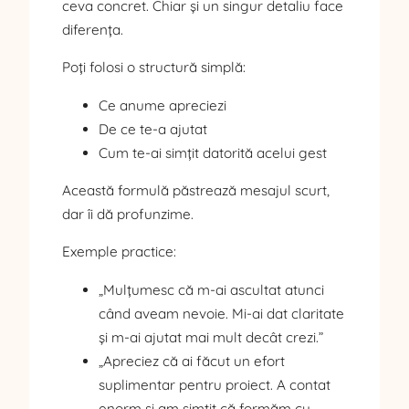
ceva concret. Chiar și un singur detaliu face
diferența.
Poți folosi o structură simplă:
Ce anume apreciezi
De ce te-a ajutat
Cum te-ai simțit datorită acelui gest
Această formulă păstrează mesajul scurt,
dar îi dă profunzime.
Exemple practice:
„Mulțumesc că m-ai ascultat atunci
când aveam nevoie. Mi-ai dat claritate
și m-ai ajutat mai mult decât crezi.”
„Apreciez că ai făcut un efort
suplimentar pentru proiect. A contat
enorm și am simțit că formăm cu