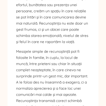
efortul, bunătatea sau prezența unei
persoane, creăm un spațiu în care relațiile
se pot întări și în care comunicarea devine
mai naturală. Recunoștința nu este doar un
gest frumos, ci și un obicei care poate
schimba starea emoțională, nivelul de stres
și felul în care ne raportăm la viață.
Mesajele simple de recunoștință pot fi
folosite în familie, în cuplu, la locul de
muncă, între prieteni sau chiar în situații
complet neașteptate, în care cineva ne
surprinde printr-un gest mic, dar important.
A le folosi des nu înseamnă a exagera, ci a
normaliza aprecierea și a face loc unei
comunicări mai calde și mai așezate.
Recunoștința transmisă corect schimbă