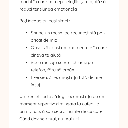
modul în care percepi relațiile și te ajută să
reduci tensiunea emoțională.
Poți începe cu pași simpli:
Spune un mesaj de recunoștință pe zi,
oricât de mic.
Observă conștient momentele în care
cineva te ajută.
Scrie mesaje scurte, chiar și pe
telefon, fără să amâni.
Exersează recunoștința față de tine
însuți.
Un truc util este să legi recunoștința de un
moment repetitiv: dimineața la cafea, la
prima pauză sau seara înainte de culcare.
Când devine ritual, nu mai uiți.