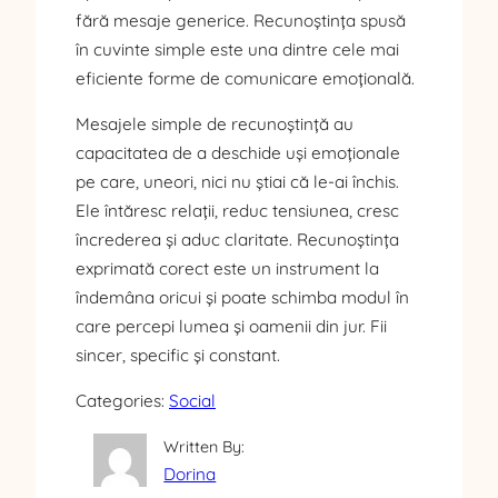
fără mesaje generice. Recunoștința spusă
în cuvinte simple este una dintre cele mai
eficiente forme de comunicare emoțională.
Mesajele simple de recunoștință au
capacitatea de a deschide uși emoționale
pe care, uneori, nici nu știai că le-ai închis.
Ele întăresc relații, reduc tensiunea, cresc
încrederea și aduc claritate. Recunoștința
exprimată corect este un instrument la
îndemâna oricui și poate schimba modul în
care percepi lumea și oamenii din jur. Fii
sincer, specific și constant.
Categories:
Social
Written By:
Dorina