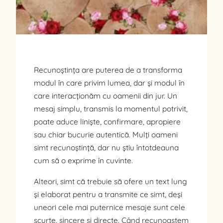
Recunoștința are puterea de a transforma
modul în care privim lumea, dar și modul în
care interacționăm cu oamenii din jur. Un
mesaj simplu, transmis la momentul potrivit,
poate aduce liniște, confirmare, apropiere
sau chiar bucurie autentică. Mulți oameni
simt recunoștință, dar nu știu întotdeauna
cum să o exprime în cuvinte.
Alteori, simt că trebuie să ofere un text lung
și elaborat pentru a transmite ce simt, deși
uneori cele mai puternice mesaje sunt cele
scurte, sincere și directe. Când recunoaștem