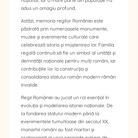
național, iar o mare parte din populație i-a
adus un omagiu profund.
Astăzi, memoria regilor României este
păstrată prin numeroasele monumente,
muzee și evenimente culturale care
celebrează istoria și moștenirea lor. Familia
regală continuă să fie un simbol al unității și
demnității naționale pentru mulți români, iar
contribuțiile lor la construcția și
consolidarea statului român modern rămân
invalide.
Regii României au jucat un rol esențial în
evoluția și modelarea istoriei naționale. De
la fondarea statului modern până la
evenimentele tumultoase din secolul XX,
monarhii români au fost martori și
protagoniști ai unor perioade extrem de