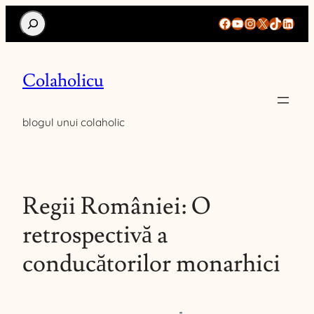
Search
Facebook
YouTube
Instagram
X
TikTok
Linke
Colaholicu
blogul unui colaholic
Regii României: O
retrospectivă a
conducătorilor monarhici