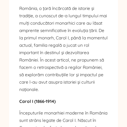
România, o țară încărcată de istorie și
tradiție, a cunoscut de-a lungul timpului mai
mulți conducători monarhici care au lăsat
amprente semnificative în evoluția țării. De
la primul monarh, Carol I, până la momentul
actual, familia regală a jucat un rol
important în destinul și dezvoltarea
României. În acest articol, ne propunem să
facem o retrospectivă a regilor României,
să explorăm contribuțiile lor și impactul pe
care l-au avut asupra istoriei și culturii
naționale.
Carol I (1866-1914)
Începuturile monarhiei moderne în România
sunt strâns legate de Carol I. Născut în