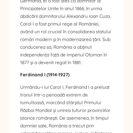
Germania, el a fost ales ca domnitor al
Principatelor Unite în anul 1866, în urma
abdicării domnitorului Alexandru Ioan Cuza.
Carol I a fost primul rege al României,
având un rol crucial în consolidarea statului
român modern și în modernizarea țării. Sub
conducerea sa, România a obținut
independența față de Imperiul Otoman în
1877 și a devenit regat în 1881.
Ferdinand I (1914-1927)
Urmându-i lui Carol I, Ferdinand I a preluat
tronul într-o perioadă extrem de
tumultoasă, marcând sfârșitul Primului
Război Mondial și unirea tuturor provinciilor
istorice românești. De asemenea, în timpul
domniei sale, România a trecut prin