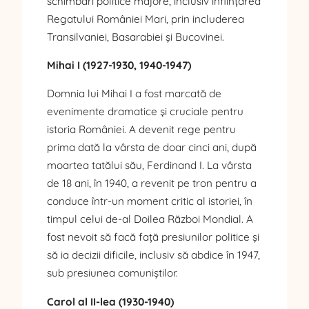
schimbări politice majore, inclusiv înființarea
Regatului României Mari, prin includerea
Transilvaniei, Basarabiei și Bucovinei.
Mihai I (1927-1930, 1940-1947)
Domnia lui Mihai I a fost marcată de
evenimente dramatice și cruciale pentru
istoria României. A devenit rege pentru
prima dată la vârsta de doar cinci ani, după
moartea tatălui său, Ferdinand I. La vârsta
de 18 ani, în 1940, a revenit pe tron pentru a
conduce într-un moment critic al istoriei, în
timpul celui de-al Doilea Război Mondial. A
fost nevoit să facă față presiunilor politice și
să ia decizii dificile, inclusiv să abdice în 1947,
sub presiunea comuniștilor.
Carol al II-lea (1930-1940)