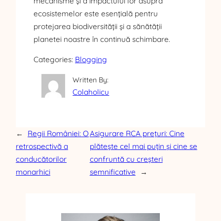
mecanisme și a impactului lor asupra
ecosistemelor este esențială pentru
protejarea biodiversității și a sănătății
planetei noastre în continuă schimbare.
Categories:
Blogging
Written By:
Colaholicu
←
Regii României: O
Asigurare RCA prețuri: Cine
retrospectivă a
plătește cel mai puțin și cine se
conducătorilor
confruntă cu creșteri
monarhici
semnificative
→