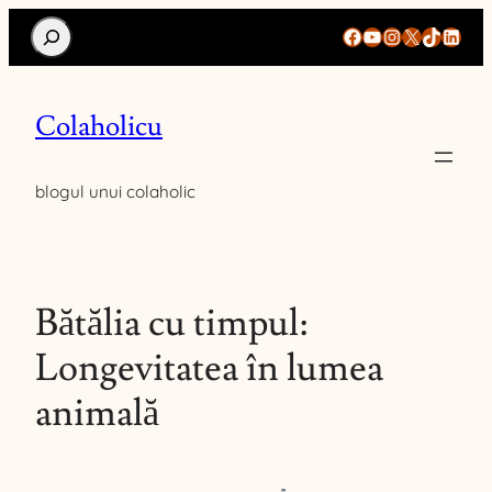
Search
Facebook
YouTube
Instagram
X
TikTok
Linke
Colaholicu
blogul unui colaholic
Bătălia cu timpul:
Longevitatea în lumea
animală