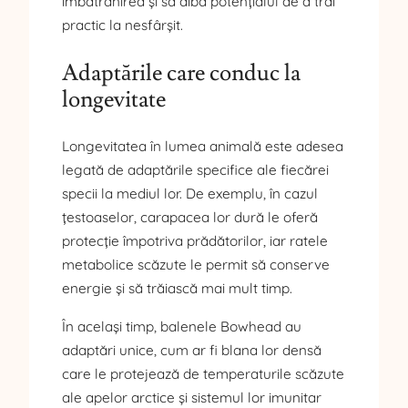
îmbătrânirea și să aibă potențialul de a trăi
practic la nesfârșit.
Adaptările care conduc la
longevitate
Longevitatea în lumea animală este adesea
legată de adaptările specifice ale fiecărei
specii la mediul lor. De exemplu, în cazul
țestoaselor, carapacea lor dură le oferă
protecție împotriva prădătorilor, iar ratele
metabolice scăzute le permit să conserve
energie și să trăiască mai mult timp.
În același timp, balenele Bowhead au
adaptări unice, cum ar fi blana lor densă
care le protejează de temperaturile scăzute
ale apelor arctice și sistemul lor imunitar