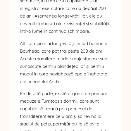
sălbăticie, în timp ce în captivitate s-au
înregistrat exemplare care au depășit 250
de ani. Asemenea longevității lor, ele au
devenit simboluri ale rezistenței și stabilității
într-o lume în continuă schimbare.
Alți campioni ai longevității includ balenele
Bowhead, care pot trăi peste 200 de ani.
Aceste mamifere marine majestuoase sunt
cunoscute pentru blândețea lor și pentru
modul în care navighează apele înghețate
ale oceanului Arctic.
Pe de altă parte, există organisme precum
meduzele Turritopsis dohrnii, care sunt
capabile să treacă prin procesul de
transdiferențiere celulară și să revină la
stadiul de polip, permițându-le să evite