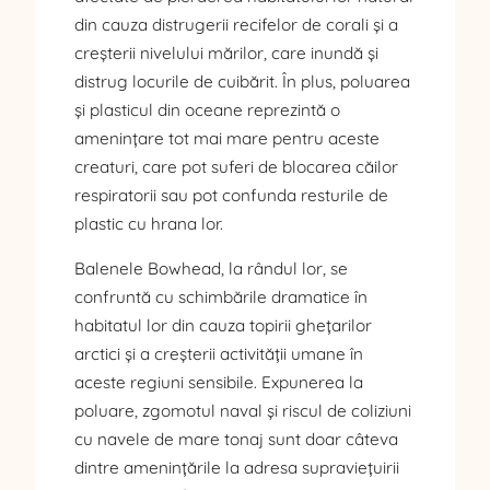
din cauza distrugerii recifelor de corali și a
creșterii nivelului mărilor, care inundă și
distrug locurile de cuibărit. În plus, poluarea
și plasticul din oceane reprezintă o
amenințare tot mai mare pentru aceste
creaturi, care pot suferi de blocarea căilor
respiratorii sau pot confunda resturile de
plastic cu hrana lor.
Balenele Bowhead, la rândul lor, se
confruntă cu schimbările dramatice în
habitatul lor din cauza topirii ghețarilor
arctici și a creșterii activității umane în
aceste regiuni sensibile. Expunerea la
poluare, zgomotul naval și riscul de coliziuni
cu navele de mare tonaj sunt doar câteva
dintre amenințările la adresa supraviețuirii