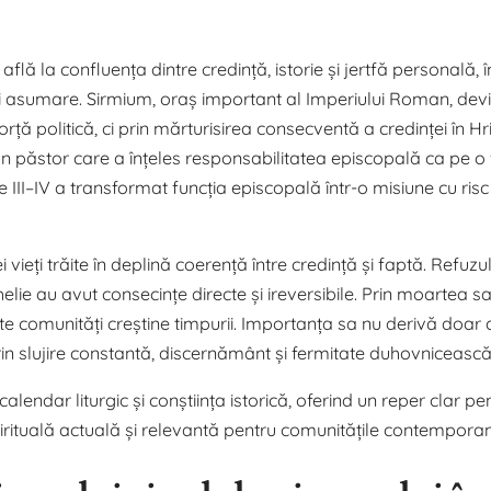
află la confluența dintre credință, istorie și jertfă personală, î
 și asumare. Sirmium, oraș important al Imperiului Roman, devi
 forță politică, ci prin mărturisirea consecventă a credinței în Hr
i un păstor care a înțeles responsabilitatea episcopală ca pe 
e III–IV a transformat funcția episcopală într-o misiune cu risc 
i vieți trăite în deplină coerență între credință și faptă. Refuzu
elie au avut consecințe directe și ireversibile. Prin moartea sa,
e comunități creștine timpurii. Importanța sa nu derivă doar d
 prin slujire constantă, discernământ și fermitate duhovnicească
alendar liturgic și conștiința istorică, oferind un reper clar pe
spirituală actuală și relevantă pentru comunitățile contempora