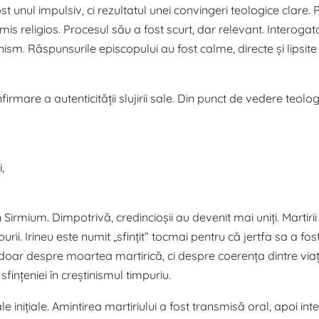
t unul impulsiv, ci rezultatul unei convingeri teologice clare. P
 religios. Procesul său a fost scurt, dar relevant. Interogato
ism. Răspunsurile episcopului au fost calme, directe și lipsite
rmare a autenticității slujirii sale. Din punct de vedere teologi
,
irmium. Dimpotrivă, credincioșii au devenit mai uniți. Martiri
purii. Irineu este numit „sfințit” tocmai pentru că jertfa sa a fos
a doar despre moartea martirică, ci despre coerența dintre viaț
fințeniei în creștinismul timpuriu.
e inițiale. Amintirea martiriului a fost transmisă oral, apoi int