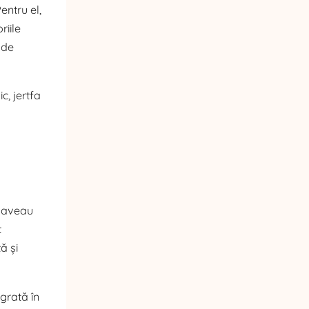
entru el,
riile
 de
c, jertfa
i aveau
t
ă și
egrată în