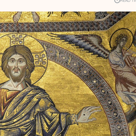
⏱︎
READ TI