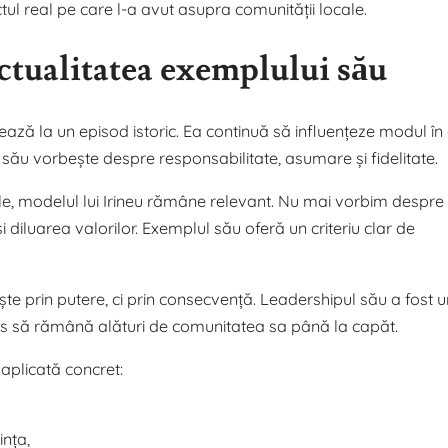
tul real pe care l-a avut asupra comunității locale.
actualitatea exemplului său
itează la un episod istoric. Ea continuă să influențeze modul în
l său vorbește despre responsabilitate, asumare și fidelitate.
le, modelul lui Irineu rămâne relevant. Nu mai vorbim despre
 diluarea valorilor. Exemplul său oferă un criteriu clar de
ește prin putere, ci prin consecvență. Leadershipul său a fost u
ales să rămână alături de comunitatea sa până la capăt.
 aplicată concret:
ința,