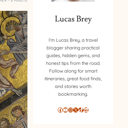
ME:
4 – 6 MINUTE
Lucas Brey
I’m Lucas Brey, a travel
blogger sharing practical
guides, hidden gems, and
honest tips from the road.
Follow along for smart
itineraries, great food finds,
and stories worth
bookmarking.
Facebook
YouTube
Instagram
X
TikTok
LinkedIn