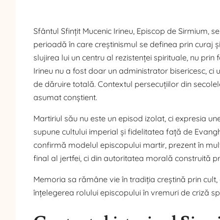
Sfântul Sfințit Mucenic Irineu, Episcop de Sirmium, se 
perioadă în care creștinismul se definea prin curaj
slujirea lui un centru al rezistenței spirituale, nu prin
Irineu nu a fost doar un administrator bisericesc, c
de dăruire totală. Contextul persecuțiilor din secolel
asumat conștient.
Martiriul său nu este un episod izolat, ci expresia une
supune cultului imperial și fidelitatea față de Evangh
confirmă modelul episcopului martir, prezent în mult
final al jertfei, ci din autoritatea morală construită
Memoria sa rămâne vie în tradiția creștină prin cult, c
înțelegerea rolului episcopului în vremuri de criză 