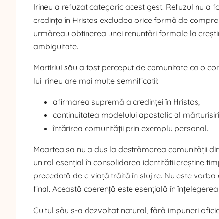
Irineu a refuzat categoric acest gest. Refuzul nu a fos
credința în Hristos excludea orice formă de compromis
urmăreau obținerea unei renunțări formale la creștin
ambiguitate.
Martiriul său a fost perceput de comunitate ca o confi
lui Irineu are mai multe semnificații:
afirmarea supremă a credinței în Hristos,
continuitatea modelului apostolic al mărturisirii
întărirea comunității prin exemplu personal.
Moartea sa nu a dus la destrămarea comunității din S
un rol esențial în consolidarea identității creștine tim
precedată de o viață trăită în slujire. Nu este vorb
final. Această coerență este esențială în înțelegerea s
Cultul său s-a dezvoltat natural, fără impuneri oficial