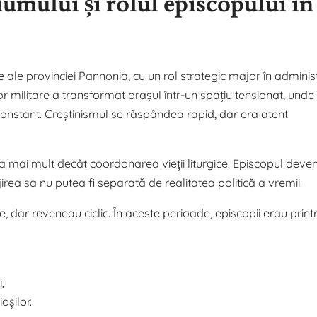
iumului și rolul episcopului în
 ale provinciei Pannonia, cu un rol strategic major în adminis
or militare a transformat orașul într-un spațiu tensionat, unde
 constant. Creștinismul se răspândea rapid, dar era atent
a mai mult decât coordonarea vieții liturgice. Episcopul deve
slujirea sa nu putea fi separată de realitatea politică a vremii.
, dar reveneau ciclic. În aceste perioade, episcopii erau print
,
oșilor.