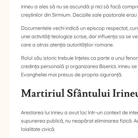
Irineu a ales să nu se ascundă și nici să facă compr
creștinilor din Sirmium. Deciziile sale pastorale erau
Documentele vechi indică un episcop respectat, cunos
unei activități teologice scrise, dar influența sa se v
care a atras atenția autorităților romane.
Rolul său istoric trebuie înțeles ca parte a unui fen
credința personală și organizarea Bisericii. Irineu se
Evangheliei mai presus de propria siguranță.
Martiriul Sfântului Irineu
Arestarea lui Irineu a avut loc într-un context de inte
supunerea publică, nu neapărat eliminarea fizică. A
loialitate civică.