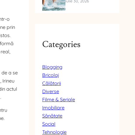
iulie 30, 2026
ntr-o
ne prin
istos.
Categories
o formă
real,
Blogging
l de a se
Bricolaj
 Irineu
Călătorii
in actul
Diverse
.
Filme & Seriale
Imobiliare
ntru
Sănătate
ne.
Social
Tehnologie