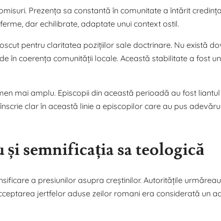
omisuri. Prezența sa constantă în comunitate a întărit credinț
 ferme, dar echilibrate, adaptate unui context ostil.
cut pentru claritatea pozițiilor sale doctrinare. Nu există do
ede în coerența comunității locale. Această stabilitate a fost u
omen mai amplu. Episcopii din această perioadă au fost liantul
 înscrie clar în această linie a episcopilor care au pus adevăru
 și semnificația sa teologică
nsificare a presiunilor asupra creștinilor. Autoritățile urmăreau
cceptarea jertfelor aduse zeilor romani era considerată un ac