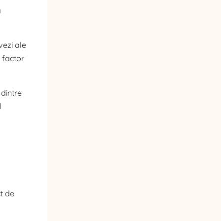
a
vezi ale
n factor
 dintre
l
t de