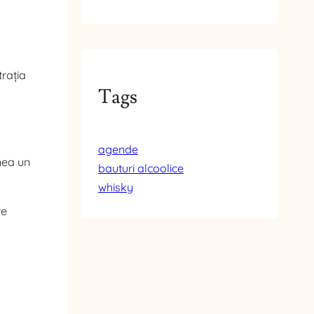
trația
Tags
agende
nea un
bauturi alcoolice
whisky
re