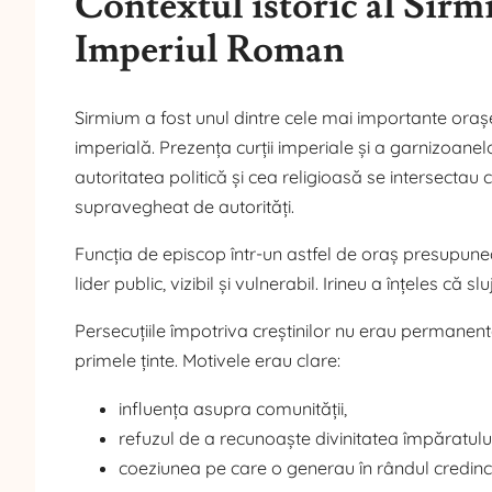
Contextul istoric al Sirm
Imperiul Roman
Sirmium a fost unul dintre cele mai importante orașe
imperială. Prezența curții imperiale și a garnizoanel
autoritatea politică și cea religioasă se intersectau
supravegheat de autorități.
Funcția de episcop într-un astfel de oraș presupune
lider public, vizibil și vulnerabil. Irineu a înțeles că 
Persecuțiile împotriva creștinilor nu erau permanente
primele ținte. Motivele erau clare:
influența asupra comunității,
refuzul de a recunoaște divinitatea împăratului
coeziunea pe care o generau în rândul credinci