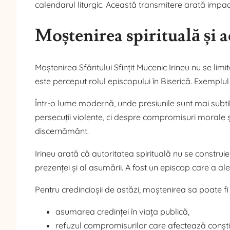
calendarul liturgic. Această transmitere arată impac
Moștenirea spirituală și 
Moștenirea Sfântului Sfințit Mucenic Irineu nu se lim
este perceput rolul episcopului în Biserică. Exemplu
Într-o lume modernă, unde presiunile sunt mai subti
persecuții violente, ci despre compromisuri morale și
discernământ.
Irineu arată că autoritatea spirituală nu se construi
prezenței și al asumării. A fost un episcop care a 
Pentru credincioșii de astăzi, moștenirea sa poate fi
asumarea credinței în viața publică,
refuzul compromisurilor care afectează conști