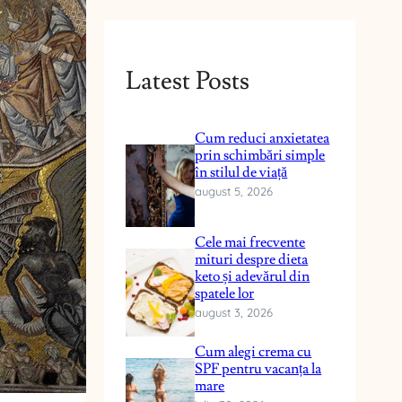
Latest Posts
Cum reduci anxietatea
prin schimbări simple
în stilul de viață
august 5, 2026
Cele mai frecvente
mituri despre dieta
keto și adevărul din
spatele lor
august 3, 2026
Cum alegi crema cu
SPF pentru vacanța la
mare