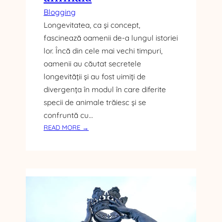
Blogging
Longevitatea, ca și concept,
fascinează oamenii de-a lungul istoriei
lor. Încă din cele mai vechi timpuri,
oamenii au căutat secretele
longevității și au fost uimiți de
divergența în modul în care diferite
specii de animale trăiesc și se
confruntă cu…
:
READ MORE →
B
Ă
T
Ă
L
I
A
C