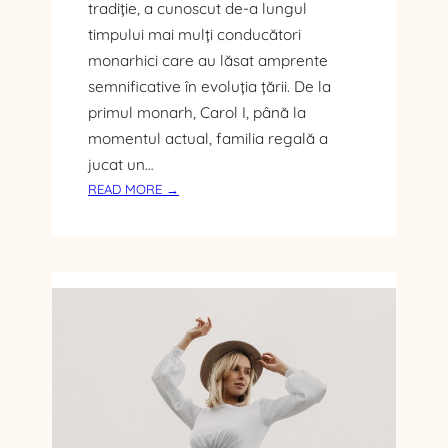
tradiție, a cunoscut de-a lungul
N
timpului mai mulți conducători
L
monarhici care au lăsat amprente
U
semnificative în evoluția țării. De la
M
E
primul monarh, Carol I, până la
A
momentul actual, familia regală a
A
jucat un…
N
:
READ MORE →
I
R
M
E
A
G
L
I
Ă
I
R
O
M
Â
N
I