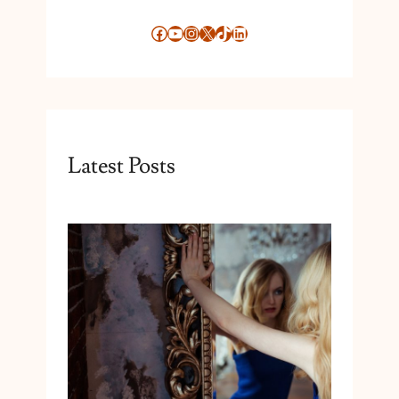
L
A
Facebook
YouTube
Instagram
X
TikTok
LinkedIn
C
E
Latest Posts