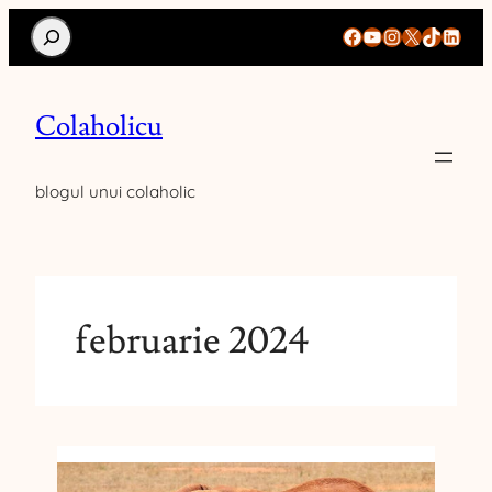
Search
Facebook
YouTube
Instagram
X
TikTok
Linke
Colaholicu
blogul unui colaholic
februarie 2024