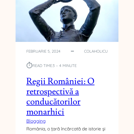
U
T
I
M
P
U
L
:
FEBRUARIE 5, 2024
COLAHOLICU
L
O
⏱︎
READ TIME:
3 – 4 MINUTE
N
G
Regii României: O
E
V
retrospectivă a
I
conducătorilor
T
A
monarhici
T
E
Blogging
A
România, o țară încărcată de istorie și
Î