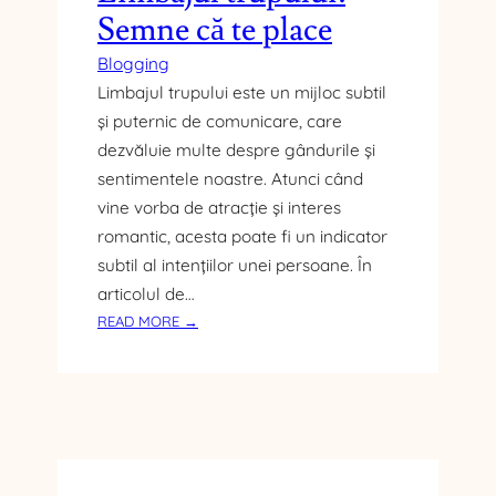
Semne că te place
D
U
Blogging
C
Limbajul trupului este un mijloc subtil
Ă
T
și puternic de comunicare, care
O
dezvăluie multe despre gândurile și
R
sentimentele noastre. Atunci când
I
vine vorba de atracție și interes
L
romantic, acesta poate fi un indicator
O
subtil al intențiilor unei persoane. În
R
M
articolul de…
O
:
READ MORE →
N
L
A
I
R
M
H
B
I
A
C
J
I
U