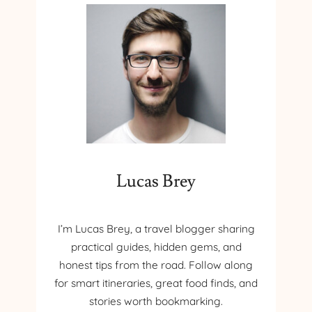
L
T
R
U
P
U
L
U
I
:
S
Lucas Brey
E
M
N
E
I’m Lucas Brey, a travel blogger sharing
C
practical guides, hidden gems, and
Ă
honest tips from the road. Follow along
T
for smart itineraries, great food finds, and
E
stories worth bookmarking.
P