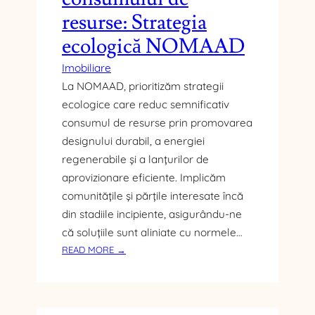
L
resurse: Strategia
A
ecologică NOMAAD
B
A
Imobiliare
T
La NOMAAD, prioritizăm strategii
E
ecologice care reduc semnificativ
R
I
consumul de resurse prin promovarea
E
designului durabil, a energiei
Ș
regenerabile și a lanțurilor de
I
aprovizionare eficiente. Implicăm
C
comunitățile și părțile interesate încă
U
din stadiile incipiente, asigurându-ne
M
A
că soluțiile sunt aliniate cu normele…
F
:
READ MORE →
E
R
C
E
T
D
E
U