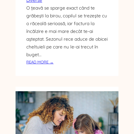
Diverse
Ă
O țeavă se sparge exact când te
grăbești la birou, copilul se trezește cu
o răceală serioasă, iar factura la
încălzire e mai mare decât te-ai
așteptat. Sezonul rece aduce de obicei
cheltuieli pe care nu le-ai trecut în
buget…
:
READ MORE →
E
Ș
T
I
P
R
E
G
Ă
T
I