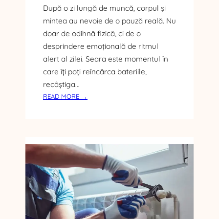
După o zi lungă de muncă, corpul și
mintea au nevoie de o pauză reală. Nu
doar de odihnă fizică, ci de o
desprindere emoțională de ritmul
alert al zilei. Seara este momentul în
care îți poți reîncărca bateriile,
recâștiga…
:
READ MORE →
G
H
I
D
U
L
U
N
E
I
S