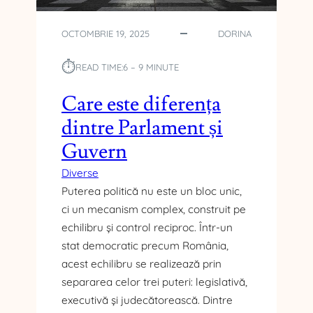
R
I
A
N
OCTOMBRIE 19, 2025
DORINA
P
S
I
T
⏱︎
READ TIME:
6 – 9 MINUTE
D
I
T
Care este diferența
U
Ț
dintre Parlament și
I
Guvern
I
L
Diverse
E
Puterea politică nu este un bloc unic,
E
ci un mecanism complex, construit pe
U
echilibru și control reciproc. Într-un
R
O
stat democratic precum România,
P
acest echilibru se realizează prin
E
separarea celor trei puteri: legislativă,
N
executivă și judecătorească. Dintre
E