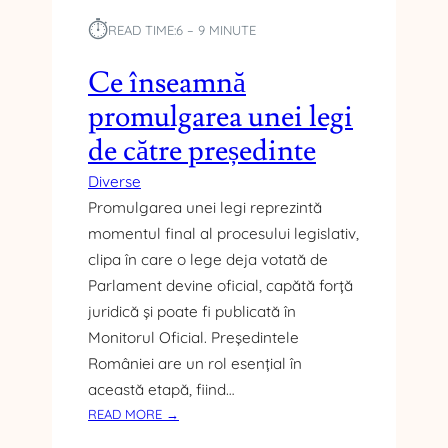
I
N
⏱︎
READ TIME:
6 – 9 MINUTE
T
R
Ce înseamnă
E
promulgarea unei legi
P
A
de către președinte
R
L
Diverse
A
Promulgarea unei legi reprezintă
M
momentul final al procesului legislativ,
E
clipa în care o lege deja votată de
N
Parlament devine oficial, capătă forță
T
Ș
juridică și poate fi publicată în
I
Monitorul Oficial. Președintele
G
României are un rol esențial în
U
această etapă, fiind…
V
:
READ MORE →
E
C
R