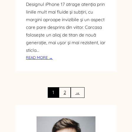
U
Designul iPhone 17 atrage atenția prin
M
liniile mult mai fluide și subțiri, cu
Î
margini aproape invizibile și un aspect
Ț
care pare desprins din viitor. Carcasa
I
D
folosește un aliaj de titan de nouă
A
generație, mai ușor și mai rezistent, iar
I
sticla…
S
:
READ MORE →
E
I
A
P
M
H
A
O
C
N
1
2
→
Ă
E
T
1
R
7
E
:
B
N
U
O
I