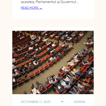
acestea, Parlamentul și Guvernul…
:
READ MORE →
C
A
R
E
E
S
T
E
D
I
F
E
R
E
N
Ț
A
D
OCTOMBRIE 17, 2025
DORINA