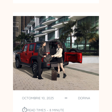
E
N
Î
N
S
E
A
M
N
Ă
P
R
O
M
U
L
G
A
R
OCTOMBRIE 10, 2025
DORINA
E
A
⏱︎
READ TIME:
5 – 8 MINUTE