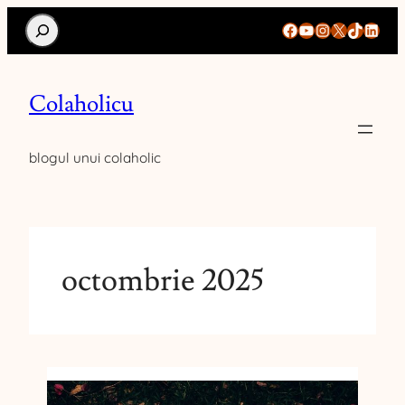
Search
Facebook
YouTube
Instagram
X
TikTok
Linke
Colaholicu
blogul unui colaholic
octombrie 2025