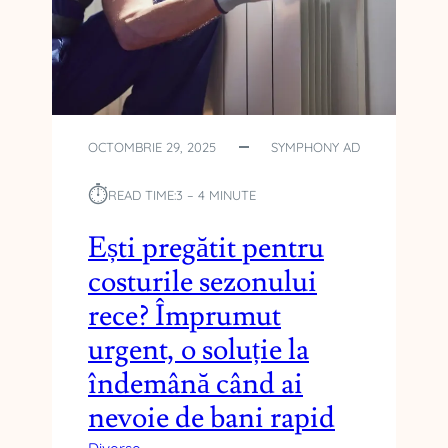
E
R
I
R
E
L
A
OCTOMBRIE 29, 2025
SYMPHONY AD
X
A
⏱︎
READ TIME:
3 – 4 MINUTE
N
T
Ești pregătit pentru
E
costurile sezonului
D
U
rece? Împrumut
P
urgent, o soluție la
Ă
M
îndemână când ai
U
nevoie de bani rapid
N
C