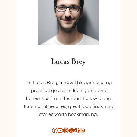
U
E
T
S
Ă
C
Ț
H
I
I
D
M
E
B
S
A
P
Lucas Brey
T
R
E
D
I’m Lucas Brey, a travel blogger sharing
E
practical guides, hidden gems, and
S
I
honest tips from the road. Follow along
G
for smart itineraries, great food finds, and
N
stories worth bookmarking.
Ș
I
Facebook
YouTube
Instagram
X
TikTok
LinkedIn
P