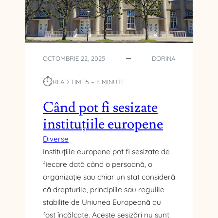
G
S
E
P
N
R
T
E
,
B
O
OCTOMBRIE 22, 2025
DORINA
A
S
N
O
⏱︎
READ TIME:
5 – 8 MINUTE
I
L
Î
U
Când pot fi sesizate
N
Ț
F
instituțiile europene
I
A
E
Diverse
M
L
I
Instituțiile europene pot fi sesizate de
A
L
fiecare dată când o persoană, o
Î
I
N
organizație sau chiar un stat consideră
E
D
că drepturile, principiile sau regulile
F
E
stabilite de Uniunea Europeană au
Ă
M
fost încălcate. Aceste sesizări nu sunt
R
Â