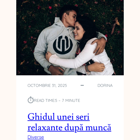
OCTOMBRIE 31, 2025
DORINA
⏱︎
READ TIME:
5 – 7 MINUTE
Ghidul unei seri
relaxante după muncă
Diverse