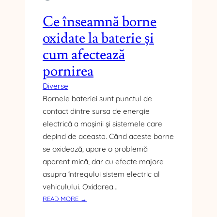
U
N
Ce înseamnă borne
E
I
oxidate la baterie și
L
cum afectează
E
G
pornirea
I
Diverse
D
E
Bornele bateriei sunt punctul de
C
contact dintre sursa de energie
Ă
electrică a mașinii și sistemele care
T
depind de aceasta. Când aceste borne
R
se oxidează, apare o problemă
E
P
aparent mică, dar cu efecte majore
R
asupra întregului sistem electric al
E
vehiculului. Oxidarea…
Ș
:
READ MORE →
E
C
D