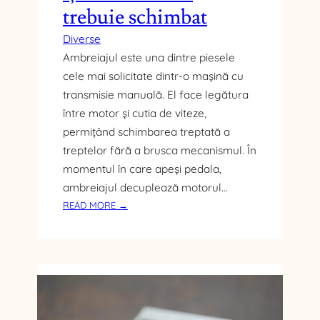
U
trebuie schimbat
R
S
Diverse
E
Ambreiajul este una dintre piesele
:
cele mai solicitate dintr-o mașină cu
S
transmisie manuală. El face legătura
T
între motor și cutia de viteze,
R
permițând schimbarea treptată a
A
T
treptelor fără a brusca mecanismul. În
E
momentul în care apeși pedala,
G
ambreiajul decuplează motorul…
I
:
READ MORE →
A
C
E
E
C
Î
O
N
L
S
O
E
G
A