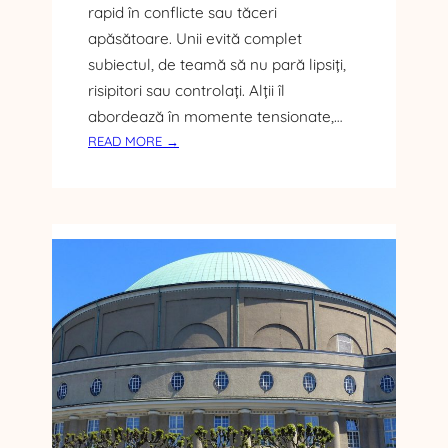
rapid în conflicte sau tăceri
N
U
apăsătoare. Unii evită complet
L
subiectul, de teamă să nu pară lipsiți,
U
risipitori sau controlați. Alții îl
I
abordează în momente tensionate,…
R
:
READ MORE →
E
C
C
U
E
M
?
S
Î
Ă
M
D
P
I
R
S
U
C
M
U
U
Ț
T
I
U
D
R
E