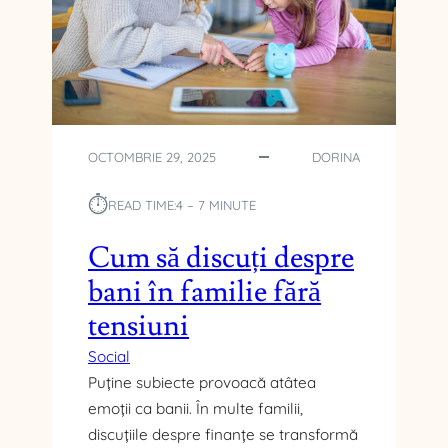
T
P
E
N
T
R
U
OCTOMBRIE 29, 2025
DORINA
C
O
⏱︎
READ TIME:
4 – 7 MINUTE
S
T
Cum să discuți despre
U
bani în familie fără
R
I
tensiuni
L
E
Social
S
Puține subiecte provoacă atâtea
E
emoții ca banii. În multe familii,
Z
discuțiile despre finanțe se transformă
O