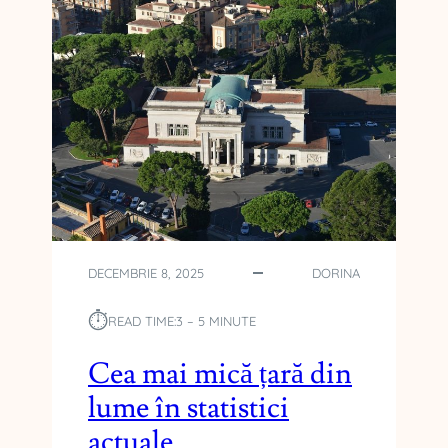
DECEMBRIE 8, 2025
DORINA
⏱︎
READ TIME:
3 – 5 MINUTE
Cea mai mică țară din
lume în statistici
actuale