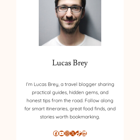
Ă
Ț
A
R
Ă
D
I
N
L
Lucas Brey
U
M
E
Î
I’m Lucas Brey, a travel blogger sharing
N
practical guides, hidden gems, and
S
honest tips from the road. Follow along
T
for smart itineraries, great food finds, and
A
stories worth bookmarking.
T
I
S
Facebook
YouTube
Instagram
X
TikTok
LinkedIn
T