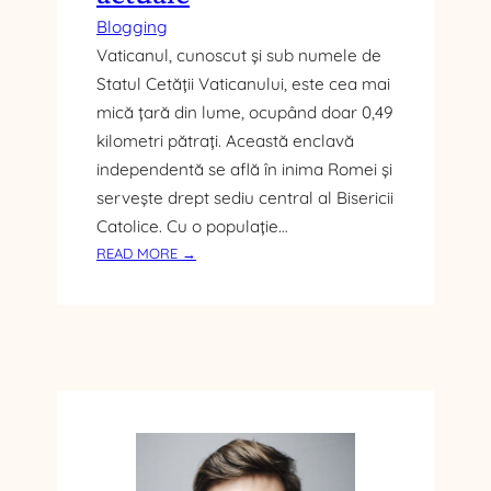
Blogging
Vaticanul, cunoscut și sub numele de
Statul Cetății Vaticanului, este cea mai
mică țară din lume, ocupând doar 0,49
kilometri pătrați. Această enclavă
independentă se află în inima Romei și
servește drept sediu central al Bisericii
Catolice. Cu o populație…
:
READ MORE →
C
E
A
M
A
I
M
I
C