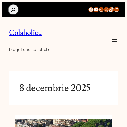
Search
Facebook
YouTube
Instagram
X
TikTok
Linke
Colaholicu
blogul unui colaholic
8 decembrie 2025