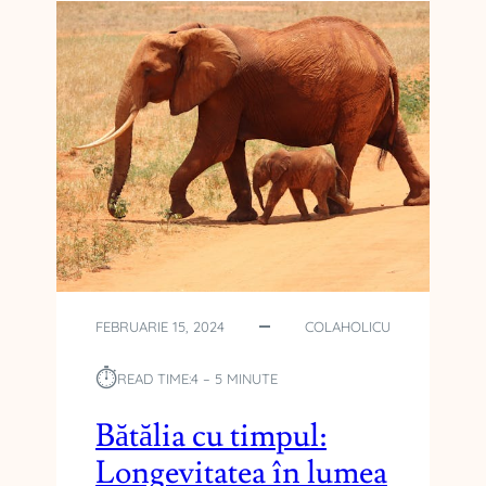
U
R
A
R
E
R
C
A
P
R
E
Ț
U
R
FEBRUARIE 15, 2024
COLAHOLICU
I
:
⏱︎
READ TIME:
4 – 5 MINUTE
C
I
Bătălia cu timpul:
N
Longevitatea în lumea
E