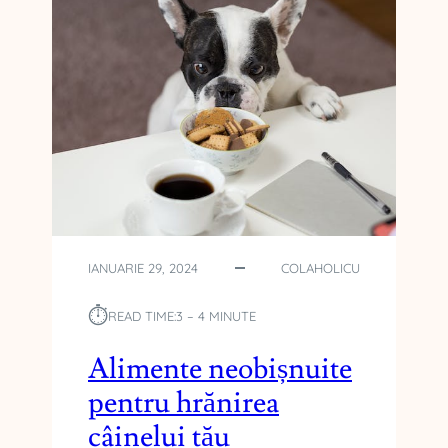
J
I
U
L
T
R
U
P
U
L
U
I
:
S
IANUARIE 29, 2024
COLAHOLICU
E
M
⏱︎
READ TIME:
3 – 4 MINUTE
N
E
Alimente neobișnuite
C
pentru hrănirea
Ă
T
câinelui tău
E