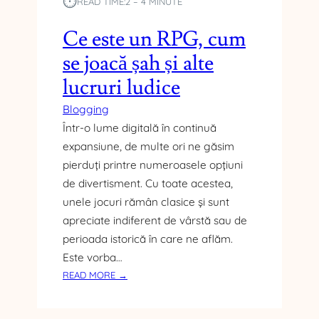
⏱︎
READ TIME:
2 – 4 MINUTE
Ă
E
S
Ș
Ce este un RPG, cum
T
I
I
se joacă șah și alte
D
M
E
lucruri ludice
U
Z
L
A
Blogging
E
V
Într-o lume digitală în continuă
Z
A
expansiune, de multe ori ne găsim
I
N
pierduți printre numeroasele opțiuni
C
T
O
de divertisment. Cu toate acestea,
A
M
unele jocuri rămân clasice și sunt
J
P
E
apreciate indiferent de vârstă sau de
O
L
perioada istorică în care ne aflăm.
R
E
Este vorba…
T
F
A
:
READ MORE →
I
M
C
E
E
E
C