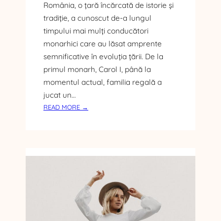
A
România, o țară încărcată de istorie și
Ș
Î
T
tradiție, a cunoscut de-a lungul
N
E
timpului mai mulți conducători
L
R
monarhici care au lăsat amprente
U
I
semnificative în evoluția țării. De la
M
S
E
primul monarh, Carol I, până la
E
A
M
momentul actual, familia regală a
A
N
jucat un…
N
I
:
READ MORE →
I
F
R
M
I
E
A
C
G
L
A
I
Ă
T
I
I
R
V
O
E
M
Â
N