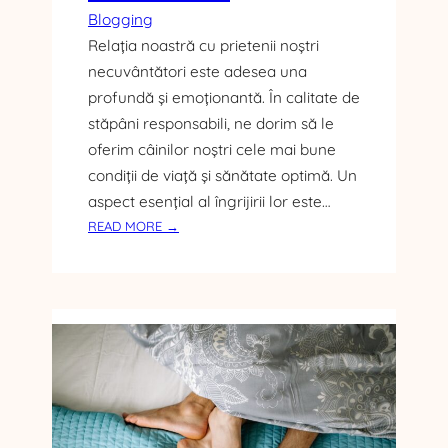
P
Blogging
L
Relația noastră cu prietenii noștri
A
necuvântători este adesea una
C
profundă și emoționantă. În calitate de
E
stăpâni responsabili, ne dorim să le
oferim câinilor noștri cele mai bune
condiții de viață și sănătate optimă. Un
aspect esențial al îngrijirii lor este…
:
READ MORE →
A
L
I
M
E
N
T
E
N
E