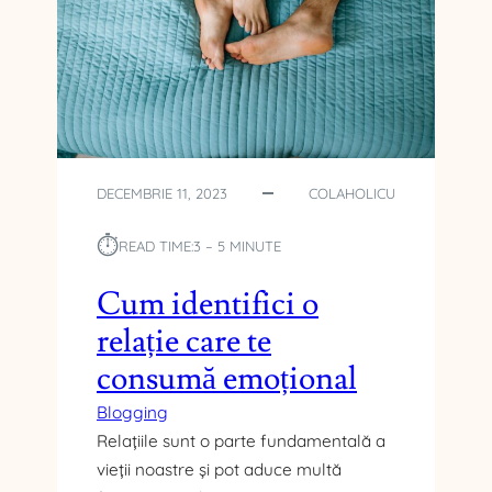
O
B
I
Ș
N
U
I
T
DECEMBRIE 11, 2023
COLAHOLICU
E
P
⏱︎
READ TIME:
3 – 5 MINUTE
E
N
Cum identifici o
T
relație care te
R
U
consumă emoțional
H
R
Blogging
Ă
Relațiile sunt o parte fundamentală a
N
vieții noastre și pot aduce multă
I