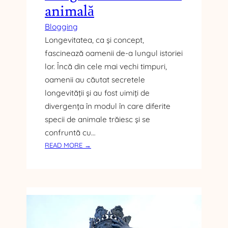
P
animală
L
Ă
Blogging
T
Longevitatea, ca și concept,
E
fascinează oamenii de-a lungul istoriei
Ș
lor. Încă din cele mai vechi timpuri,
T
oamenii au căutat secretele
E
C
longevității și au fost uimiți de
E
divergența în modul în care diferite
L
specii de animale trăiesc și se
M
confruntă cu…
A
:
READ MORE →
I
B
P
Ă
U
T
Ț
Ă
I
L
N
I
Ș
A
I