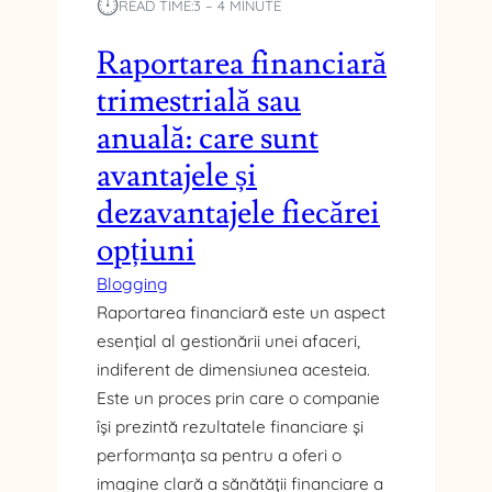
⏱︎
READ TIME:
3 – 4 MINUTE
M
A
Raportarea financiară
L
trimestrială sau
Ș
I
anuală: care sunt
U
avantajele și
M
A
dezavantajele fiecărei
N
opțiuni
Blogging
Raportarea financiară este un aspect
esențial al gestionării unei afaceri,
indiferent de dimensiunea acesteia.
Este un proces prin care o companie
își prezintă rezultatele financiare și
performanța sa pentru a oferi o
imagine clară a sănătății financiare a