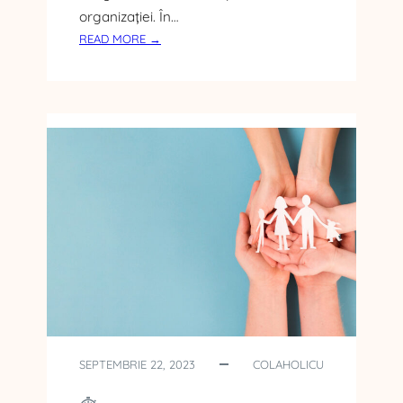
organizației. În…
:
READ MORE →
R
A
P
O
R
T
A
R
E
A
F
I
N
A
N
C
SEPTEMBRIE 22, 2023
COLAHOLICU
I
A