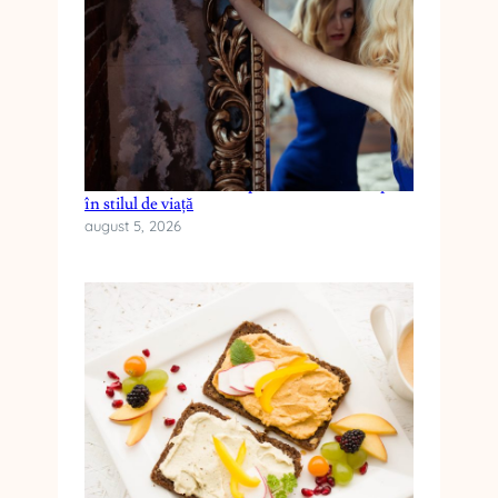
E
Cum reduci anxietatea prin schimbări simple
în stilul de viață
august 5, 2026