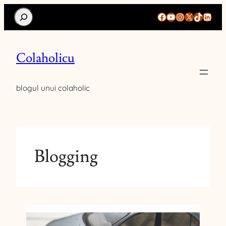
Search
Facebook
YouTube
Instagram
X
TikTok
Linke
Colaholicu
blogul unui colaholic
Blogging