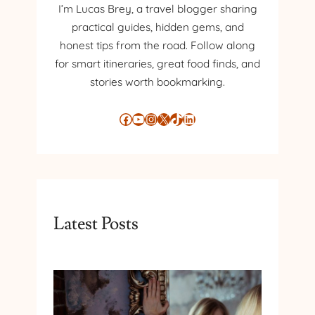
I’m Lucas Brey, a travel blogger sharing
A
practical guides, hidden gems, and
H
Ș
honest tips from the road. Follow along
I
for smart itineraries, great food finds, and
A
stories worth bookmarking.
L
T
Facebook
YouTube
Instagram
X
TikTok
LinkedIn
E
L
U
C
R
U
R
Latest Posts
I
L
U
D
I
C