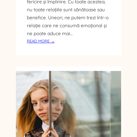
fericire și împlinire. Cu toate acestea,
R
nu toate relațiile sunt sănătoase sau
E
A
benefice. Uneori, ne putem trezi într-o
C
relație care ne consumă emoțional și
Â
ne poate aduce mai…
I
:
READ MORE →
N
C
E
U
L
M
U
I
I
D
T
E
Ă
N
U
T
I
F
I
C
I
O