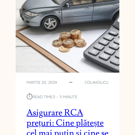
MARTIE 20, 2024
COLAHOLICU
⏱︎
READ TIME:
3 – 5 MINUTE
Asigurare RCA
prețuri: Cine plătește
cel mai puțin și cine se