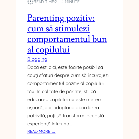
⏱︎
READ TIME:
2 – 4 MINUTE
R
Ă
Parenting pozitiv:
T
R
cum să stimulezi
I
comportamentul bun
M
E
al copilului
S
T
Blogging
R
Dacă ești aici, este foarte posibil să
I
cauți sfaturi despre cum să încurajezi
A
comportamentul pozitiv al copilului
L
tău. În calitate de părinte, știi că
Ă
educarea copilului nu este mereu
S
A
ușoară, dar adoptând abordarea
U
potrivită, poți să transformi această
A
experiență într-una…
N
:
READ MORE →
U
P