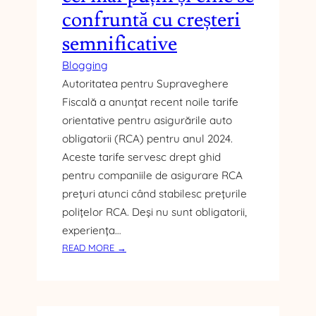
confruntă cu creșteri
semnificative
Blogging
Autoritatea pentru Supraveghere
Fiscală a anunțat recent noile tarife
orientative pentru asigurările auto
obligatorii (RCA) pentru anul 2024.
Aceste tarife servesc drept ghid
pentru companiile de asigurare RCA
prețuri atunci când stabilesc prețurile
polițelor RCA. Deși nu sunt obligatorii,
experiența…
:
READ MORE →
A
S
I
G