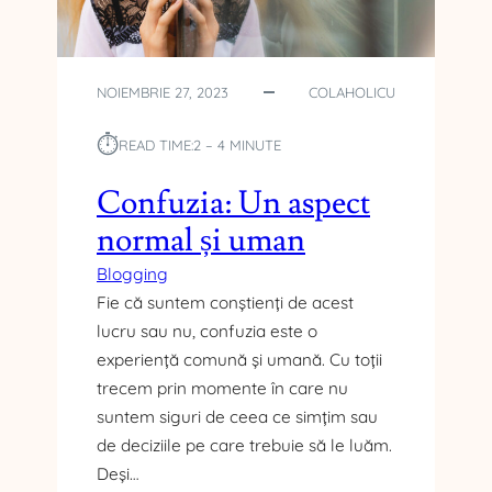
R
E
L
A
NOIEMBRIE 27, 2023
COLAHOLICU
Ț
I
⏱︎
READ TIME:
2 – 4 MINUTE
E
C
Confuzia: Un aspect
A
normal și uman
R
E
Blogging
T
Fie că suntem conștienți de acest
E
lucru sau nu, confuzia este o
C
O
experiență comună și umană. Cu toții
N
trecem prin momente în care nu
S
suntem siguri de ceea ce simțim sau
U
de deciziile pe care trebuie să le luăm.
M
Deși…
Ă