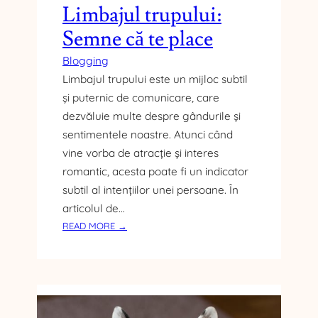
O
Limbajul trupului:
N
Semne că te place
D
U
Blogging
C
Limbajul trupului este un mijloc subtil
Ă
T
și puternic de comunicare, care
O
dezvăluie multe despre gândurile și
R
sentimentele noastre. Atunci când
I
vine vorba de atracție și interes
L
romantic, acesta poate fi un indicator
O
subtil al intențiilor unei persoane. În
R
M
articolul de…
O
:
READ MORE →
N
L
A
I
R
M
H
B
I
A
C