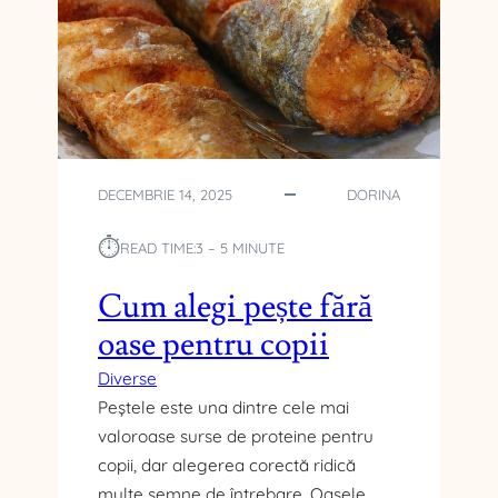
T
R
A
C
T
O
R
Î
DECEMBRIE 14, 2025
DORINA
N
F
⏱︎
READ TIME:
3 – 5 MINUTE
U
N
Cum alegi pește fără
C
oase pentru copii
Ț
I
Diverse
E
Peștele este una dintre cele mai
D
valoroase surse de proteine pentru
E
L
copii, dar alegerea corectă ridică
U
multe semne de întrebare. Oasele