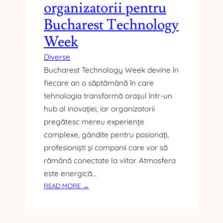
M
organizatorii pentru
U
Bucharest Technology
L
R
Week
I
D
Diverse
I
Bucharest Technology Week devine în
C
fiecare an o săptămână în care
A
tehnologia transformă orașul într-un
T
hub al inovației, iar organizatorii
D
pregătesc mereu experiențe
E
E
complexe, gândite pentru pasionați,
N
profesioniști și companii care vor să
E
rămână conectate la viitor. Atmosfera
R
este energică…
G
:
READ MORE →
I
C
E
E
P