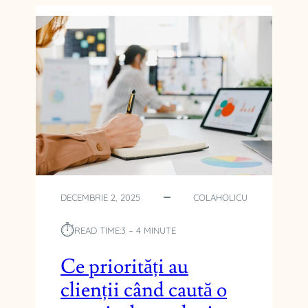
R
E
G
Ă
T
E
S
C
O
R
G
A
N
DECEMBRIE 2, 2025
COLAHOLICU
I
Z
⏱︎
READ TIME:
3 – 4 MINUTE
A
T
Ce priorități au
O
R
clienții când caută o
I