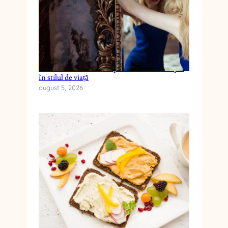
I
C
Ă
?
Cum reduci anxietatea prin schimbări simple
în stilul de viață
august 5, 2026