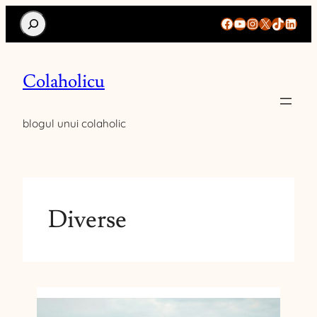
Search
Facebook
YouTube
Instagram
X
TikTok
Linke
Colaholicu
blogul unui colaholic
Diverse