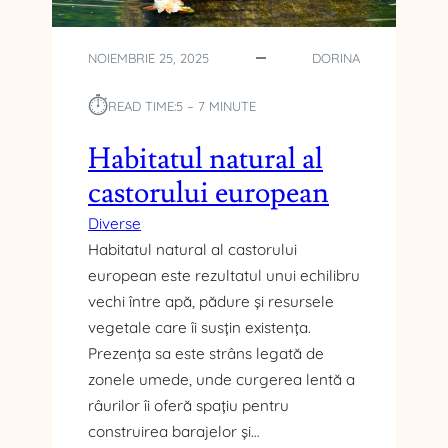
T
N
A
G
T
D
NOIEMBRIE 25, 2025
DORINA
U
I
L
G
⏱︎
READ TIME:
5 – 7 MINUTE
S
I
Ă
T
Habitatul natural al
U
A
castorului european
N
L
A
Diverse
T
Habitatul natural al castorului
U
european este rezultatul unui echilibru
R
A
vechi între apă, pădure și resursele
L
vegetale care îi susțin existența.
Prezența sa este strâns legată de
zonele umede, unde curgerea lentă a
râurilor îi oferă spațiu pentru
construirea barajelor și…