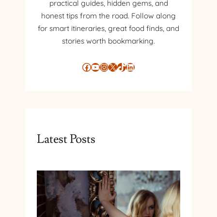
practical guides, hidden gems, and
A
honest tips from the road. Follow along
R
for smart itineraries, great food finds, and
U
N
stories worth bookmarking.
C
A
Facebook
YouTube
Instagram
X
TikTok
LinkedIn
T
Ș
I
C
U
M
Latest Posts
S
E
P
L
A
N
I
F