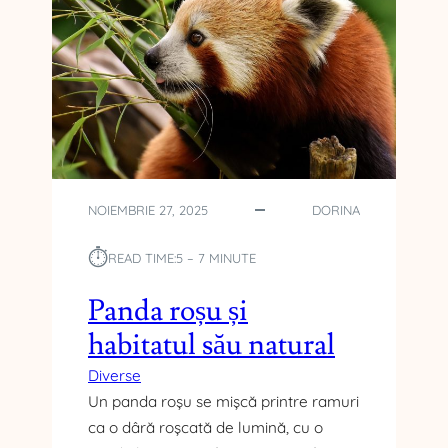
I
O
T
L
Ă
O
Ț
G
I
Y
A
W
U
E
C
E
L
K
I
NOIEMBRIE 27, 2025
DORINA
E
N
⏱︎
READ TIME:
5 – 7 MINUTE
Ț
I
Panda roșu și
I
habitatul său natural
C
Â
Diverse
N
Un panda roșu se mișcă printre ramuri
D
C
ca o dâră roșcată de lumină, cu o
A