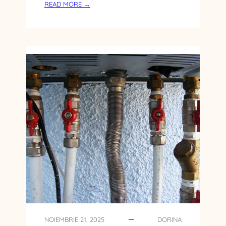
:
READ MORE →
H
A
B
I
T
A
T
U
L
N
A
T
U
R
A
L
A
L
C
NOIEMBRIE 21, 2025
DORINA
A