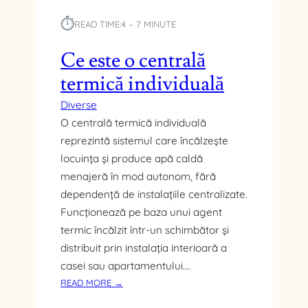
S
⏱︎
READ TIME:
4 – 7 MINUTE
T
O
Ce este o centrală
R
U
termică individuală
L
Diverse
U
I
O centrală termică individuală
E
reprezintă sistemul care încălzește
U
locuința și produce apă caldă
R
menajeră în mod autonom, fără
O
dependență de instalațiile centralizate.
P
Funcționează pe baza unui agent
E
A
termic încălzit într-un schimbător și
N
distribuit prin instalația interioară a
casei sau apartamentului.…
:
READ MORE →
C