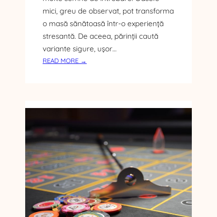
C
mici, greu de observat, pot transforma
R
o masă sănătoasă într-o experiență
Ă
stresantă. De aceea, părinții caută
R
I
variante sigure, ușor…
L
:
READ MORE →
E
C
A
U
G
M
R
A
I
L
C
E
O
G
L
I
E
P
E
Ș
T
E
F