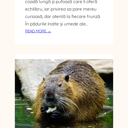
coadă lungă și pufoasă care îi oferă
U
echilibru, iar privirea sa pare mereu
T
curioasă, dar atentă la fiecare frunză.
Ă
În pădurile înalte și umede ale…
O
:
A
READ MORE →
P
G
A
E
N
N
D
Ț
A
I
R
E
O
D
Ș
E
U
M
Ș
A
I
R
H
K
A
E
B
T
I
I