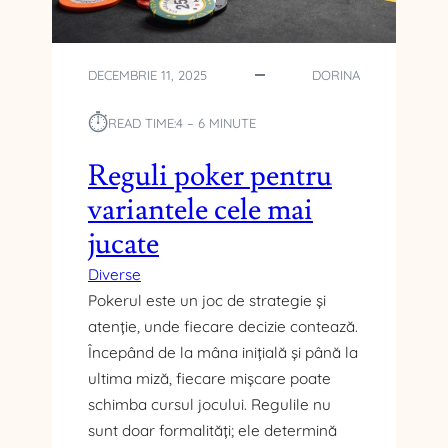
Ă
R
Ă
O
DECEMBRIE 11, 2025
DORINA
A
S
⏱︎
READ TIME:
4 – 6 MINUTE
E
P
Reguli poker pentru
E
variantele cele mai
N
T
jucate
R
U
Diverse
C
Pokerul este un joc de strategie și
O
atenție, unde fiecare decizie contează.
P
Începând de la mâna inițială și până la
I
ultima miză, fiecare mișcare poate
I
schimba cursul jocului. Regulile nu
sunt doar formalități; ele determină