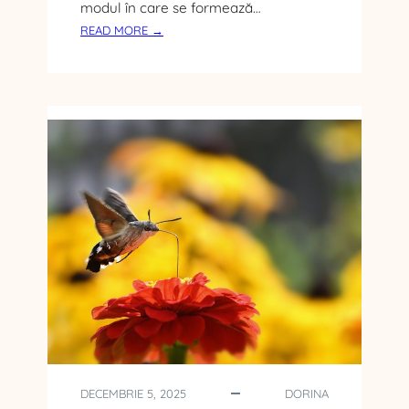
modul în care se formează…
:
READ MORE →
R
E
G
U
L
I
P
O
K
E
R
P
E
N
T
R
U
V
DECEMBRIE 5, 2025
DORINA