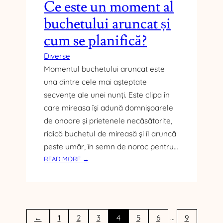
Ce este un moment al
I
buchetului aruncat și
N
D
cum se planifică?
I
V
Diverse
I
Momentul buchetului aruncat este
D
una dintre cele mai așteptate
U
secvențe ale unei nunți. Este clipa în
A
care mireasa își adună domnișoarele
L
Ă
de onoare și prietenele necăsătorite,
ridică buchetul de mireasă și îl aruncă
peste umăr, în semn de noroc pentru…
:
READ MORE →
C
E
E
S
T
…
←
1
2
3
4
5
6
9