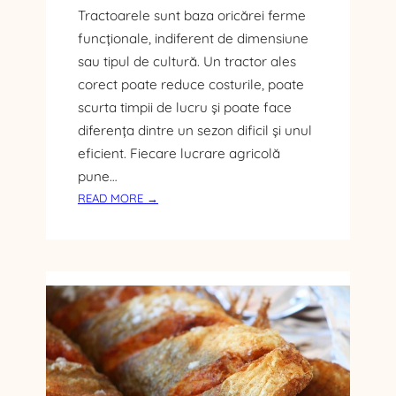
Tractoarele sunt baza oricărei ferme
funcționale, indiferent de dimensiune
sau tipul de cultură. Un tractor ales
corect poate reduce costurile, poate
scurta timpii de lucru și poate face
diferența dintre un sezon dificil și unul
eficient. Fiecare lucrare agricolă
pune…
:
READ MORE →
C
U
M
A
L
E
G
I
U
N