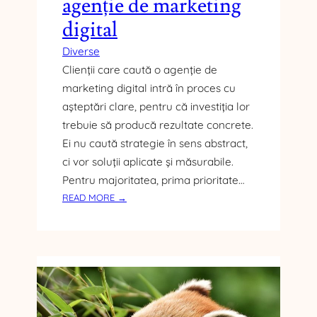
agenție de marketing
I
P
digital
E
N
Diverse
T
Clienții care caută o agenție de
R
marketing digital intră în proces cu
U
așteptări clare, pentru că investiția lor
B
trebuie să producă rezultate concrete.
U
Ei nu caută strategie în sens abstract,
C
H
ci vor soluții aplicate și măsurabile.
A
Pentru majoritatea, prima prioritate…
R
:
READ MORE →
E
C
S
E
T
P
T
R
E
I
C
O
H
R
N