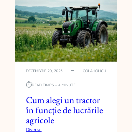
DECEMBRIE 20, 2025
COLAHOLICU
⏱︎
READ TIME:
3 – 4 MINUTE
Cum alegi un tractor
în funcție de lucrările
agricole
Diverse