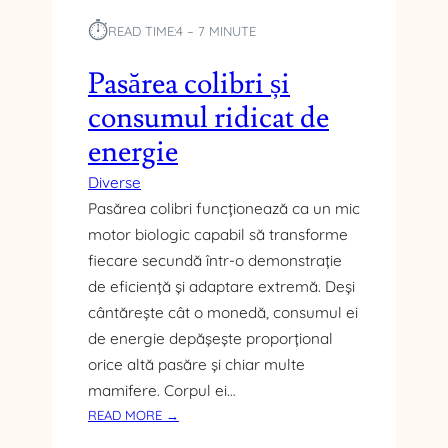
A
R
⏱︎
READ TIME:
4 – 7 MINUTE
I
A
Pasărea colibri și
N
consumul ridicat de
T
E
energie
L
E
Diverse
C
Pasărea colibri funcționează ca un mic
E
motor biologic capabil să transforme
L
fiecare secundă într-o demonstrație
E
de eficiență și adaptare extremă. Deși
M
A
cântărește cât o monedă, consumul ei
I
de energie depășește proporțional
J
orice altă pasăre și chiar multe
U
mamifere. Corpul ei…
C
:
READ MORE →
A
P
T