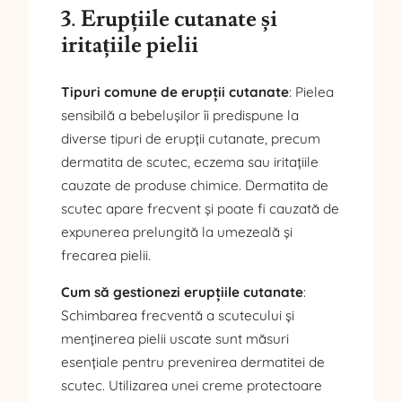
3
.
Erupțiile cutanate și
iritațiile pielii
Tipuri comune de erupții cutanate
: Pielea
sensibilă a bebelușilor îi predispune la
diverse tipuri de erupții cutanate, precum
dermatita de scutec, eczema sau iritațiile
cauzate de produse chimice. Dermatita de
scutec apare frecvent și poate fi cauzată de
expunerea prelungită la umezeală și
frecarea pielii.
Cum să gestionezi erupțiile cutanate
:
Schimbarea frecventă a scutecului și
menținerea pielii uscate sunt măsuri
esențiale pentru prevenirea dermatitei de
scutec. Utilizarea unei creme protectoare