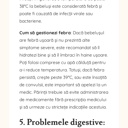
38°C la bebeluși este considerată febră și
poate fi cauzată de infecții virale sau
bacteriene.
Cum să gestionezi febra
: Dacă bebelușul
are febră ușoară și nu prezintă alte
simptome severe, este recomandat să îl
hidratezi bine și să îl îmbraci în haine ușoare.
Poți folosi comprese cu apă călduță pentru
a-i reduce temperatura. Totuși, dacă febra
persistă, crește peste 39°C, sau este însoțită
de convulsii, este important să apelezi la un
medic. Părinții trebuie să evite administrarea
de medicamente fără prescripția medicului
și să urmeze cu strictețe indicațiile acestuia.
5. Problemele digestive: