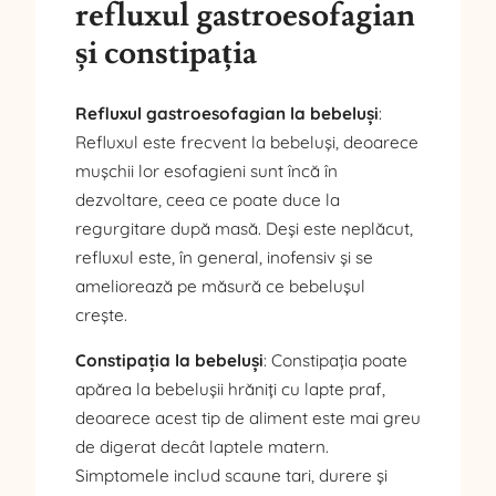
refluxul gastroesofagian
și constipația
Refluxul gastroesofagian la bebeluși
:
Refluxul este frecvent la bebeluși, deoarece
mușchii lor esofagieni sunt încă în
dezvoltare, ceea ce poate duce la
regurgitare după masă. Deși este neplăcut,
refluxul este, în general, inofensiv și se
ameliorează pe măsură ce bebelușul
crește.
Constipația la bebeluși
: Constipația poate
apărea la bebelușii hrăniți cu lapte praf,
deoarece acest tip de aliment este mai greu
de digerat decât laptele matern.
Simptomele includ scaune tari, durere și