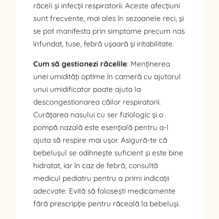
răceli și infecții respiratorii. Aceste afecțiuni
sunt frecvente, mai ales în sezoanele reci, și
se pot manifesta prin simptome precum nas
înfundat, tuse, febră ușoară și iritabilitate.
Cum să gestionezi răcelile
: Menținerea
unei umidități optime în cameră cu ajutorul
unui umidificator poate ajuta la
descongestionarea căilor respiratorii.
Curățarea nasului cu ser fiziologic și o
pompă nazală este esențială pentru a-l
ajuta să respire mai ușor. Asigură-te că
bebelușul se odihnește suficient și este bine
hidratat, iar în caz de febră, consultă
medicul pediatru pentru a primi indicații
adecvate. Evită să folosești medicamente
fără prescripție pentru răceală la bebeluși.