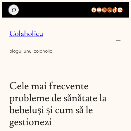
Search
Facebook
YouTube
Instagram
X
TikTok
Linke
Colaholicu
blogul unui colaholic
Cele mai frecvente
probleme de sănătate la
bebeluși și cum să le
gestionezi