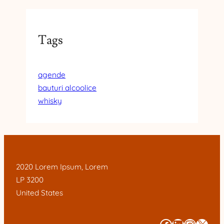
Tags
agende
bauturi alcoolice
whisky
2020 Lorem Ipsum, Lorem
LP 3200
United States