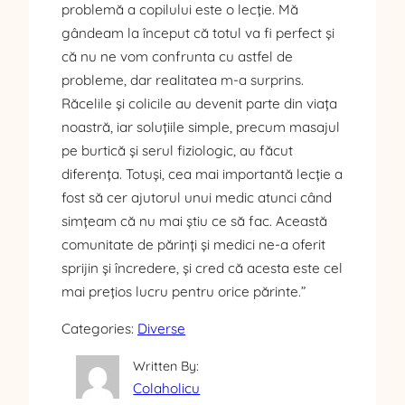
problemă a copilului este o lecție. Mă
gândeam la început că totul va fi perfect și
că nu ne vom confrunta cu astfel de
probleme, dar realitatea m-a surprins.
Răcelile și colicile au devenit parte din viața
noastră, iar soluțiile simple, precum masajul
pe burtică și serul fiziologic, au făcut
diferența. Totuși, cea mai importantă lecție a
fost să cer ajutorul unui medic atunci când
simțeam că nu mai știu ce să fac. Această
comunitate de părinți și medici ne-a oferit
sprijin și încredere, și cred că acesta este cel
mai prețios lucru pentru orice părinte.”
Categories:
Diverse
Written By:
Colaholicu