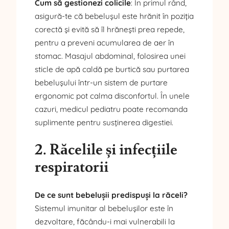
Cum să gestionezi colicile
: În primul rând,
asigură-te că bebelușul este hrănit în poziția
corectă și evită să îl hrănești prea repede,
pentru a preveni acumularea de aer în
stomac. Masajul abdominal, folosirea unei
sticle de apă caldă pe burtică sau purtarea
bebelușului într-un sistem de purtare
ergonomic pot calma disconfortul. În unele
cazuri, medicul pediatru poate recomanda
suplimente pentru susținerea digestiei.
2. Răcelile și infecțiile
respiratorii
De ce sunt bebelușii predispuși la răceli?
Sistemul imunitar al bebelușilor este în
dezvoltare, făcându-i mai vulnerabili la