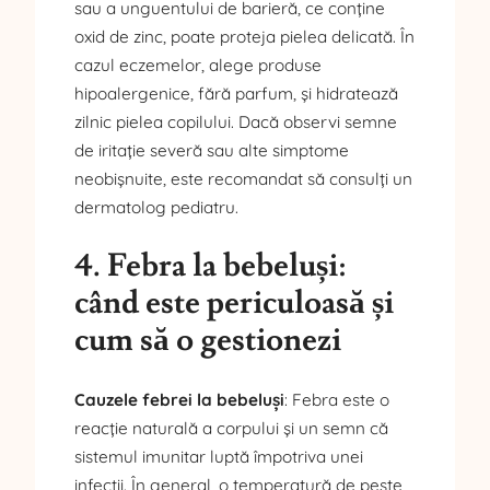
sau a unguentului de barieră, ce conține
oxid de zinc, poate proteja pielea delicată. În
cazul eczemelor, alege produse
hipoalergenice, fără parfum, și hidratează
zilnic pielea copilului. Dacă observi semne
de iritație severă sau alte simptome
neobișnuite, este recomandat să consulți un
dermatolog pediatru.
4. Febra la bebeluși:
când este periculoasă și
cum să o gestionezi
Cauzele febrei la bebeluși
: Febra este o
reacție naturală a corpului și un semn că
sistemul imunitar luptă împotriva unei
infecții. În general, o temperatură de peste