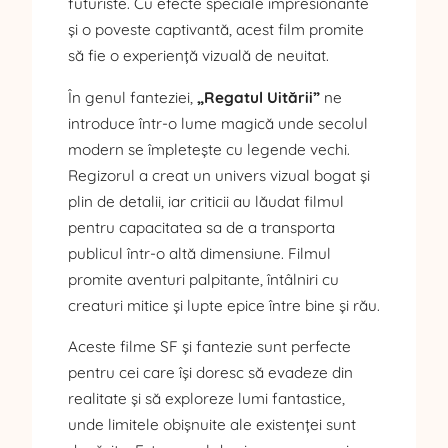
futuriste. Cu efecte speciale impresionante
și o poveste captivantă, acest film promite
să fie o experiență vizuală de neuitat.
În genul fanteziei,
„Regatul Uitării”
ne
introduce într-o lume magică unde secolul
modern se împletește cu legende vechi.
Regizorul a creat un univers vizual bogat și
plin de detalii, iar criticii au lăudat filmul
pentru capacitatea sa de a transporta
publicul într-o altă dimensiune. Filmul
promite aventuri palpitante, întâlniri cu
creaturi mitice și lupte epice între bine și rău.
Aceste filme SF și fantezie sunt perfecte
pentru cei care își doresc să evadeze din
realitate și să exploreze lumi fantastice,
unde limitele obișnuite ale existenței sunt