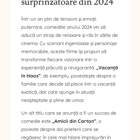
surprinzătoare din 2024
Într-un an plin de tensiuni și emoții
puternice, comediile anului 2024 vin să
aducă un strop de relaxare și râs în sălile de
cinema. Cu scenarii ingenioase și personaje
memorabile, aceste filme își propun să
transforme fiecare vizionare într-o
experiență plăcută și revigorantă.
„Vacanță
în Haos”
, de exemplu, povestește despre o
familie care decide să plece într-o vacanță
exotică, dar care ajunge în situații
neașteptate și pline de umor.
Un alt titlu care se anunță a fi un succes de
comedie este
„Amicii din Carton”
, o
poveste despre doi prieteni care se
regăsesc în cele mai hilare împrejurări în