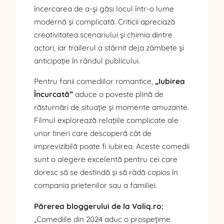
încercarea de a-și găsi locul într-o lume
modernă și complicată. Criticii apreciază
creativitatea scenariului și chimia dintre
actori, iar trailerul a stârnit deja zâmbete și
anticipație în rândul publicului.
Pentru fanii comediilor romantice,
„Iubirea
Încurcată”
aduce o poveste plină de
răsturnări de situație și momente amuzante.
Filmul explorează relațiile complicate ale
unor tineri care descoperă cât de
imprevizibilă poate fi iubirea. Aceste comedii
sunt o alegere excelentă pentru cei care
doresc să se destindă și să râdă copios în
compania prietenilor sau a familiei.
Părerea bloggerului de la Valiq.ro:
„Comediile din 2024 aduc o prospețime