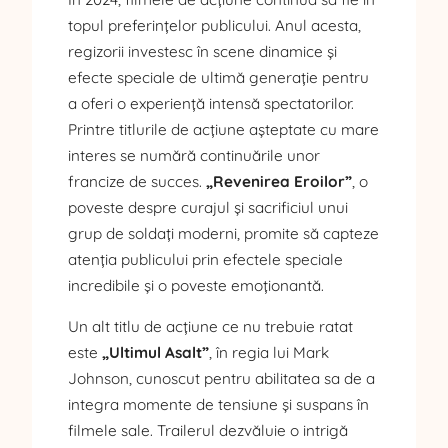
topul preferințelor publicului. Anul acesta,
regizorii investesc în scene dinamice și
efecte speciale de ultimă generație pentru
a oferi o experiență intensă spectatorilor.
Printre titlurile de acțiune așteptate cu mare
interes se numără continuările unor
francize de succes.
„Revenirea Eroilor”
, o
poveste despre curajul și sacrificiul unui
grup de soldați moderni, promite să capteze
atenția publicului prin efectele speciale
incredibile și o poveste emoționantă.
Un alt titlu de acțiune ce nu trebuie ratat
este
„Ultimul Asalt”
, în regia lui Mark
Johnson, cunoscut pentru abilitatea sa de a
integra momente de tensiune și suspans în
filmele sale. Trailerul dezvăluie o intrigă