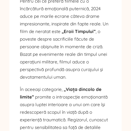
Pentru cei ce preferă filmele cu o
încărcătură emoțională puternică, 2024
aduce pe marile ecrane câteva drame
impresionante, inspirate din fapte reale. Un
film de neratat este
„Eroii Timpului”
, o
poveste despre sacrificiile făcute de
persoane obișnuite în momente de criză.
Bazat pe evenimente reale din timpul unei
operațiuni militare, filmul aduce o
perspectivă profundă asupra curajului și
devotamentului uman.
În aceeași categorie,
„Viața dincolo de
limite”
promite o introspecție emoționantă
asupra luptei interioare a unui om care își
redescoperă scopul în viață după o
experiență traumatică. Regizorul, cunoscut
pentru sensibilitatea sa față de detaliile