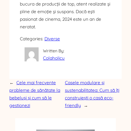
bucura de producții de top, atent realizate și
pline de emoție și suspans. Dacă ești
pasionat de cinema, 2024 este un an de
neratat.
Categories:
Diverse
Written By:
Colaholicu
←
Cele mai frecvente
Casele modulare și
probleme de sănătate la
sustenabilitatea: Cum să îți
bebeluși și cum să le
construiești o casă eco-
gestionezi
friendly
→