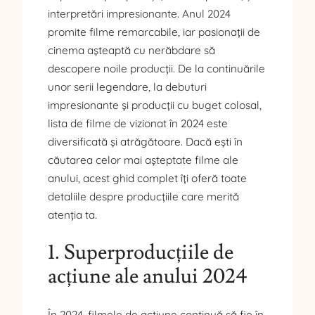
interpretări impresionante. Anul 2024
promite filme remarcabile, iar pasionații de
cinema așteaptă cu nerăbdare să
descopere noile producții. De la continuările
unor serii legendare, la debuturi
impresionante și producții cu buget colosal,
lista de filme de vizionat în 2024 este
diversificată și atrăgătoare. Dacă ești în
căutarea celor mai așteptate filme ale
anului, acest ghid complet îți oferă toate
detaliile despre producțiile care merită
atenția ta.
1. Superproducțiile de
acțiune ale anului 2024
În 2024, filmele de acțiune continuă să fie în