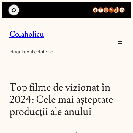
Search
Facebook
YouTube
Instagram
X
TikTok
Linke
Colaholicu
blogul unui colaholic
Top filme de vizionat în
2024: Cele mai așteptate
producții ale anului